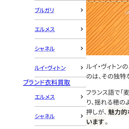
ブルガリ
エルメス
シャネル
ルイ・ヴィトン
ルイ・ヴィトン
のは、その独特
ブランド衣料買取
フランス語で「
エルメス
り、揺れる穂の
押しが、
魅力的
シャネル
います
。