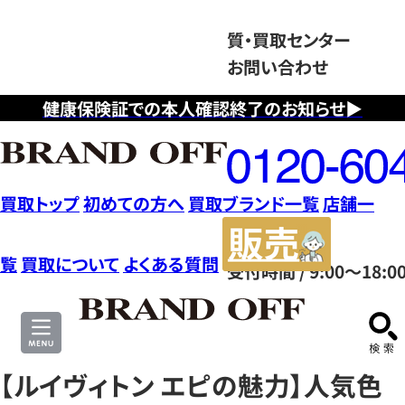
質・買取センター
お問い合わせ
健康保険証での本人確認終了のお知らせ▶
フ
リ
ー
ダ
買取トップ
初めての方へ
買取ブランド一覧
店舗一
イ
販
ヤ
売
覧
買取について
よくある質問
受付時間 / 9:00～18:0
ル
サ
0120604117
イ
ト
【ルイヴィトン エピの魅力】人気色