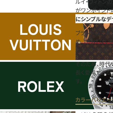
ルイ・ヴィトン
がワンポイント
にシンプルなデ
ブランド品であ
め、さりげない
れるのが特徴で
そのため、時代
長く愛用できる
す。
カラーバリエー