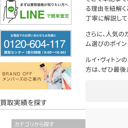
る理由を紐解く
丁寧に解説して
さらに、人気の
フ
リ
ム選びのポイン
ー
ルイ・ヴィトン
ダ
方は、ぜひ最後
イ
ヤ
ル
0120604117
買取実績を探す
カテゴリから探す