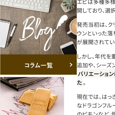
エピは多種多様
開しており、選
発売当初は、ク
ウンといった落
が展開されてい
しかし、年代を
追加や、シーズ
バリエーション
た
。
現在では、はっ
なドラゴンフル
のピモンなど、