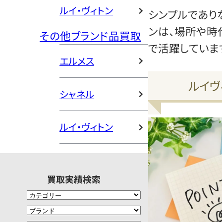
ルイ・ヴィトン
シンプルであり
ンは、場所や時
その他ブランド品買取
で活躍していま
エルメス
ルイヴ
シャネル
ルイ・ヴィトン
買取実績検索