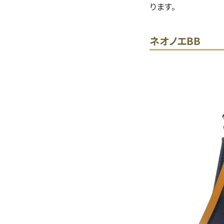
ります。
ネオノエBB