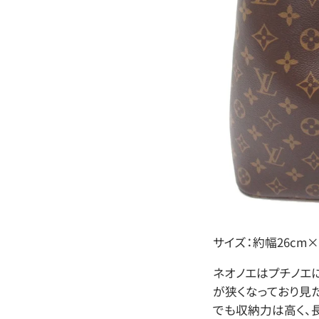
サイズ：約幅26cm×
ネオノエはプチノエ
が狭くなっており見
でも収納力は高く、