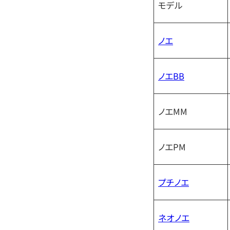
モデル
ノエ
ノエBB
ノエMM
ノエPM
プチノエ
ネオノエ