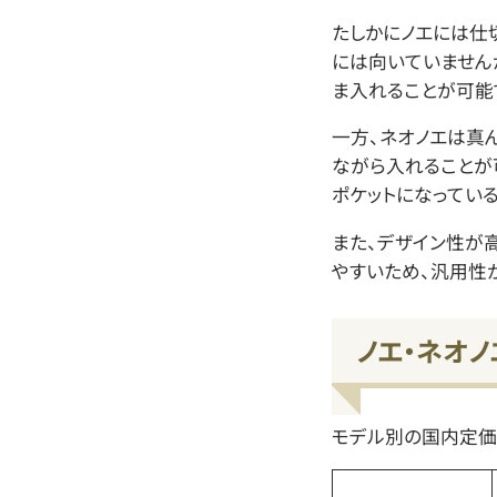
たしかにノエには仕
には向いていません
ま入れることが可能
一方、ネオノエは真
ながら入れることが
ポケットになってい
また、デザイン性が
やすいため、汎用性
ノエ・ネオ
モデル別の国内定価