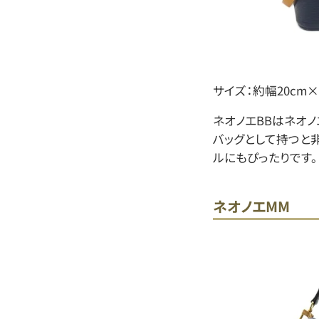
サイズ：約幅20cm×
ネオノエBBはネオノ
バッグとして持つと
ルにもぴったりです。
ネオノエMM