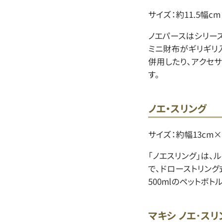
サイズ：約11.5幅cm
ノエパースはシリー
ミニ財布がギリギリ
併用したり、アクセ
す。
ノエ・スリング
サイズ：約幅13cm×
「ノエスリング」は、
で、ドローストリン
500mlのペットボ
マキシ ノエ･スリ