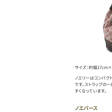
サイズ：約幅17cm×
ノエリーはコンパク
です。ストラップの
すくなっています。
ノエパース