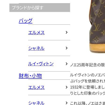
ブランドから探す
バッグ
エルメス
シャネル
ルイ・ヴィトン
ノエ25周年記念の限
財布・小物
ルイヴィトンのノエ
ぶバッグを依頼され
エルメス
1932年に登場しま
りとした印象のバッグ
シャネル
これ以降、ノエはさ