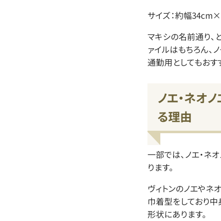
サイズ：約幅34cm×
マキシの名前通り、と
ァイルはもちろん、
通勤用としてもおす
ノエ・ネオ
る理由
一部では、ノエ・ネ
ります。
ヴィトンのノエやネ
巾着型をしており中
形状にあります。