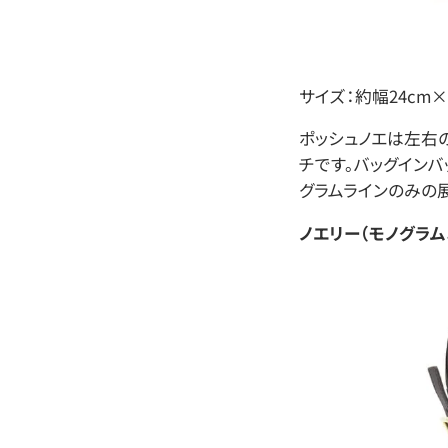
サイズ：約幅24cm×
ポッシュノエは左右
チです。バッグインバ
グラムラインのみの
ノエリー（モノグラム