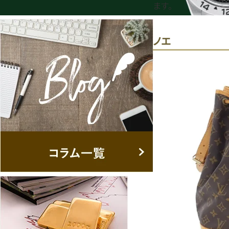
ます。
ノエ