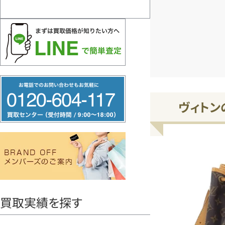
フ
リ
ヴィトン
ー
ダ
イ
ヤ
ル
0120604117
買取実績を探す