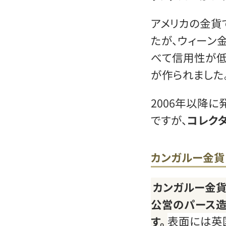
アメリカの金貨
たが、ウィーン
べて信用性が低
が作られました
2006年以降
ですが、
コレク
カンガルー金貨
カンガルー金貨
公営のパース造
す。
表面には英