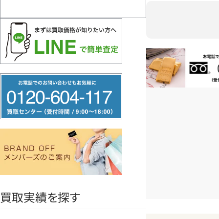
お電話問い合
フ
リ
ー
ダ
イ
ヤ
ル
0120604117
買取実績を探す