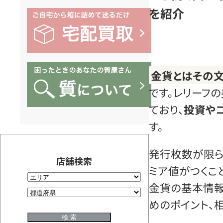
を紹介
金貨とはその文
です。レリーフ
ており、
投資や
す。
発行枚数が限ら
店舗検索
ミア値がつくこ
金貨の基本情報
めのポイント、