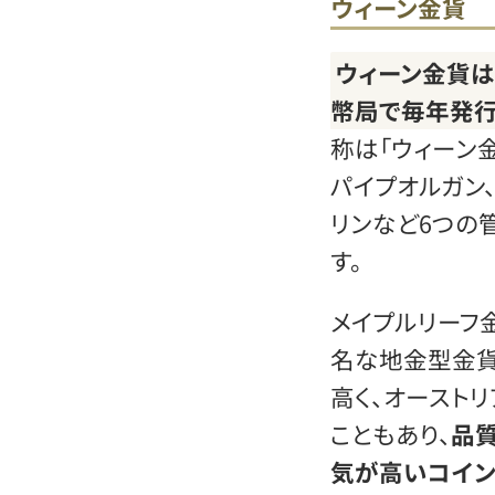
ウィーン金貨
ウィーン金貨は
幣局で毎年発行
称は「ウィーン
パイプオルガン
リンなど6つの
す。
メイプルリーフ
名な地金型金貨で
高く、オースト
こともあり、
品
気が高いコイ