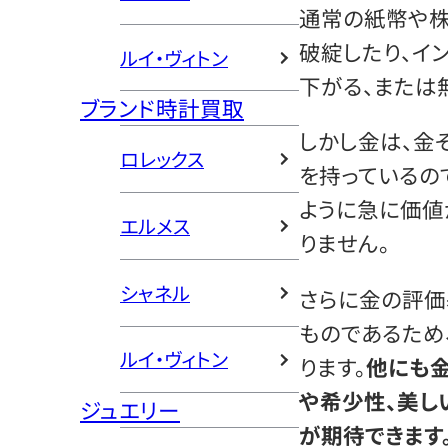
通常の紙幣や
破綻したり、イ
ルイ・ヴィトン
下がる、または
ブランド時計買取
しかし金は、金
ロレックス
を持っているの
ように急に価値
エルメス
りません。
シャネル
さらに金の評価
ものであるため
ルイ・ヴィトン
ります。
他にも
や希少性、美し
ジュエリー
が期待できます