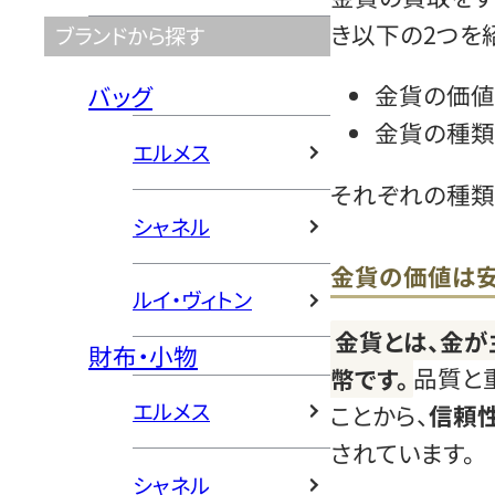
き以下の2つを
ブランドから探す
金貨の価値
バッグ
金貨の種類
エルメス
それぞれの種類
シャネル
金貨の価値は安
ルイ・ヴィトン
金貨とは、金
財布・小物
幣です。
品質と
エルメス
ことから、
信頼
されています。
シャネル