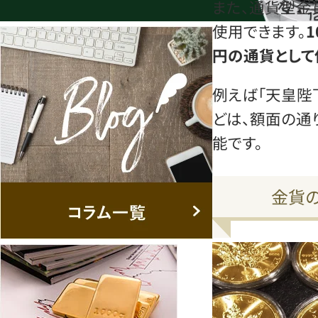
また、通貨型金
使用できます。
円の通貨として
例えば「天皇陛
どは、額面の通
能です。
金貨