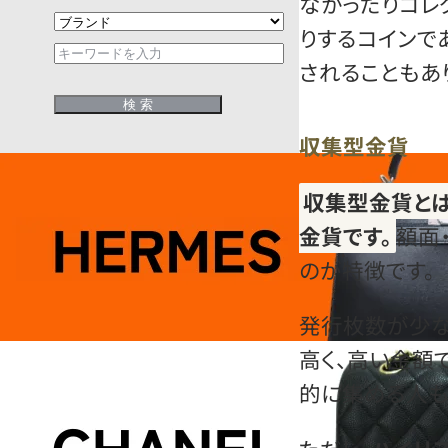
なかったりコレ
りするコインで
されることもあ
収集型金貨
収集型金貨とは
金貨です。
額面
のが特徴です。
発行枚数が少な
高く、高い金額
的に集める人も