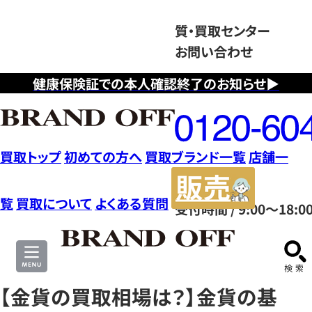
質・買取センター
お問い合わせ
健康保険証での本人確認終了のお知らせ▶
フ
リ
ー
ダ
買取トップ
初めての方へ
買取ブランド一覧
店舗一
イ
販
ヤ
売
覧
買取について
よくある質問
受付時間 / 9:00～18:0
ル
サ
0120604117
イ
ト
【金貨の買取相場は？】金貨の基