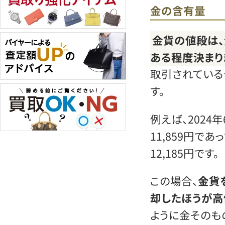
金の含有量
金貨の値段は
ある程度決まり
取引されている
す。
例えば、202
11,859円で
12,185円です。
この場合、
金貨
却したほうが高
ように金そのも