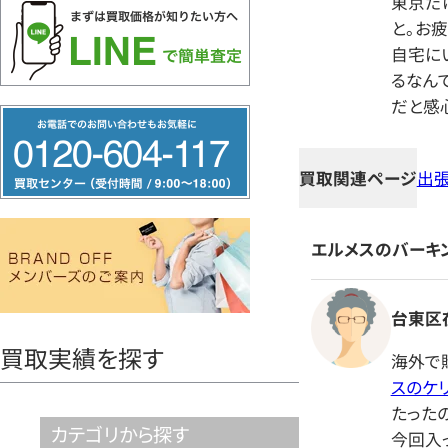
東京だ
と。お
自宅に
るなん
だと感
フ
リ
買取関連ページ
出
ー
ダ
イ
エルメスのバーキ
ヤ
ル
台東区在
0120604117
買取実績を探す
海外で
スのケ
たった
カテゴリから探す
今回入