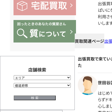
出張買
ぱいに
利用さ
いします
買取関連ページ
出
出張買取で来てい
た
店舗検索
世田谷区
はじめ
らずド
心しまし