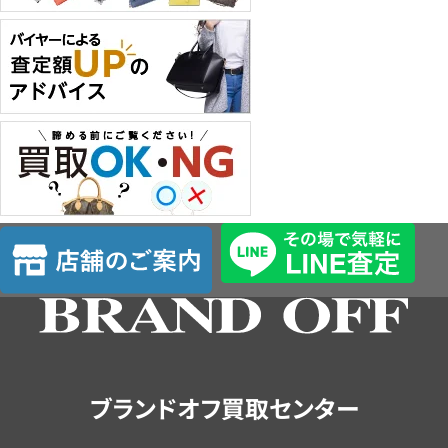
店
舗
の
ご
案
内
ブランドオフ買取センター