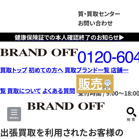
質・買取センター
お問い合わせ
健康保険証での本人確認終了のお知らせ▶
フ
リ
ー
ダ
買取トップ
初めての方へ
買取ブランド一覧
店舗一
イ
販
ヤ
売
覧
買取について
よくある質問
受付時間 / 9:00～18:0
ル
サ
0120604117
イ
ト
出張買取を利用されたお客様の