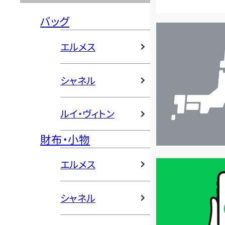
バッグ
店
舗
エルメス
検
索
シャネル
ルイ・ヴィトン
財布・小物
エルメス
買
取
価
シャネル
格
は