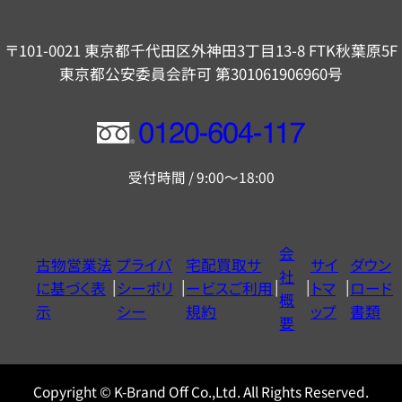
〒101-0021 東京都千代田区外神田3丁目13-8 FTK秋葉原5F
東京都公安委員会許可 第301061906960号
フ
リ
受付時間 / 9:00～18:00
ー
ダ
イ
会
古物営業法
プライバ
宅配買取サ
サイ
ダウン
ヤ
社
に基づく表
シーポリ
ービスご利用
トマ
ロード
ル
概
示
シー
規約
ップ
書類
0120604117
要
Copyright © K-Brand Off Co.,Ltd. All Rights Reserved.