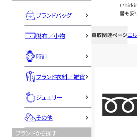
いbir
替も安
ブランドバッグ
買取関連ページ
エル
財布／小物
時計
ブランド衣料／雑貨
ジュエリー
その他
ブランドから探す