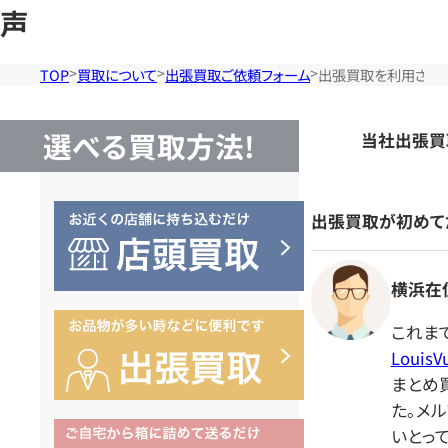
声
TOP
買取について
出張買取ご依頼フォーム
出張買取を利用され
選べる買取方法!
当社出張買
出張買取が初めてだ
横浜在住
これま
Louis
まとめ
た。メ
いとっ