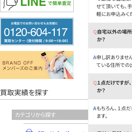
せて頂いても、
軽にお申込みく
フ
リ
自宅以外の場所
ー
か？
ダ
イ
申し訳ありませ
ている住所での
ヤ
ル
１点だけですが
0120604117
か？
買取実績を探す
もちろん、１点
カテゴリから探す
ます。