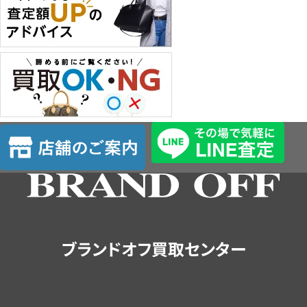
店
舗
の
ご
案
内
ブランドオフ買取センター