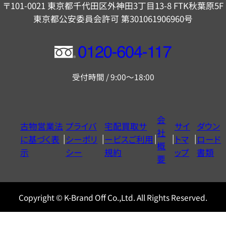
〒101-0021 東京都千代田区外神田3丁目13-8 FTK秋葉原5F
東京都公安委員会許可 第301061906960号
フ
リ
受付時間 / 9:00～18:00
ー
ダ
イ
会
古物営業法
プライバ
宅配買取サ
サイ
ダウン
ヤ
社
に基づく表
シーポリ
ービスご利用
トマ
ロード
ル
概
示
シー
規約
ップ
書類
0120604117
要
Copyright © K-Brand Off Co.,Ltd. All Rights Reserved.