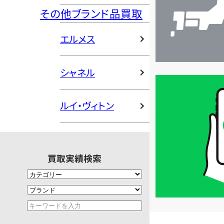
その他ブランド品買取
エルメス
シャネル
買
取
ルイ・ヴィトン
価
格
は
LINE
買取実績検索
簡
単
査
定