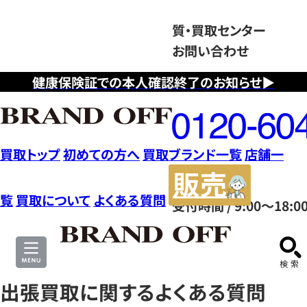
質・買取センター
お問い合わせ
健康保険証での本人確認終了のお知らせ▶
フ
リ
ー
ダ
買取トップ
初めての方へ
買取ブランド一覧
店舗一
イ
販
ヤ
売
覧
買取について
よくある質問
受付時間 / 9:00～18:0
ル
サ
0120604117
イ
ト
出張買取に関するよくある質問