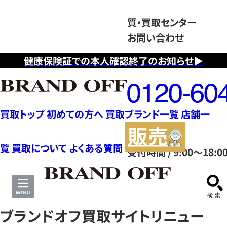
質・買取センター
お問い合わせ
健康保険証での本人確認終了のお知らせ▶
フ
リ
ー
ダ
買取トップ
初めての方へ
買取ブランド一覧
店舗一
イ
販
ヤ
売
覧
買取について
よくある質問
受付時間 / 9:00～18:0
ル
サ
0120604117
イ
ト
ブランドオフ買取サイトリニュー