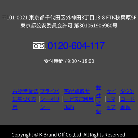
〒101-0021 東京都千代田区外神田3丁目13-8 FTK秋葉原5F
東京都公安委員会許可 第301061906960号
フ
リ
受付時間 / 9:00～18:00
ー
ダ
イ
会
古物営業法
プライバ
宅配買取サ
サイ
ダウン
ヤ
社
に基づく表
シーポリ
ービスご利用
トマ
ロード
ル
概
示
シー
規約
ップ
書類
0120604117
要
Copyright © K-Brand Off Co.,Ltd. All Rights Reserved.