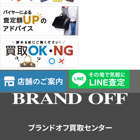
店
舗
の
ご
案
内
ブランドオフ買取センター