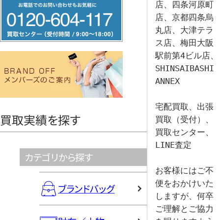
フ
店、四条河原町
リ
店、京都四条烏
丸店、大津テラ
ー
ス店、梅田大阪
ダ
駅前第4ビル店、
イ
SHINSAIBASHI 
ヤ
ANNEX

ル
0120604117
宅配買取、出張
買取実績を探す
買取（受付）、
買取センター、
LINE査定 

カテゴリから探す
お客様にはご不
便をおかけいた
ブランドバッグ
しますが、何卒
ご理解とご協力