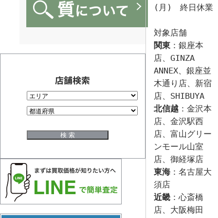
(月)　終日休業

関東
：銀座本
店、GINZA 
ANNEX、銀座並
店舗検索
木通り店、新宿
北信越
：金沢本
店、金沢駅西
店、富山グリー
ンモール山室
東海
：名古屋大
近畿
：心斎橋
店、大阪梅田