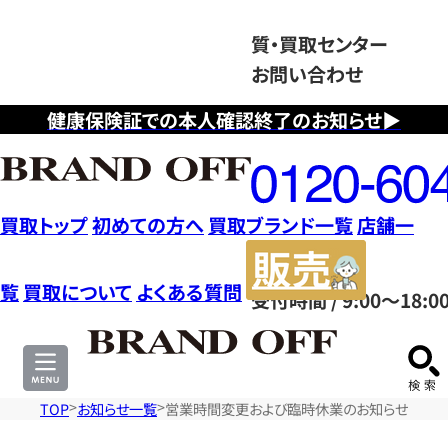
質・買取センター
お問い合わせ
健康保険証での本人確認終了のお知らせ▶
フ
リ
ー
ダ
買取トップ
初めての方へ
買取ブランド一覧
店舗一
イ
販
ヤ
売
覧
買取について
よくある質問
受付時間 / 9:00～18:0
ル
サ
0120604117
イ
ト
TOP
お知らせ一覧
営業時間変更および臨時休業のお知らせ