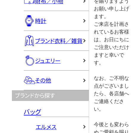
財布／小物
を賜りますよう
お願い申し上げ
ます。

時計
ご来店を計画さ
れているお客様
ブランド衣料／雑貨
は、お日にちに
ご注意いただけ
ますと幸いで
ジュエリー
す。

なお、ご不明な
その他
点がございまし
たら、各店舗へ
ブランドから探す
ご連絡くださ
い。

バッグ
今後とも変わら
エルメス
ぬご愛顧を賜り