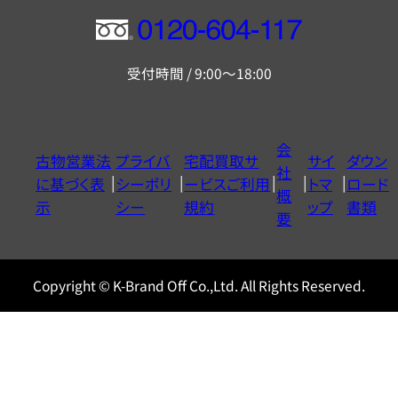
フ
リ
受付時間 / 9:00～18:00
ー
ダ
イ
会
古物営業法
プライバ
宅配買取サ
サイ
ダウン
ヤ
社
に基づく表
シーポリ
ービスご利用
トマ
ロード
ル
概
示
シー
規約
ップ
書類
0120604117
要
Copyright © K-Brand Off Co.,Ltd. All Rights Reserved.