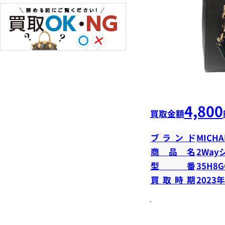
4,800
買取金額
ブランド
MICHA
商品名
2Way
型番
35H8G
買取時期
2023