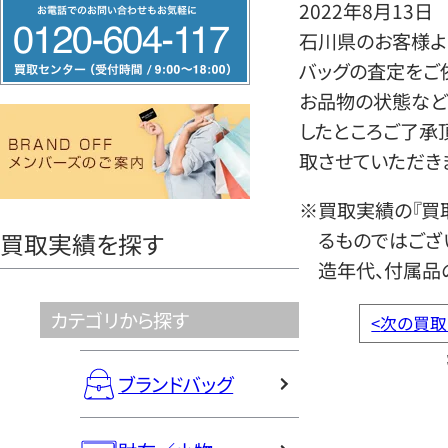
フ
2022年8月13日
リ
石川県のお客様より
ー
バッグの査定をご
ダ
お品物の状態など
イ
したところご了承
ヤ
取させていただき
ル
※買取実績の『買
0120604117
るものではござ
買取実績を探す
造年代、付属品
カテゴリから探す
<
次の買取
ブランドバッグ