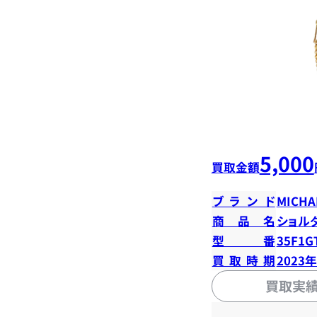
5,000
買取金額
ブランド
MICHA
商品名
ショル
型番
35F1G
買取時期
2023
買取実