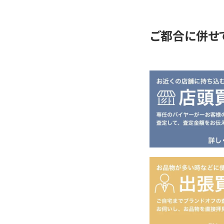
定
ご都合に併せ