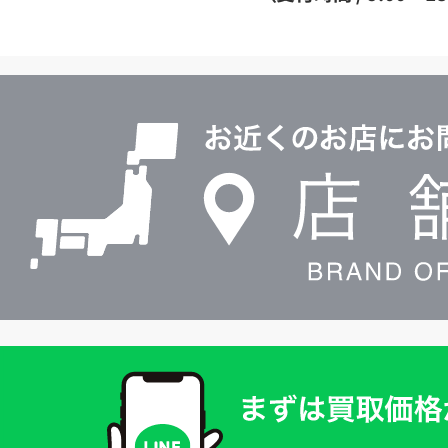
イ
ヤ
ル
店
0120604117
舗
検
索
買
取
価