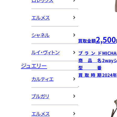
ロレックス
エルメス
シャネル
2,500
買取金額
ルイ・ヴィトン
ブランド
MICHA
商品名
2way
ジュエリー
型番
買取時期
2024
カルティエ
ブルガリ
エルメス