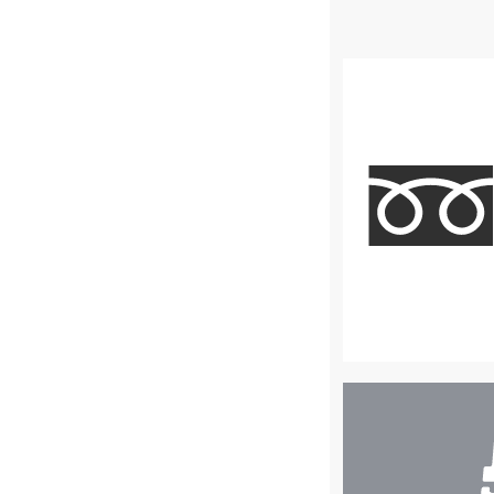
店
舗
検