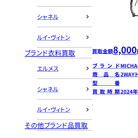
シャネル
ルイ・ヴィトン
8,000
買取金額
ブランド衣料買取
ブランド
MICHA
エルメス
商品名
2WAY
型番
シャネル
買取時期
2024
ルイ・ヴィトン
その他ブランド品買取