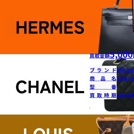
5,000
買取金額
ブランド
MICHA
商品名
2WAY
型番
買取時期
2024