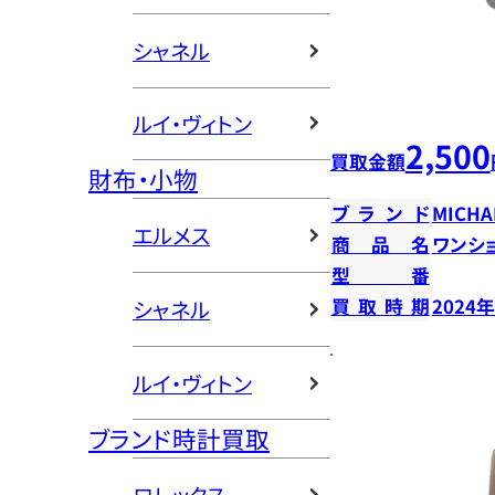
シャネル
ルイ・ヴィトン
2,500
買取金額
財布・小物
ブランド
MICHA
エルメス
商品名
ワンシ
型番
買取時期
2024
シャネル
ルイ・ヴィトン
ブランド時計買取