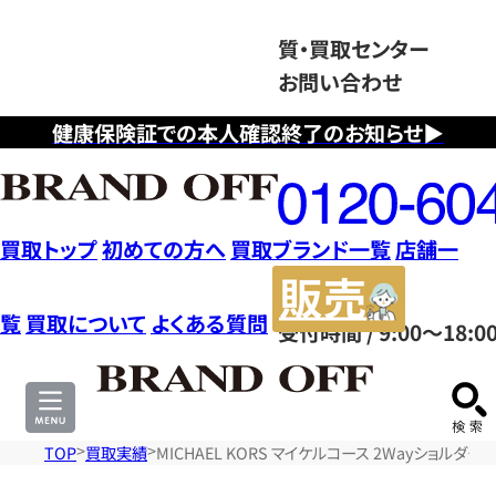
質・買取センター
お問い合わせ
健康保険証での本人確認終了のお知らせ▶
フ
リ
ー
ダ
買取トップ
初めての方へ
買取ブランド一覧
店舗一
イ
販
ヤ
売
覧
買取について
よくある質問
受付時間 / 9:00～18:0
ル
サ
0120604117
イ
ト
TOP
買取実績
MICHAEL KORS マイケルコース 2Wayショルダー