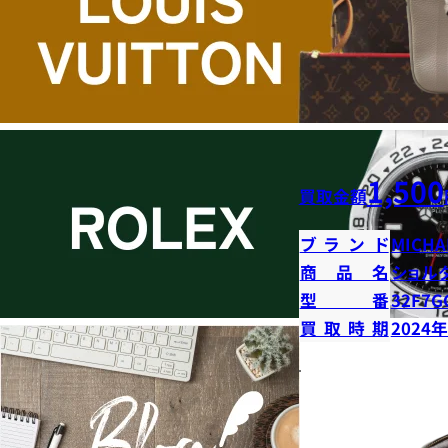
1,500
買取金額
ブランド
MICHA
商品名
ショル
型番
32F7G
買取時期
2024