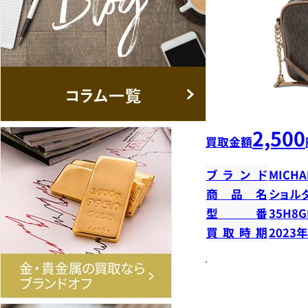
2,500
買取金額
ブランド
MICHA
商品名
ショル
型番
35H8G
買取時期
2023