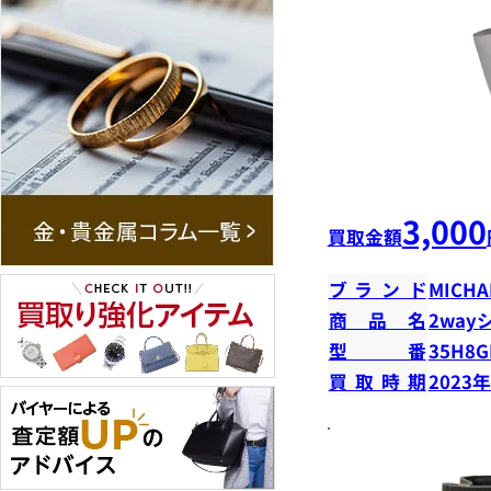
3,000
買取金額
ブランド
MICHA
商品名
2way
型番
35H8G
買取時期
2023