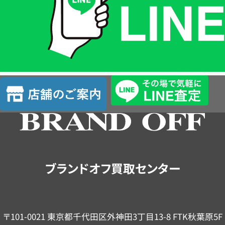
格
は
LINE
簡
単
査
店
定
舗
の
ご
案
内
ブランドオフ買取センター
〒101-0021 東京都千代田区外神田3丁目13-8 FTK秋葉原5F