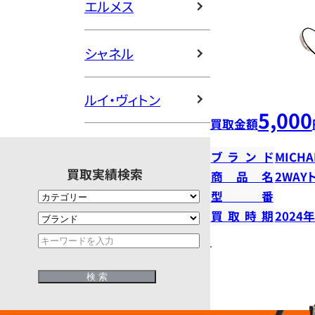
エルメス
シャネル
ルイ・ヴィトン
5,000
買取金額
ブランド
MICHA
買取実績検索
商品名
2WAY
型番
買取時期
2024