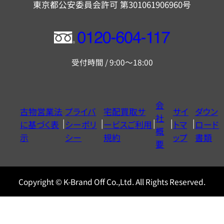
東京都公安委員会許可 第301061906960号
フ
リ
受付時間 / 9:00～18:00
ー
ダ
イ
会
古物営業法
プライバ
宅配買取サ
サイ
ダウン
ヤ
社
に基づく表
シーポリ
ービスご利用
トマ
ロード
ル
概
示
シー
規約
ップ
書類
0120604117
要
Copyright © K-Brand Off Co.,Ltd. All Rights Reserved.