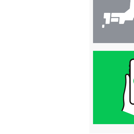
索
買
取
価
格
は
LINE
簡
単
査