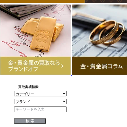
買取実績検索