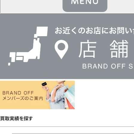
店
舗
検
索
買取実績を探す