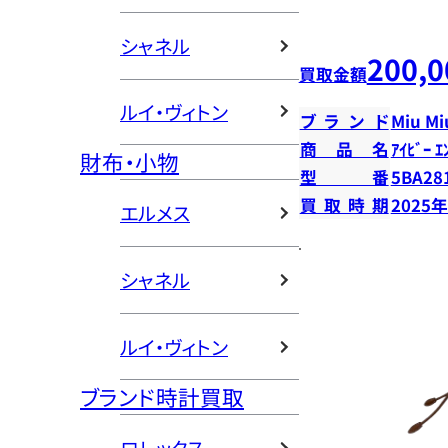
シャネル
200,0
買取金額
ルイ・ヴィトン
ブランド
Miu Mi
商品名
ｱｲﾋﾞｰ ｴ
財布・小物
型番
5BA28
買取時期
2025
エルメス
シャネル
ルイ・ヴィトン
ブランド時計買取