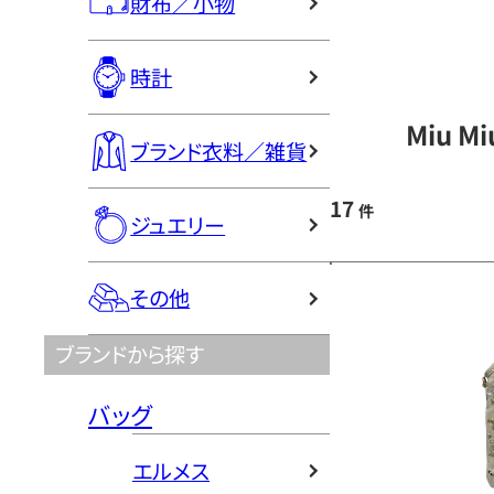
財布／小物
時計
Miu 
ブランド衣料／雑貨
17
件
ジュエリー
その他
ブランドから探す
バッグ
エルメス