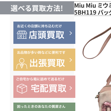
Miu Miu 
選べる買取方法!
5BH119 バ