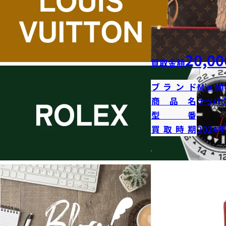
20,00
買取金額
ブランド
Miu Mi
商品名
ナッパ
型番
買取時期
2024