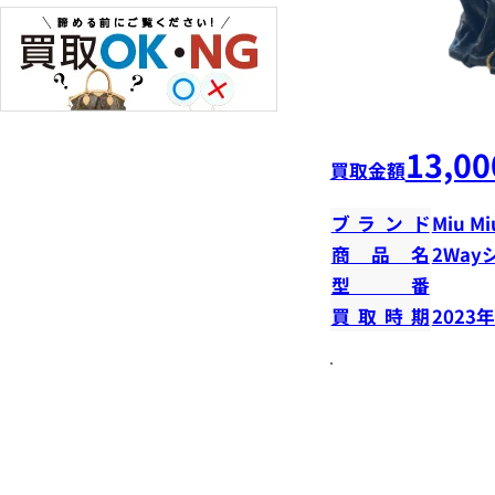
13,00
買取金額
ブランド
Miu Mi
商品名
2Way
型番
買取時期
2023