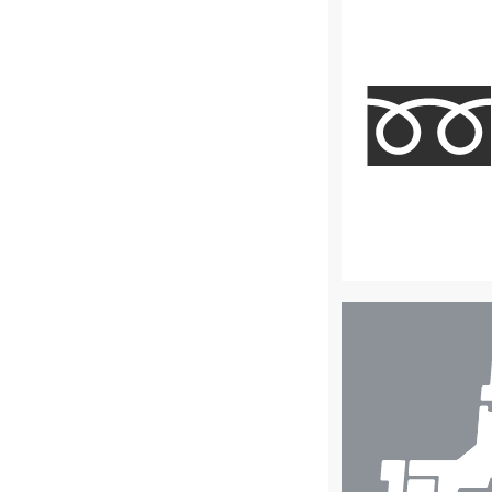
店
舗
検
索