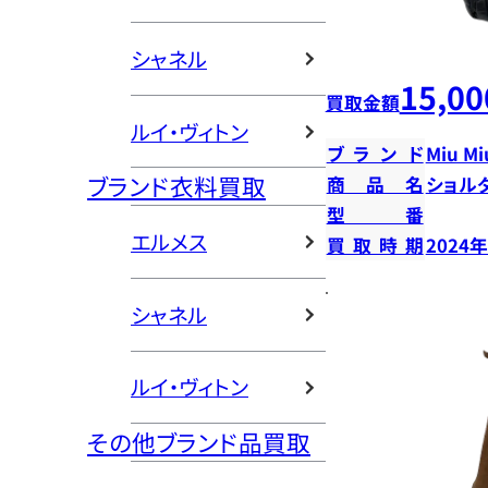
シャネル
15,00
買取金額
ルイ・ヴィトン
ブランド
Miu Mi
ブランド衣料買取
商品名
ショル
型番
エルメス
買取時期
2024
シャネル
ルイ・ヴィトン
その他ブランド品買取