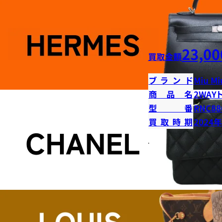
23,00
買取金額
ブランド
Miu Mi
商品名
2WAY
型番
RNC88
買取時期
2024