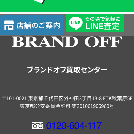
単
査
店
定
舗
の
ご
案
内
ブランドオフ買取センター
〒101-0021 東京都千代田区外神田3丁目13-8 FTK秋葉原5F
東京都公安委員会許可 第301061906960号
フ