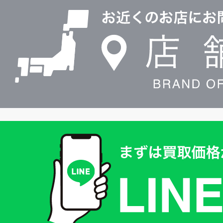
舗
検
索
買
取
価
格
は
LINE
簡