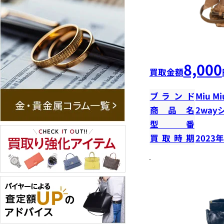
8,000
買取金額
ブランド
Miu Mi
商品名
2way
型番
買取時期
2023