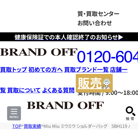
質・買取センター
お問い合わせ
健康保険証での本人確認終了のお知らせ▶
フ
リ
ー
ダ
買取トップ
初めての方へ
買取ブランド一覧
店舗一
イ
販
ヤ
売
覧
買取について
よくある質問
受付時間 / 9:00～18:0
ル
サ
0120604117
イ
ト
TOP
買取実績
Miu Miu ミウミウ ショルダーバッグ 5BH119 バッ