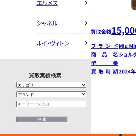
エルメス
シャネル
15,00
買取金額
ルイ・ヴィトン
ブランド
Miu Mi
商品名
ショル
型番
買取時期
2024
買取実績検索