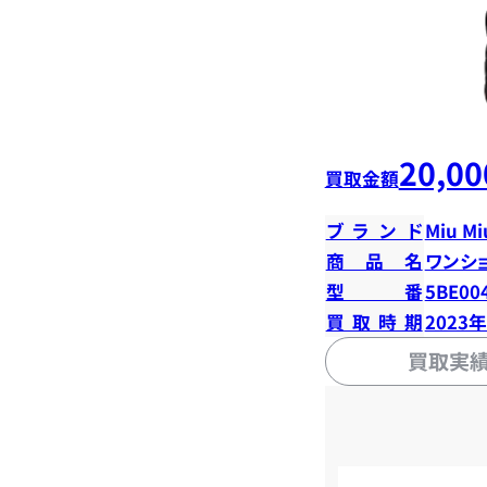
20,00
買取金額
ブランド
Miu Mi
商品名
ワンシ
型番
5BE00
買取時期
2023
買取実