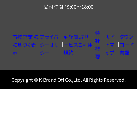
リ
受付時間 / 9:00～18:00
ー
ダ
イ
会
古物営業法
プライバ
宅配買取サ
サイ
ダウン
ヤ
社
に基づく表
シーポリ
ービスご利用
トマ
ロード
ル
概
示
シー
規約
ップ
書類
0120604117
要
Copyright © K-Brand Off Co.,Ltd. All Rights Reserved.