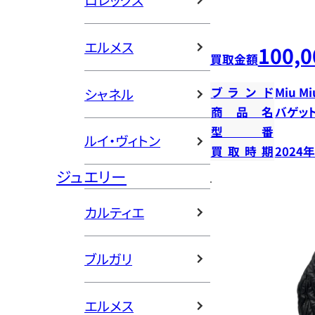
ロレックス
エルメス
100,0
買取金額
ブランド
Miu Mi
シャネル
商品名
バゲッ
型番
ルイ・ヴィトン
買取時期
2024
ジュエリー
カルティエ
ブルガリ
エルメス