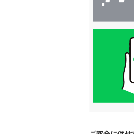
買
取
価
格
は
LINE
簡
単
査
定
ご都合に併せ