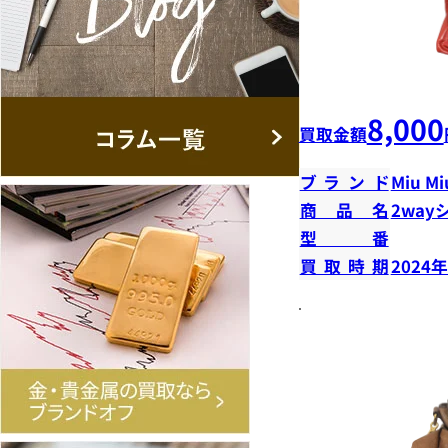
8,000
買取金額
ブランド
Miu Mi
商品名
2way
型番
買取時期
2024