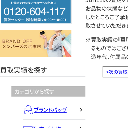
フ
お品物の状態など
リ
したところご了承
ー
取させていただき
ダ
イ
※買取実績の『買
ヤ
るものではござ
ル
造年代、付属品
0120604117
買取実績を探す
<
次の買取
カテゴリから探す
ブランドバッグ