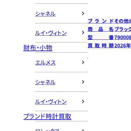
シャネル
ブランド
その他
商品名
ブラック
ルイ・ヴィトン
型番
79000
買取時期
2026
財布・小物
エルメス
シャネル
ルイ・ヴィトン
ブランド時計買取