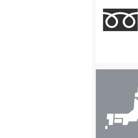
店
舗
検
索