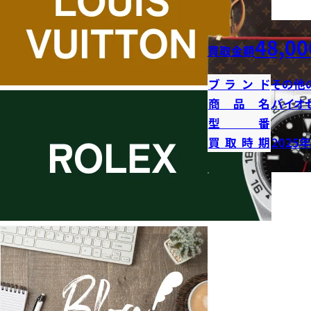
48,00
買取金額
ブランド
その他
商品名
バイオ
型番
買取時期
2025