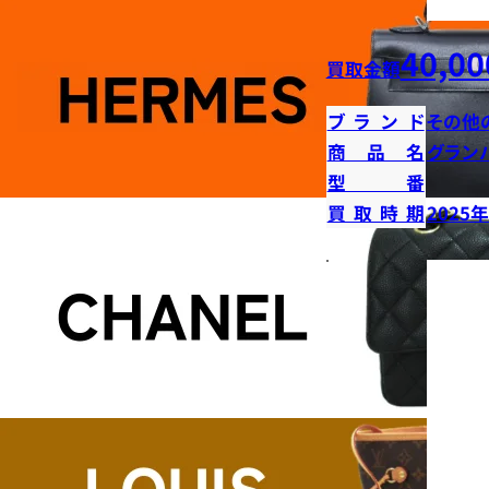
40,00
買取金額
ブランド
その他
商品名
グラン
型番
買取時期
2025