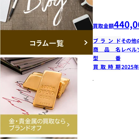
440,0
買取金額
ブランド
その他
商品名
レベル
型番
買取時期
2025