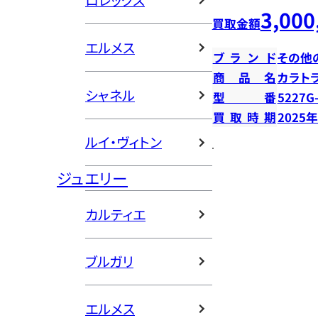
ロレックス
3,000
買取金額
エルメス
ブランド
その他
商品名
カラト
シャネル
型番
5227G
買取時期
2025
ルイ・ヴィトン
ジュエリー
カルティエ
ブルガリ
エルメス