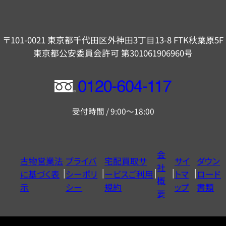
〒101-0021 東京都千代田区外神田3丁目13-8 FTK秋葉原5F
東京都公安委員会許可 第301061906960号
フ
リ
受付時間 / 9:00～18:00
ー
ダ
イ
会
古物営業法
プライバ
宅配買取サ
サイ
ダウン
ヤ
社
に基づく表
シーポリ
ービスご利用
トマ
ロード
ル
概
示
シー
規約
ップ
書類
0120604117
要