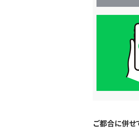
買
取
価
格
は
LINE
簡
単
査
定
ご都合に併せ