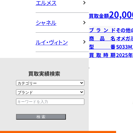
エルメス
20,00
買取金額
シャネル
ブランド
その他
商品名
オメガ
ルイ・ヴィトン
型番
S033M
買取時期
2025
買取実績検索