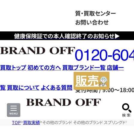
質・買取センター
お問い合わせ
健康保険証での本人確認終了のお知らせ▶
フ
リ
ー
ダ
買取トップ
初めての方へ
買取ブランド一覧
店舗一
イ
販
ヤ
売
覧
買取について
よくある質問
受付時間 / 9:00～18:0
ル
サ
0120604117
イ
ト
TOP
買取実績
その他のブランド その他のブランド スプリングドライブ