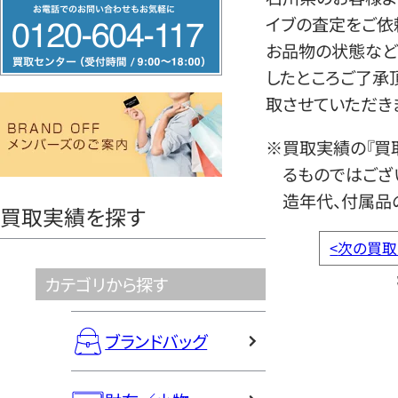
フ
イブの査定をご依
リ
お品物の状態など
ー
したところご了承
ダ
取させていただき
イ
ヤ
※買取実績の『買
ル
るものではござ
0120604117
造年代、付属品
買取実績を探す
<
次の買取
カテゴリから探す
ブランドバッグ