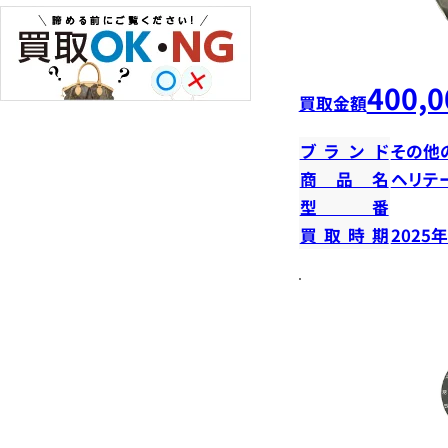
400,0
買取金額
ブランド
その他
商品名
ヘリテ
型番
買取時期
2025