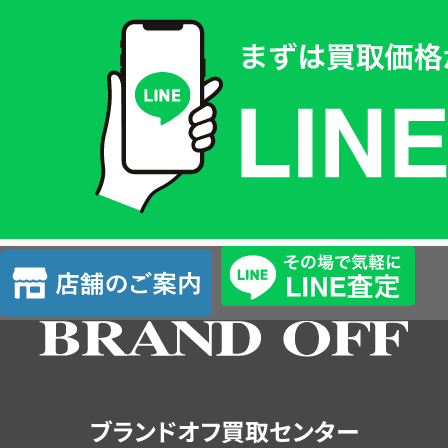
買
取
価
格
は
LINE
簡
単
査
店
定
舗
の
ご
案
内
ブランドオフ買取センター