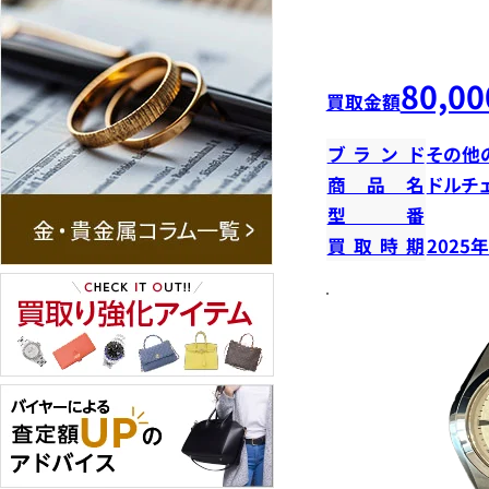
80,00
買取金額
ブランド
その他
商品名
ドルチ
型番
買取時期
2025