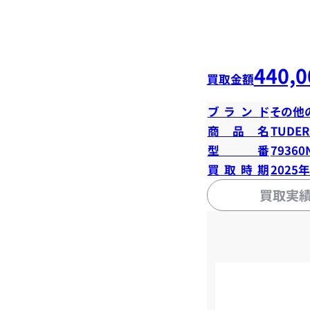
440,0
買取金額
ブランド
その他
商品名
TUD
型番
79360
買取時期
2025
買取実