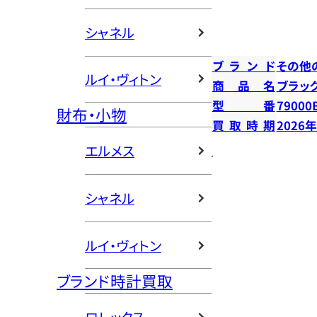
シャネル
ブランド
その他
ルイ・ヴィトン
商品名
ブラック
型番
79000
財布・小物
買取時期
2026
エルメス
シャネル
ルイ・ヴィトン
ブランド時計買取