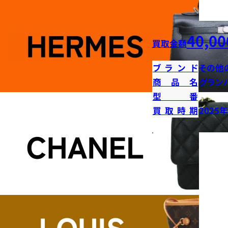
40,00
買取金額
ブランド
その他
商品名
グラン
型番
買取時期
2025