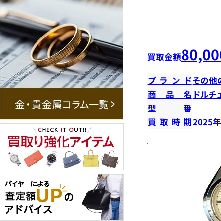
80,00
買取金額
ブランド
その他
商品名
ドルチ
型番
買取時期
2025