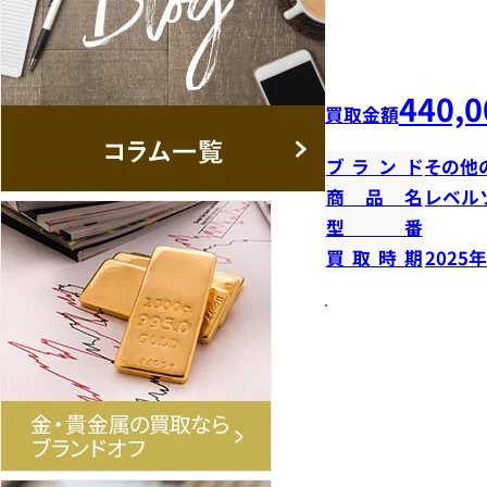
440,0
買取金額
ブランド
その他
商品名
レベル
型番
買取時期
2025