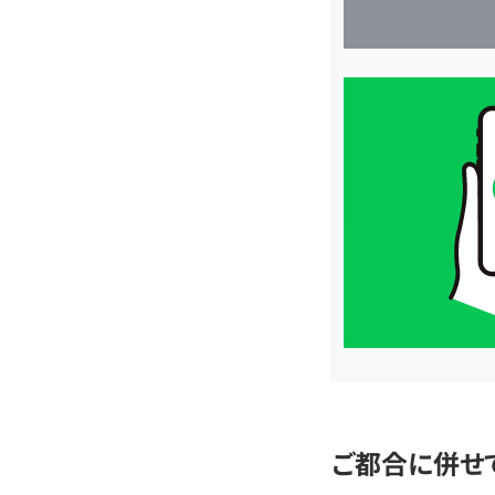
買
取
価
格
は
LINE
簡
単
査
定
ご都合に併せ