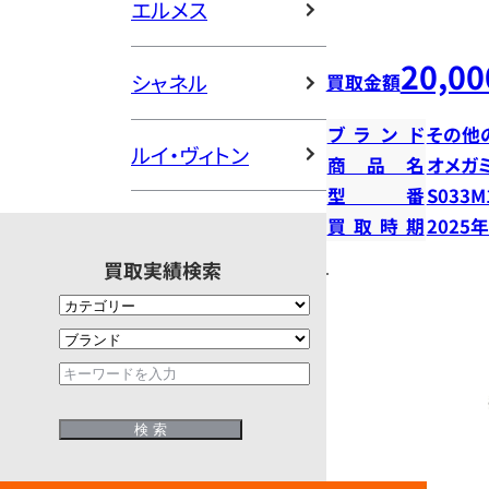
エルメス
20,00
シャネル
買取金額
ブランド
その他
ルイ・ヴィトン
商品名
オメガ
型番
S033M
買取時期
2025
買取実績検索