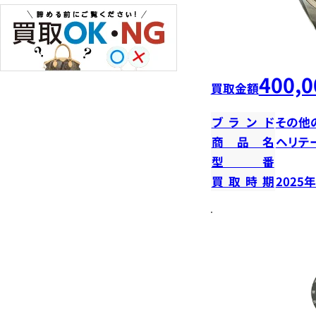
400,0
買取金額
ブランド
その他
商品名
ヘリテ
型番
買取時期
2025