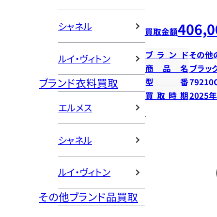
406,0
シャネル
買取金額
ブランド
その他
ルイ・ヴィトン
商品名
ブラッ
ブランド衣料買取
型番
79210
買取時期
2025
エルメス
シャネル
ルイ・ヴィトン
その他ブランド品買取