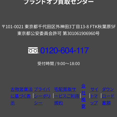
ブランドオフ買取センター
〒101-0021 東京都千代田区外神田3丁目13-8 FTK秋葉原5F
東京都公安委員会許可 第301061906960号
フ
リ
受付時間 / 9:00～18:00
ー
ダ
イ
会
古物営業法
プライバ
宅配買取サ
サイ
ダウン
ヤ
社
に基づく表
シーポリ
ービスご利用
トマ
ロード
ル
概
示
シー
規約
ップ
書類
0120604117
要