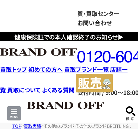
質・買取センター
お問い合わせ
健康保険証での本人確認終了のお知らせ▶
フ
リ
ー
ダ
買取トップ
初めての方へ
買取ブランド一覧
店舗一
イ
販
ヤ
売
覧
買取について
よくある質問
受付時間 / 9:00～18:0
ル
サ
0120604117
イ
ト
TOP
買取実績
その他のブランド その他のブランド BREITLING エ