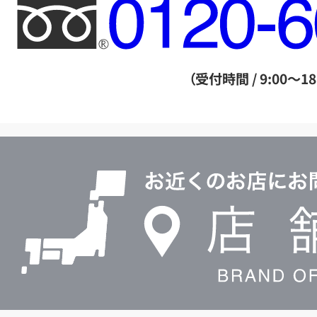
フ
リ
ー
ダ
（受付時間 / 9:00～18
イ
ヤ
ル
店
0120604117
舗
検
索