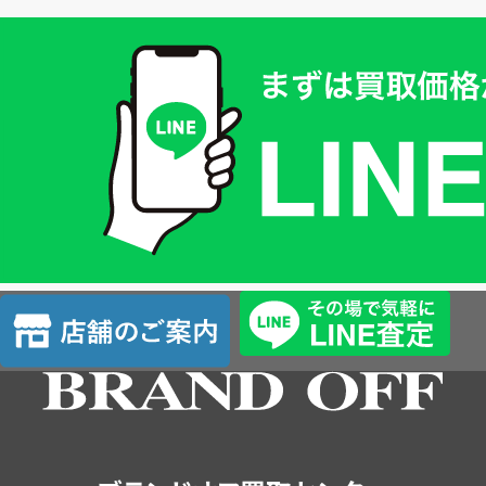
買
取
価
格
は
LINE
簡
単
査
店
定
舗
の
ご
案
内