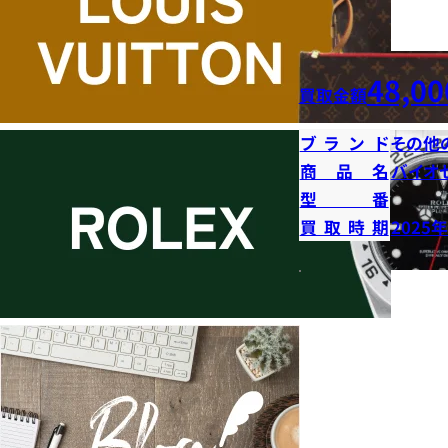
48,00
買取金額
ブランド
その他
商品名
バイオ
型番
買取時期
2025