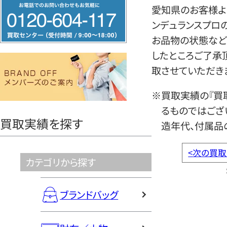
フ
愛知県のお客様よりそ
リ
ンデュランスプロ
ー
お品物の状態など
ダ
したところご了承
イ
取させていただき
ヤ
ル
※買取実績の『買
0120604117
るものではござ
買取実績を探す
造年代、付属品
<
次の買取
カテゴリから探す
ブランドバッグ