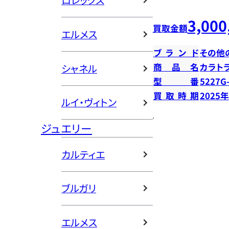
ロレックス
3,000
買取金額
エルメス
ブランド
その他
商品名
カラト
シャネル
型番
5227G
買取時期
2025
ルイ・ヴィトン
ジュエリー
カルティエ
ブルガリ
エルメス