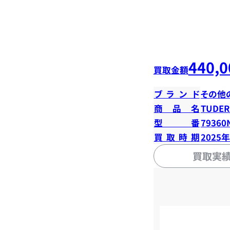
440,0
買取金額
ブランド
その他
商品名
TUD
型番
79360
買取時期
2025
買取実