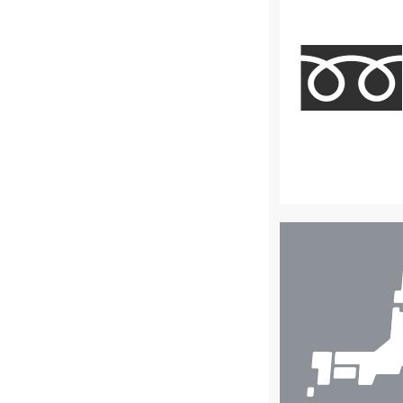
店
舗
検
索