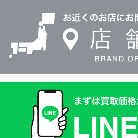
店
0120604117
舗
検
索
買
取
価
格
は
LINE