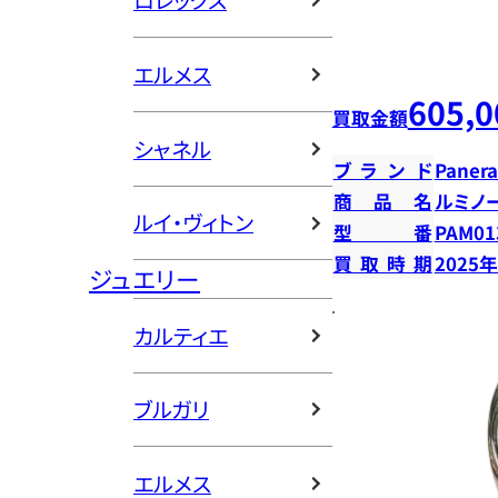
ロレックス
エルメス
605,0
買取金額
シャネル
ブランド
Panera
商品名
ルミノ
ルイ・ヴィトン
型番
PAM01
買取時期
2025
ジュエリー
カルティエ
ブルガリ
エルメス