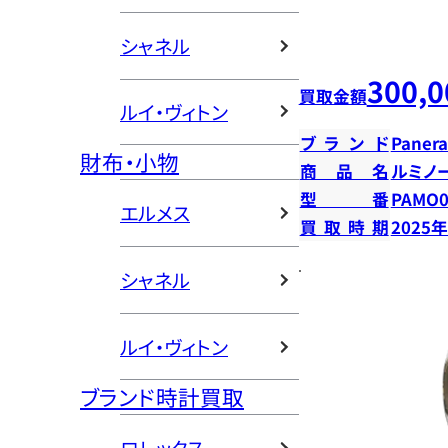
シャネル
300,0
買取金額
ルイ・ヴィトン
ブランド
Panera
財布・小物
商品名
ルミノ
型番
PAMO0
エルメス
買取時期
2025
シャネル
ルイ・ヴィトン
ブランド時計買取