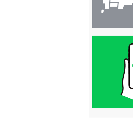
買
取
価
格
は
LINE
簡
単
査
定