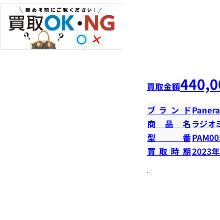
440,0
買取金額
ブランド
Panera
商品名
ラジオミ
型番
PAM00
買取時期
2023