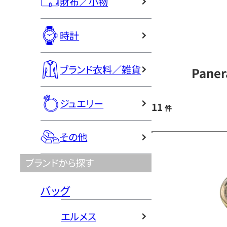
財布／小物
時計
ブランド衣料／雑貨
Pane
ジュエリー
11
件
その他
ブランドから探す
バッグ
エルメス