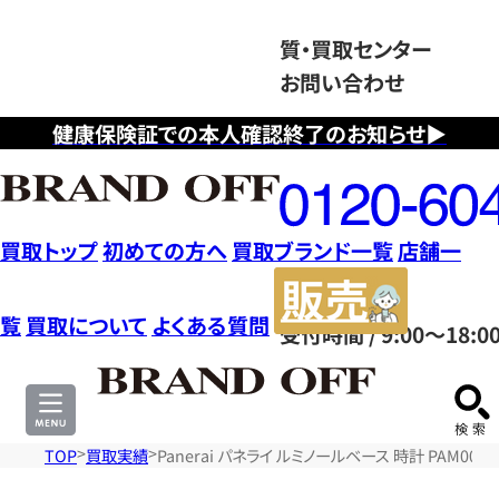
質・買取センター
お問い合わせ
健康保険証での本人確認終了のお知らせ▶
フ
リ
ー
ダ
買取トップ
初めての方へ
買取ブランド一覧
店舗一
イ
販
ヤ
売
覧
買取について
よくある質問
受付時間 / 9:00～18:0
ル
サ
0120604117
イ
ト
TOP
買取実績
Panerai パネライ ルミノールベース 時計 PAM00