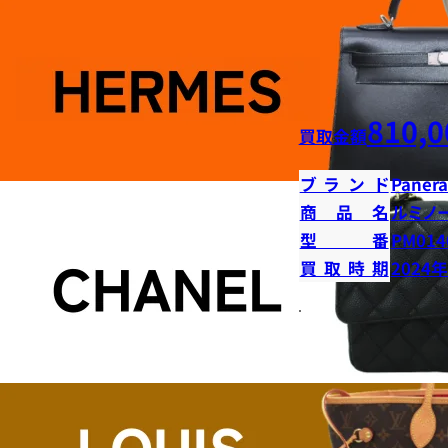
810,0
買取金額
ブランド
Panera
商品名
ルミノ
型番
PM014
買取時期
2024