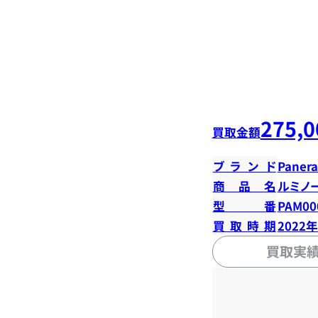
275,0
買取金額
ブランド
Panera
商品名
ルミノ
型番
PAM00
買取時期
2022
買取実