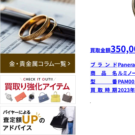
350,0
買取金額
ブランド
Panera
商品名
ルミノ
型番
PAM00
買取時期
2023