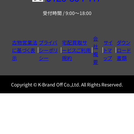
リ
受付時間 / 9:00～18:00
ー
ダ
イ
会
古物営業法
プライバ
宅配買取サ
サイ
ダウン
ヤ
社
に基づく表
シーポリ
ービスご利用
トマ
ロード
ル
概
示
シー
規約
ップ
書類
0120604117
要
Copyright © K-Brand Off Co.,Ltd. All Rights Reserved.