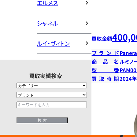
エルメス
シャネル
400,0
買取金額
ルイ・ヴィトン
ブランド
Panera
商品名
ルミノ
型番
PAM00
買取実績検索
買取時期
2024