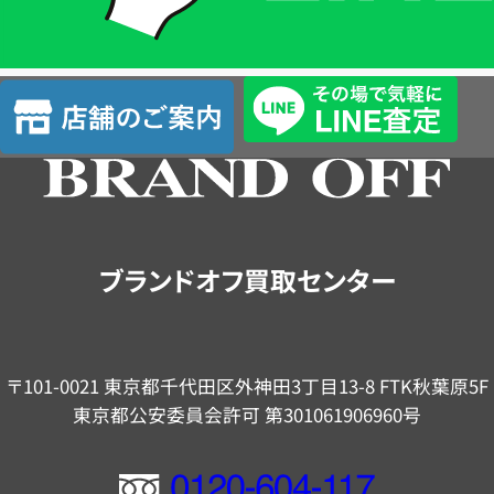
簡
単
査
店
定
舗
の
ご
案
内
ブランドオフ買取センター
〒101-0021 東京都千代田区外神田3丁目13-8 FTK秋葉原5F
東京都公安委員会許可 第301061906960号
フ