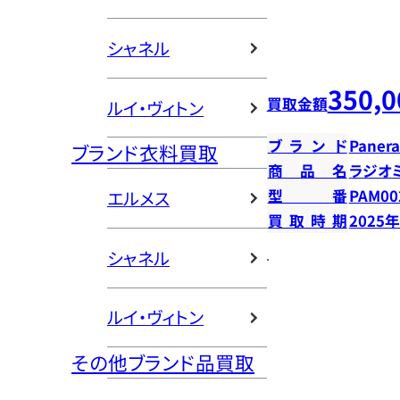
シャネル
350,0
買取金額
ルイ・ヴィトン
ブランド
Panera
ブランド衣料買取
商品名
ラジオ
型番
PAM00
エルメス
買取時期
2025
シャネル
ルイ・ヴィトン
その他ブランド品買取