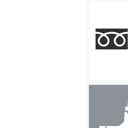
店
舗
検
索