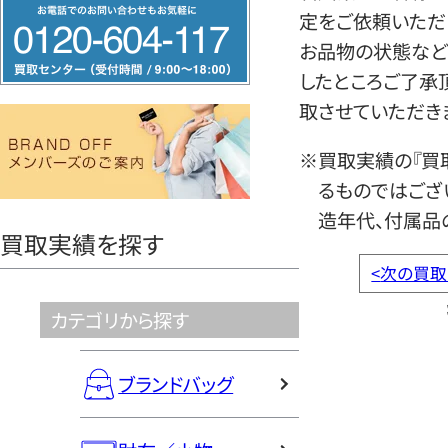
フ
定をご依頼いただ
リ
お品物の状態など
ー
したところご了承
ダ
取させていただき
イ
ヤ
※買取実績の『買
ル
るものではござ
0120604117
造年代、付属品
買取実績を探す
<
次の買取
カテゴリから探す
ブランドバッグ