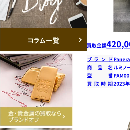
420,0
買取金額
ブランド
Panera
商品名
ルミノー
型番
PAM00
買取時期
2023