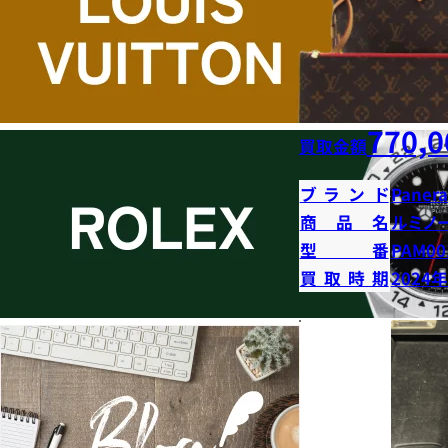
770,0
買取金額
ブランド
Panera
商品名
ルミノ
型番
PAM00
買取時期
2024