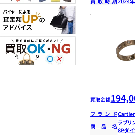
買取時期
2024
194,0
買取金額
ブランド
Cartier
ラブリ
商品名
8Pダ