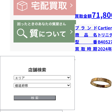
71,80
買取金額
ブランド
Cartier
商品名
トリニ
型番
B4052
買取時期
2024
店舗検索