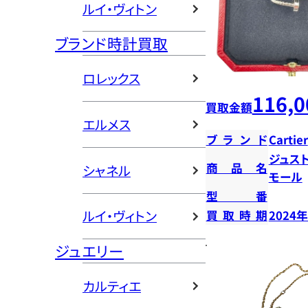
ルイ・ヴィトン
ブランド時計買取
ロレックス
116,0
買取金額
エルメス
ブランド
Cartier
ジュス
商品名
シャネル
モール
型番
ルイ・ヴィトン
買取時期
2024
ジュエリー
カルティエ