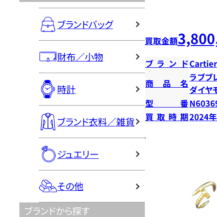
ブランドバッグ
3,800
買取金額
財布／小物
ブランド
Cartier
ラブブ
商品名
時計
ダイヤ
型番
N6036
買取時期
2024
ブランド衣料／雑貨
ジュエリー
その他
ブランドから探す