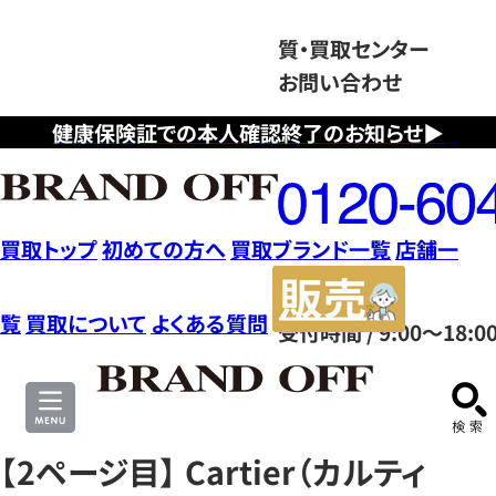
質・買取センター
お問い合わせ
健康保険証での本人確認終了のお知らせ▶
フ
リ
ー
ダ
買取トップ
初めての方へ
買取ブランド一覧
店舗一
イ
販
ヤ
売
覧
買取について
よくある質問
受付時間 / 9:00～18:0
ル
サ
0120604117
イ
ト
【2ページ目】 Cartier（カルティ