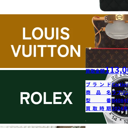
113,0
買取金額
ブランド
Cartier
商品名
ラブリ
型番
B4084
買取時期
2024