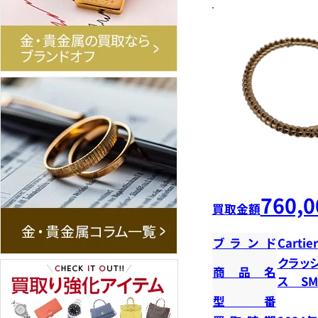
760,0
買取金額
ブランド
Cartier
クラッ
商品名
ス SM
型番