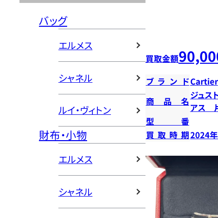
バッグ
エルメス
90,00
買取金額
シャネル
ブランド
Cartier
ジュス
商品名
アス 
ルイ・ヴィトン
型番
財布・小物
買取時期
2024
エルメス
シャネル