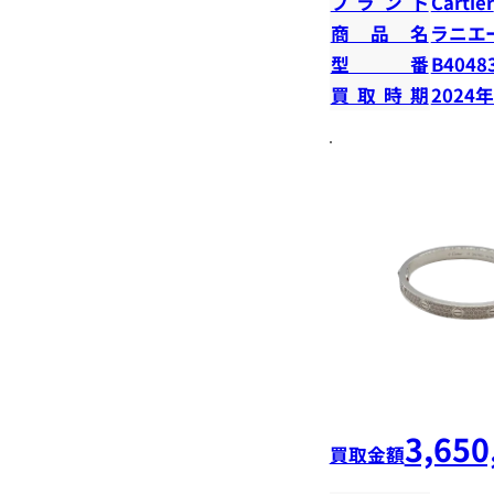
ブランド
Cartier
商品名
ラニエ
型番
B4048
買取時期
2024
3,650
買取金額