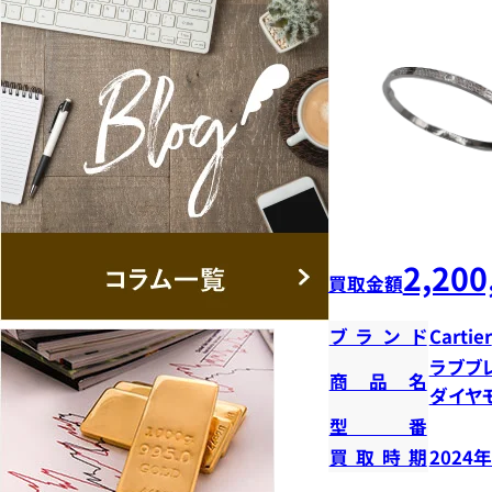
2,200
買取金額
ブランド
Cartier
ラブブ
商品名
ダイヤ
型番
買取時期
2024