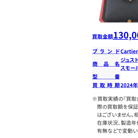
130,0
買取金額
ブランド
Cartier
ジュス
商品名
スモー
型番
買取時期
2024
※買取実績の『買取
際の買取額を保証
はございません。相
在庫状況、製造年
有無などで変動い