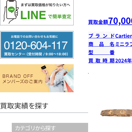
70,00
買取金額
フ
ブランド
Cartier
リ
商品名
ミニラ
型番
ー
買取時期
2024
ダ
イ
ヤ
ル
0120604117
買取実績を探す
カテゴリから探す