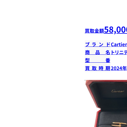
58,00
買取金額
ブランド
Cartier
商品名
トリニ
型番
買取時期
2024