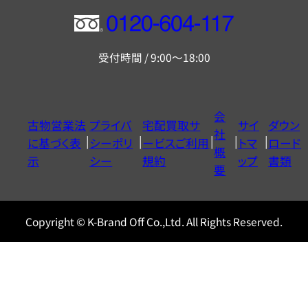
フ
リ
受付時間 / 9:00～18:00
ー
ダ
イ
会
古物営業法
プライバ
宅配買取サ
サイ
ダウン
ヤ
社
に基づく表
シーポリ
ービスご利用
トマ
ロード
ル
概
示
シー
規約
ップ
書類
0120604117
要
Copyright © K-Brand Off Co.,Ltd. All Rights Reserved.