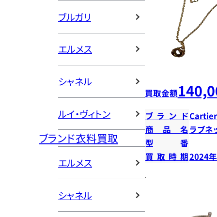
ブルガリ
エルメス
シャネル
140,0
買取金額
ルイ・ヴィトン
ブランド
Cartier
商品名
ラブネ
ブランド衣料買取
型番
買取時期
2024
エルメス
シャネル