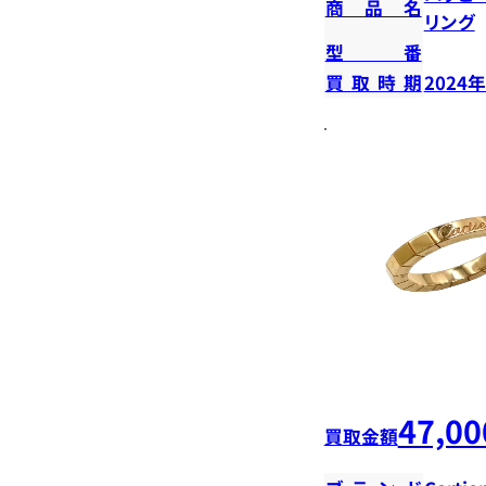
商品名
リング
型番
買取時期
2024
47,00
買取金額