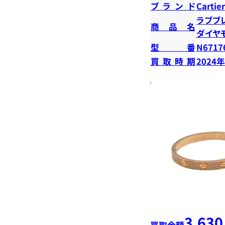
ブランド
Cartier
ラブブ
商品名
ダイヤ
型番
N6717
買取時期
2024
3,630
買取金額