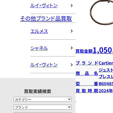
ルイ・ヴィトン
その他ブランド品買取
エルメス
シャネル
1,050
買取金額
ブランド
Cartier
ルイ・ヴィトン
ジュス
商品名
ブレス
型番
B6048
買取時期
2024
買取実績検索