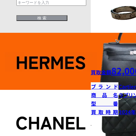
82,00
買取金額
ブランド
Cartier
商品名
ラブリ
型番
買取時期
2024