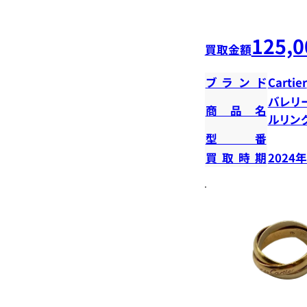
125,0
買取金額
ブランド
Cartier
バレリ
商品名
ルリン
型番
買取時期
2024