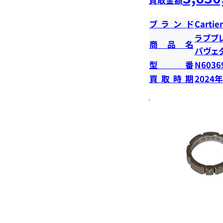
ブランド
Cartier
ラブブ
商品名
パヴェ
型番
N6036
買取時期
2024