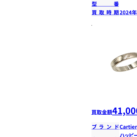
型番
買取時期
2024
41,00
買取金額
ブランド
Cartier
ハッピ