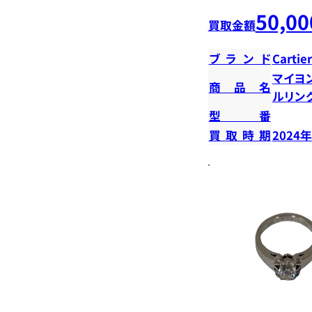
50,00
買取金額
ブランド
Cartier
マイヨ
商品名
ルリング
型番
買取時期
2024