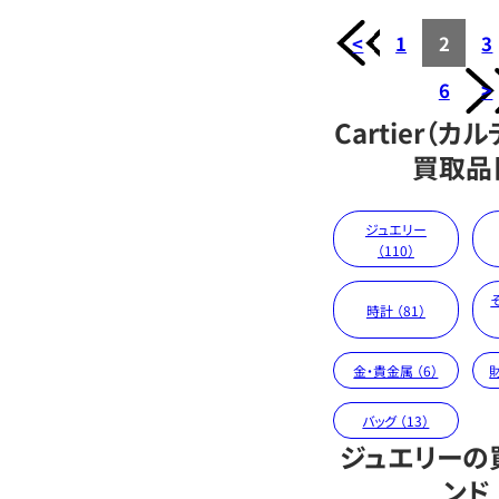
<
1
2
3
6
>
Cartier（カ
買取品
ジュエリー
（110）
時計 （81）
金・貴金属 （6）
財
バッグ （13）
ジュエリーの
ンド