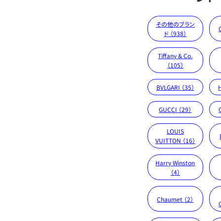
その他のブラン
ド （938）
Tiffany & Co.
（105）
BVLGARI （35）
GUCCI （29）
LOUIS
VUITTON （16）
Harry Winston
（4）
Chaumet （2）