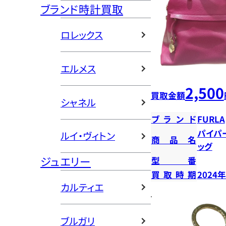
ブランド時計買取
ロレックス
エルメス
2,500
買取金額
シャネル
ブランド
FURLA
パイパー
ルイ・ヴィトン
商品名
ッグ
ジュエリー
型番
買取時期
2024
カルティエ
ブルガリ