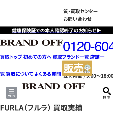
質・買取センター
お問い合わせ
健康保険証での本人確認終了のお知らせ▶
フ
リ
ー
ダ
買取トップ
初めての方へ
買取ブランド一覧
店舗一
イ
販
ヤ
売
覧
買取について
よくある質問
受付時間 / 9:00～18:0
ル
サ
0120604117
イ
ト
FURLA（フルラ） 買取実績