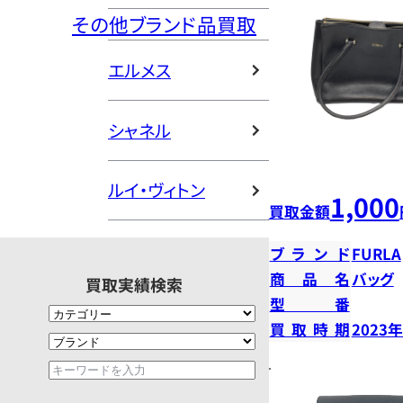
その他ブランド品買取
エルメス
シャネル
ルイ・ヴィトン
1,000
買取金額
ブランド
FURLA
商品名
バッグ
買取実績検索
型番
買取時期
2023