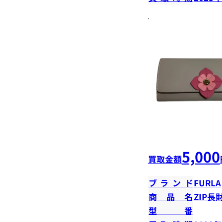
5,000
買取金額
ブランド
FURLA
商品名
ZIP長
型番