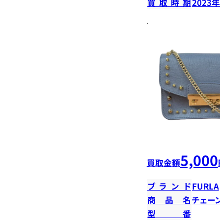
買取時期
2023
5,000
買取金額
ブランド
FURLA
商品名
チェー
型番