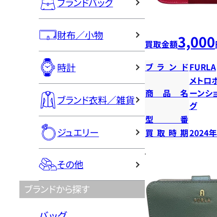
ブランドバッグ
財布／小物
3,000
買取金額
時計
ブランド
FURLA
メトロ
商品名
ーンシ
ブランド衣料／雑貨
グ
型番
ジュエリー
買取時期
2024
その他
ブランドから探す
バッグ