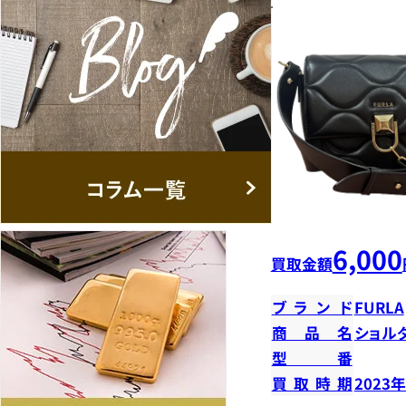
6,000
買取金額
ブランド
FURLA
商品名
ショル
型番
買取時期
2023