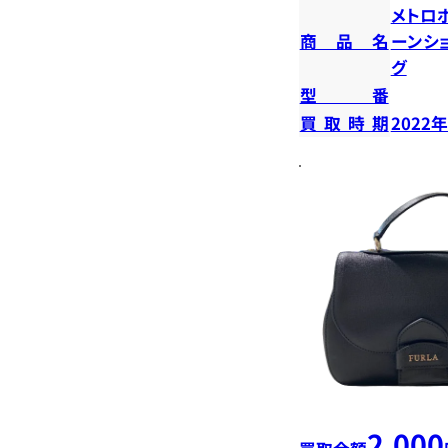
メトロ
商品名
ーンシ
グ
型番
買取時期
2022
2,000