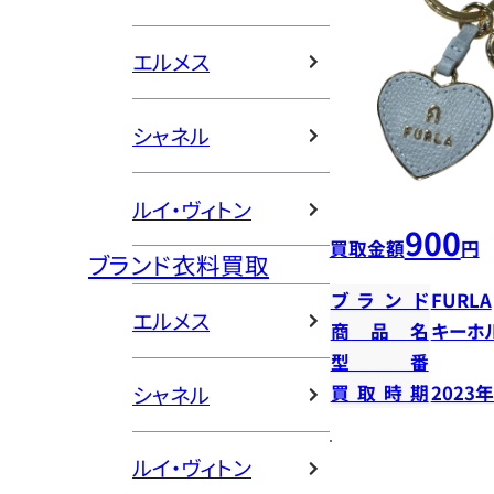
エルメス
シャネル
ルイ・ヴィトン
900
買取金額
円
ブランド衣料買取
ブランド
FURLA
エルメス
商品名
キーホ
型番
シャネル
買取時期
2023
ルイ・ヴィトン