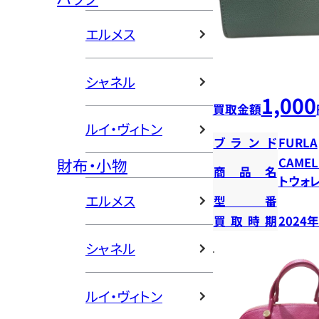
エルメス
シャネル
1,000
買取金額
ルイ・ヴィトン
ブランド
FURLA
財布・小物
CAME
商品名
トウォ
エルメス
型番
買取時期
2024
シャネル
ルイ・ヴィトン