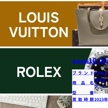
10,00
買取金額
ブランド
FURLA
SOFI
商品名
グ L
型番
買取時期
2023