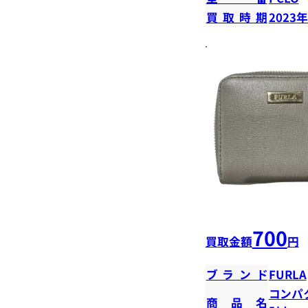
買取時期
2023
700
買取金額
円
ブランド
FURLA
コンパ
商品名