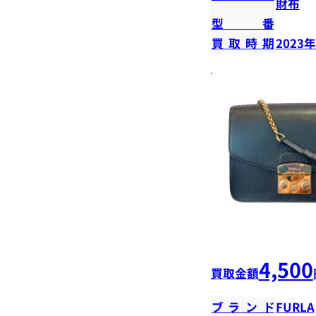
財布
型番
買取時期
2023
4,500
買取金額
ブランド
FURLA