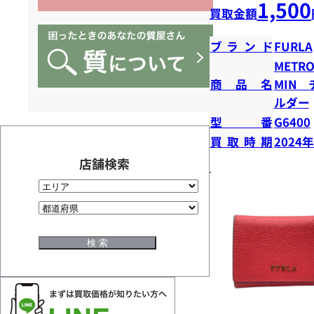
1,500
買取金額
ブランド
FURLA
METRO
商品名
MIN 
ルダー
型番
G6400
買取時期
2024
店舗検索