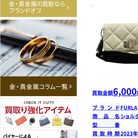
6,000
買取金額
ブランド
FURLA
商品名
ショル
型番
買取時期
2023