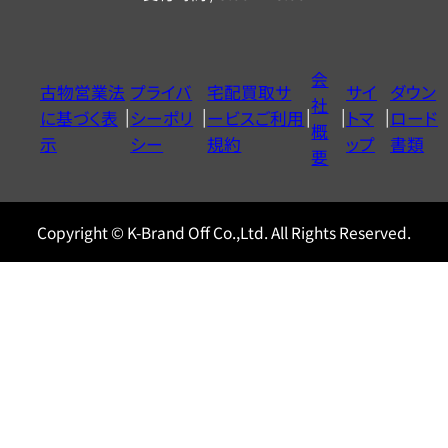
ー
ダ
イ
会
古物営業法
プライバ
宅配買取サ
サイ
ダウン
ヤ
社
に基づく表
シーポリ
ービスご利用
トマ
ロード
ル
概
示
シー
規約
ップ
書類
0120604117
要
Copyright © K-Brand Off Co.,Ltd. All Rights Reserved.