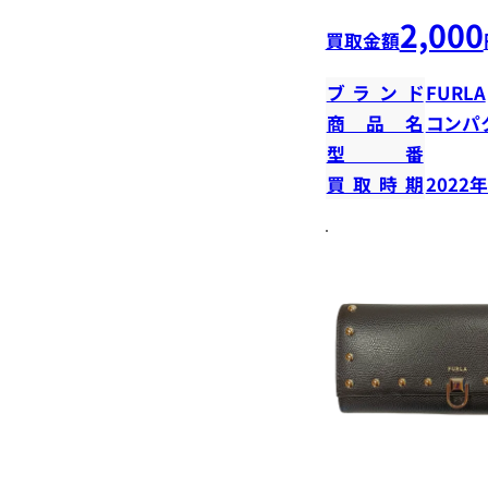
2,000
買取金額
ブランド
FURLA
商品名
コンパ
型番
買取時期
2022