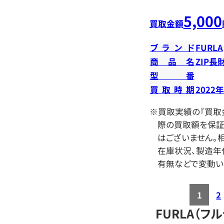
5,000
買取金額
ブランド
FURLA
商品名
ZIP長
型番
買取時期
2022
※買取実績の『買取
際の買取額を保証
はございません。相
在庫状況、製造年
有無などで変動い
1
2
FURLA（フ