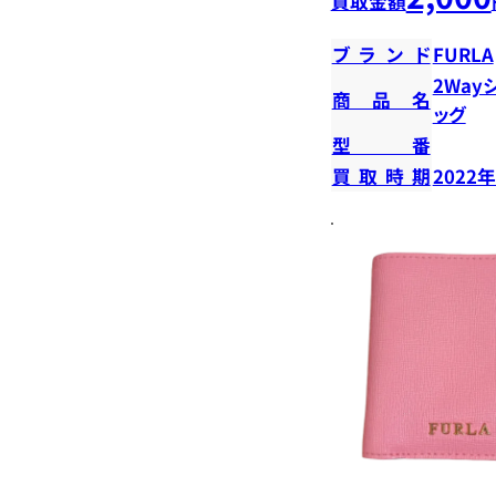
買取金額
ブランド
FURLA
2Way
商品名
ッグ
型番
買取時期
2022