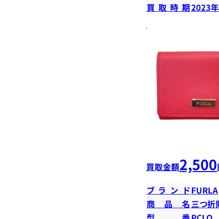
買取時期
2023
2,500
買取金額
ブランド
FURLA
商品名
三つ折
型番
PCLO