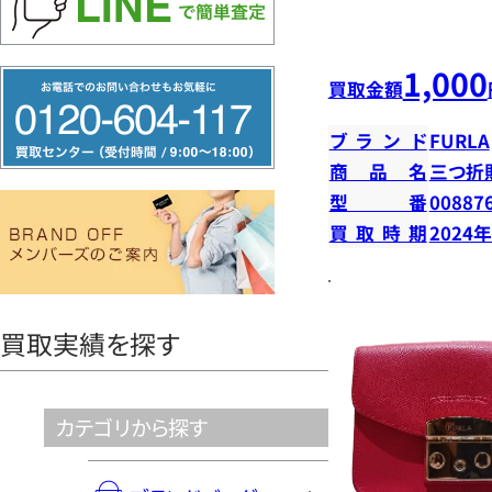
1,000
フ
買取金額
リ
ブランド
FURLA
ー
商品名
三つ折
ダ
型番
00887
イ
買取時期
2024
ヤ
ル
0120604117
買取実績を探す
カテゴリから探す