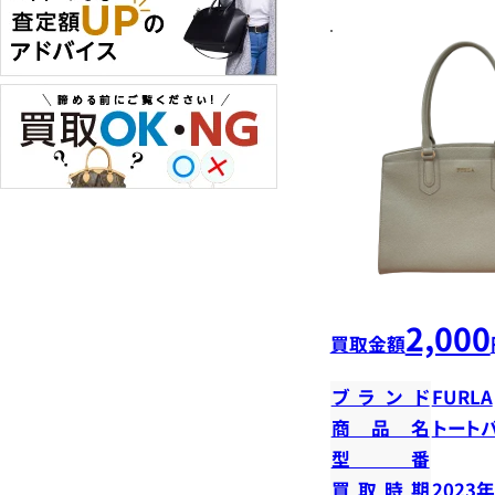
2,000
買取金額
ブランド
FURLA
商品名
トート
型番
買取時期
2023