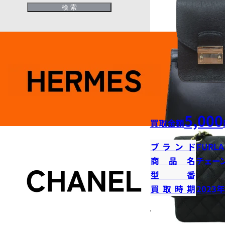
5,000
買取金額
ブランド
FURLA
商品名
チェー
型番
買取時期
2023