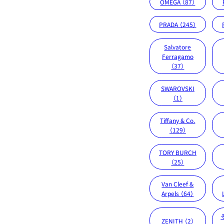
OMEGA （87）
PRADA （245）
Salvatore
Ferragamo
（37）
SWAROVSKI
（1）
Tiffany & Co.
（129）
TORY BURCH
（25）
Van Cleef &
Arpels （64）
ZENITH （2）