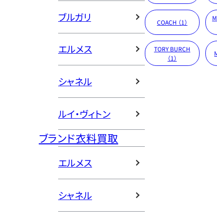
ブルガリ
M
COACH （1）
エルメス
TORY BURCH
（1）
シャネル
ルイ・ヴィトン
ブランド衣料買取
エルメス
シャネル