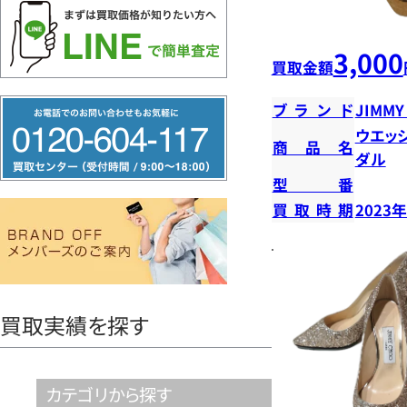
3,000
買取金額
フ
ブランド
JIMMY
リ
ウエッ
商品名
ダル
ー
型番
ダ
買取時期
2023
イ
ヤ
ル
0120604117
買取実績を探す
カテゴリから探す