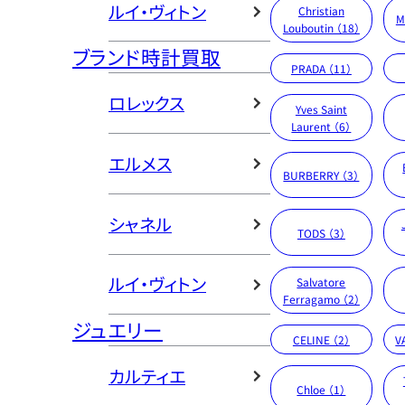
ルイ・ヴィトン
Christian
M
Louboutin （18）
ブランド時計買取
PRADA （11）
ロレックス
Yves Saint
Laurent （6）
エルメス
BURBERRY （3）
シャネル
TODS （3）
ルイ・ヴィトン
Salvatore
Ferragamo （2）
ジュエリー
CELINE （2）
V
カルティエ
Chloe （1）