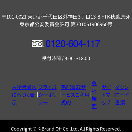
〒101-0021 東京都千代田区外神田3丁目13-8 FTK秋葉原5F
東京都公安委員会許可 第301061906960号
フ
リ
受付時間 / 9:00～18:00
ー
ダ
イ
会
古物営業法
プライバ
宅配買取サ
サイ
ダウン
ヤ
社
に基づく表
シーポリ
ービスご利用
トマ
ロード
ル
概
示
シー
規約
ップ
書類
0120604117
要
Copyright © K-Brand Off Co.,Ltd. All Rights Reserved.