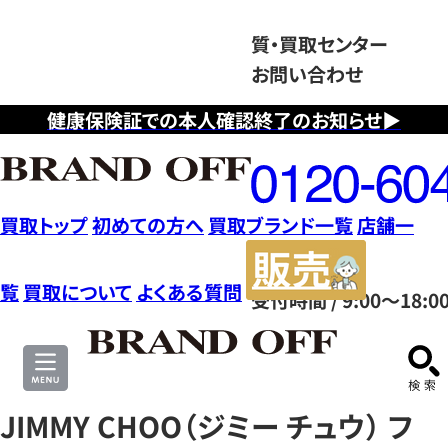
質・買取センター
お問い合わせ
健康保険証での本人確認終了のお知らせ▶
フ
リ
ー
ダ
買取トップ
初めての方へ
買取ブランド一覧
店舗一
イ
販
ヤ
売
覧
買取について
よくある質問
受付時間 / 9:00～18:0
ル
サ
0120604117
イ
ト
JIMMY CHOO（ジミー チュウ） フ