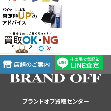
店
舗
の
ご
案
内
ブランドオフ買取センター