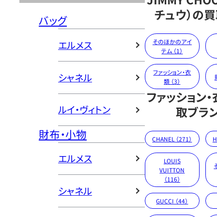
チュウ）の
バッグ
そのほかのアイ
エルメス
テム （1）
ファッション・衣
シャネル
類 （3）
ファッション
ルイ・ヴィトン
取ブラ
財布・小物
CHANEL （271）
H
エルメス
LOUIS
VUITTON
（116）
シャネル
GUCCI （44）