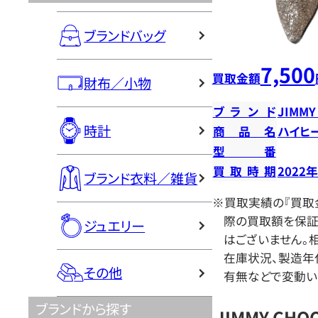
ブランドバッグ
7,500
買取金額
財布／小物
ブランド
JIMMY
時計
商品名
ハイヒ
型番
買取時期
2022
ブランド衣料／雑貨
※買取実績の『買取
際の買取額を保証
ジュエリー
はございません。相
在庫状況、製造年
その他
有無などで変動い
ブランドから探す
JIMMY CH