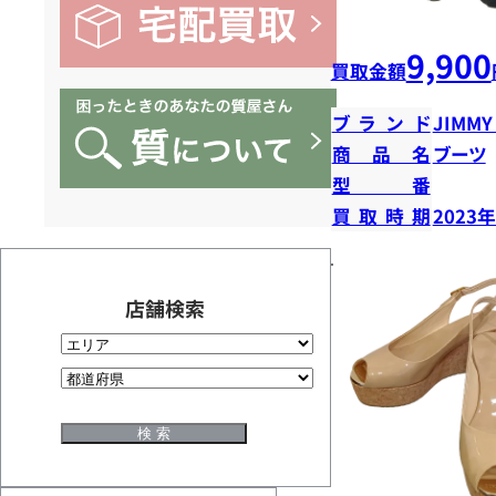
9,900
買取金額
ブランド
JIMMY
商品名
ブーツ
型番
買取時期
2023
店舗検索