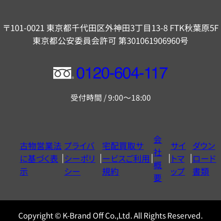
〒101-0021 東京都千代田区外神田3丁目13-8 FTK秋葉原5F
東京都公安委員会許可 第301061906960号
フ
リ
受付時間 / 9:00～18:00
ー
ダ
イ
会
古物営業法
プライバ
宅配買取サ
サイ
ダウン
ヤ
社
に基づく表
シーポリ
ービスご利用
トマ
ロード
ル
概
示
シー
規約
ップ
書類
0120604117
要
Copyright © K-Brand Off Co.,Ltd. All Rights Reserved.