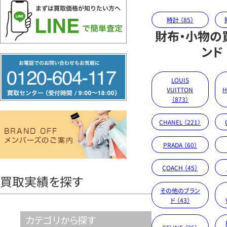
時計 （85）
財布・小物の
ンド
フ
リ
LOUIS
ー
VUITTON
H
（873）
ダ
イ
CHANEL （221）
ヤ
PRADA （60）
ル
0120604117
COACH （45）
買取実績を探す
その他のブラン
ド （43）
カテゴリから探す