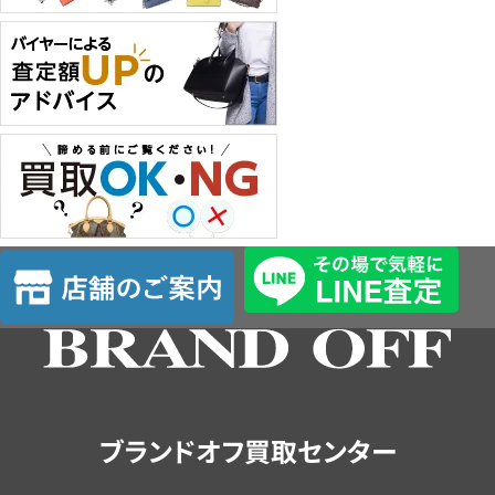
店
舗
の
ご
案
内
ブランドオフ買取センター