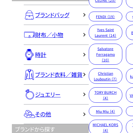
CELINE （25）
ブランドバッグ
FENDI （19）
Yves Saint
財布／小物
Laurent （14）
Salvatore
時計
Ferragamo
（10）
ブランド衣料／雑貨
Christian
k
Louboutin （7）
TORY BURCH
ジュエリー
V
（4）
Miu Miu （4）
その他
MICHAEL KORS
ブランドから探す
（4）