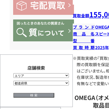
155,0
買取金額
ブランド
OMEG
商品名
スピー
型番
買取時期
2025
※買取実績の『買取
際の買取額を保証
店舗検索
はございません。相
在庫状況、製造年
有無などで変動い
OMEGA（オ
取品