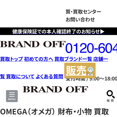
質・買取センター
お問い合わせ
健康保険証での本人確認終了のお知らせ▶
フ
リ
ー
ダ
買取トップ
初めての方へ
買取ブランド一覧
店舗一
イ
販
ヤ
売
覧
買取について
よくある質問
受付時間 / 9:00～18:0
ル
サ
0120604117
イ
ト
OMEGA（オメガ） 財布・小物 買取