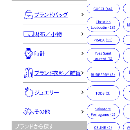
GUCCI （44）
ブランドバッグ
Christian
M
Louboutin （18）
財布／小物
PRADA （11）
時計
Yves Saint
Laurent （6）
ブランド衣料／雑貨
BURBERRY （3）
ジュエリー
TODS （3）
Salvatore
その他
Ferragamo （2）
ブランドから探す
CELINE （2）
V