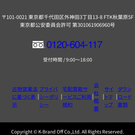
〒101-0021 東京都千代田区外神田3丁目13-8 FTK秋葉原5F
東京都公安委員会許可 第301061906960号
フ
リ
受付時間 / 9:00～18:00
ー
ダ
イ
会
古物営業法
プライバ
宅配買取サ
サイ
ダウン
ヤ
社
に基づく表
シーポリ
ービスご利用
トマ
ロード
ル
概
示
シー
規約
ップ
書類
0120604117
要
Copyright © K-Brand Off Co.,Ltd. All Rights Reserved.