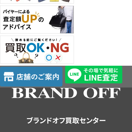
店
舗
の
ご
案
内
ブランドオフ買取センター