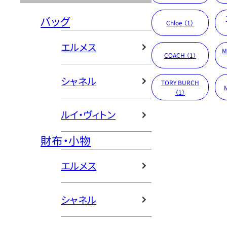
バッグ
Chloe （1）
エルメス
M
COACH （1）
シャネル
TORY BURCH
（1）
ルイ・ヴィトン
財布・小物
エルメス
シャネル