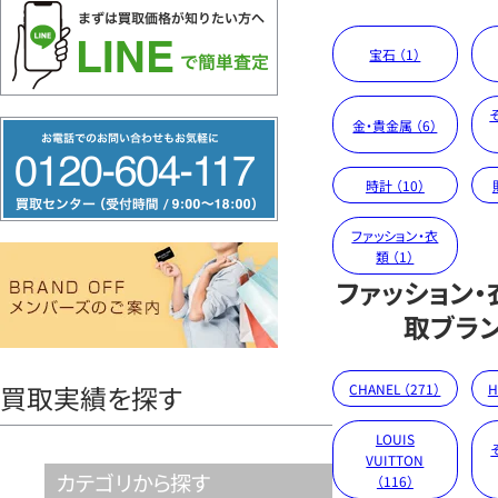
宝石 （1）
金・貴金属 （6）
フ
リ
時計 （10）
ー
ダ
ファッション・衣
類 （1）
イ
ファッション
ヤ
取ブラ
ル
0120604117
買取実績を探す
CHANEL （271）
H
LOUIS
VUITTON
カテゴリから探す
（116）