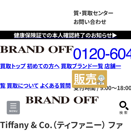
質・買取センター
お問い合わせ
健康保険証での本人確認終了のお知らせ▶
フ
リ
ー
ダ
買取トップ
初めての方へ
買取ブランド一覧
店舗一
イ
販
ヤ
売
覧
買取について
よくある質問
受付時間 / 9:00～18:0
ル
サ
0120604117
イ
ト
Tiffany & Co.（ティファニー） ファ