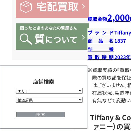
2,000
買取金額
ブランド
Tiffany
商品名
1837
型番
買取時期
2023
※買取実績の『買取
際の買取額を保証
店舗検索
はございません。相
在庫状況、製造年
有無などで変動い
Tiffany & 
ァニー）の