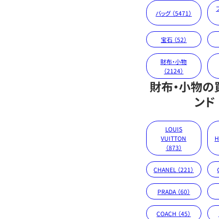
バッグ （5471）
宝石 （52）
財布・小物
（2124）
財布・小物の
ンド
LOUIS
VUITTON
H
（873）
CHANEL （221）
PRADA （60）
COACH （45）