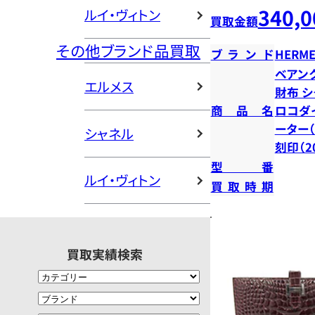
340,0
ルイ・ヴィトン
買取金額
その他ブランド品買取
ブランド
HERME
ベアン
エルメス
財布 シ
商品名
ロコダ
ーター（
シャネル
刻印（2
型番
ルイ・ヴィトン
買取時期
買取実績検索