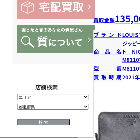
135,0
買取金額
ブランド
LOUIS
ジッピ
商品名
ト N
M8110
型番
M8110
買取時期
2021
店舗検索