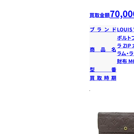
70,00
買取金額
ブランド
LOUIS
ポルト
ラ ZI
商品名
ラム・ラ
財布 M6
型番
買取時期