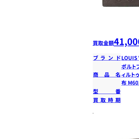
41,00
買取金額
ブランド
LOUIS
ポルト
商品名
ィルト
布 M60
型番
買取時期