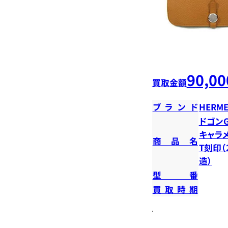
90,00
買取金額
ブランド
HERME
ドゴンG
キャラメ
商品名
T刻印（
造）
型番
買取時期