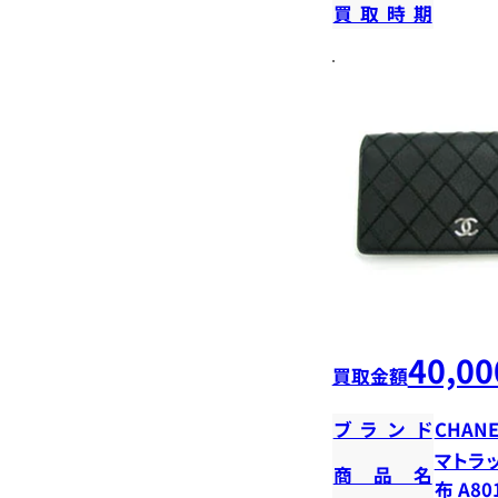
買取時期
40,00
買取金額
ブランド
CHANE
マトラッ
商品名
布 A80