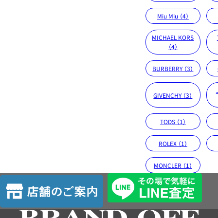
Miu Miu （4）
MICHAEL KORS
（4）
BURBERRY （3）
GIVENCHY （3）
TODS （1）
ROLEX （1）
MONCLER （1）
店
舗
の