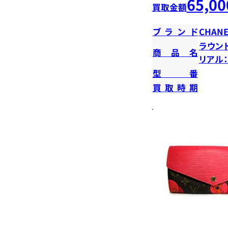
65,00
買取金額
ブランド
CHANE
ラウン
商品名
リアル：2
型番
買取時期