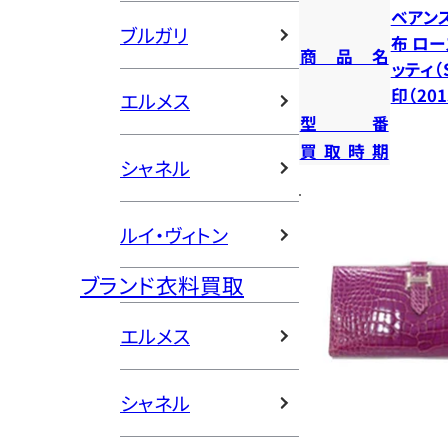
ベアン
ブルガリ
布 ロ
商品名
ッティ（
印（20
エルメス
型番
買取時期
シャネル
ルイ・ヴィトン
ブランド衣料買取
エルメス
シャネル