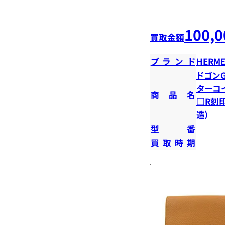
100,0
買取金額
ブランド
HERME
ドゴンG
ターコイ
商品名
□R刻印
造）
型番
買取時期