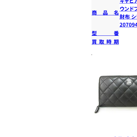
キャビ
ウンド
商品名
財布 シ
20709
型番
買取時期