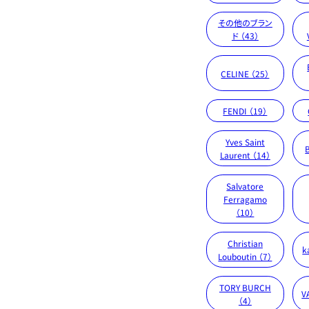
その他のブラン
ド （43）
CELINE （25）
FENDI （19）
Yves Saint
Laurent （14）
Salvatore
Ferragamo
（10）
Christian
k
Louboutin （7）
TORY BURCH
V
（4）