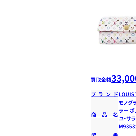
33,00
買取金額
ブランド
LOUIS
モノグ
ラー ポ
商品名
ユ・サラ
M9353
型番