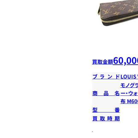
60,00
買取金額
ブランド
LOUIS
モノグラ
商品名
ー・ウォ
布 M60
型番
買取時期