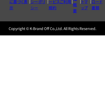
に基づく表
シーポリ
ービスご利用
トマ
ロード
ル
概
示
シー
規約
ップ
書類
0120604117
要
Copyright © K-Brand Off Co.,Ltd. All Rights Reserved.