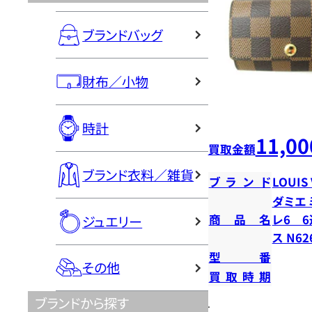
ブランドバッグ
財布／小物
時計
11,00
買取金額
ブランド衣料／雑貨
ブランド
LOUIS
ダミエ 
商品名
レ6 
ジュエリー
ス N62
型番
その他
買取時期
ブランドから探す