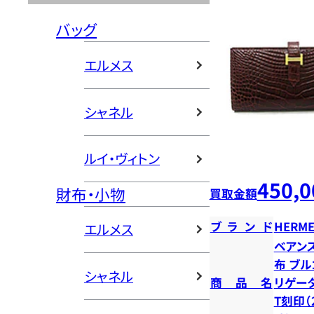
バッグ
エルメス
シャネル
ルイ・ヴィトン
450,0
財布・小物
買取金額
ブランド
HERME
エルメス
ベアン
布 ブル
シャネル
商品名
リゲータ
T刻印（