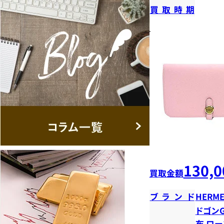
買取時期
130,0
買取金額
ブランド
HERME
ドゴンG
布 ロー