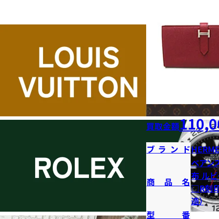
110,0
買取金額
ブランド
HERME
ベアン
布 ルビ
商品名
□R刻印
造）
型番