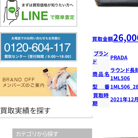
26,00
フ
買取金額
リ
ブラン
ー
PRADA
ド
ダ
ラウンド長
イ
商品名
1ML506
ヤ
型番
1ML506_2
ル
買取時
2021年12
0120604117
期
買取実績を探す
カテゴリから探す