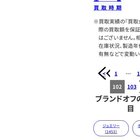
買取時期
※買取実績の『買取
際の買取額を保証
はございません。相
在庫状況、製造年
有無などで変動い
<
1
…
1
102
103
ブランドオフ
目
ジュエリー
（1453）