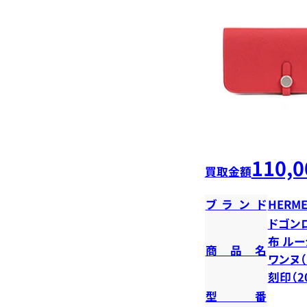
110,0
買取金額
ブランド
HERME
ドゴン
布 ル
商品名
ワンヌ（
刻印（2
型番