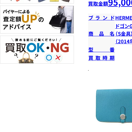
95,00
買取金額
ブランド
HERME
ドゴンG
商品名
（S金具
（201
型番
買取時期