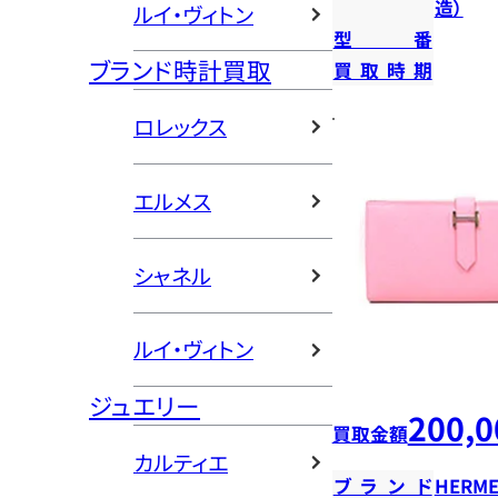
造）
ルイ・ヴィトン
型番
ブランド時計買取
買取時期
ロレックス
エルメス
シャネル
ルイ・ヴィトン
ジュエリー
200,0
買取金額
カルティエ
ブランド
HERME