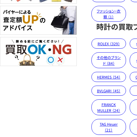
ファッション・衣
類 （1）
時計の買取
ROLEX （329）
その他のブラン
ド （84）
HERMES （54）
BVLGARI （45）
FRANCK
MULLER （24）
TAG Heuer
（21）