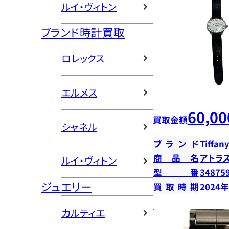
ルイ・ヴィトン
ブランド時計買取
ロレックス
エルメス
60,00
買取金額
シャネル
ブランド
Tiffany
商品名
アトラ
ルイ・ヴィトン
型番
34875
ジュエリー
買取時期
2024
カルティエ