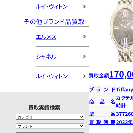
ルイ・ヴィトン
その他ブランド品買取
エルメス
シャネル
170,0
買取金額
ルイ・ヴィトン
ブランド
Tiffany
カクテ
商品名
時計
買取実績検索
型番
37726
買取時期
2023