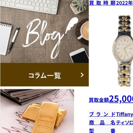
買取時期
2022
25,00
買取金額
ブランド
Tiffany
商品名
ティソ
型番