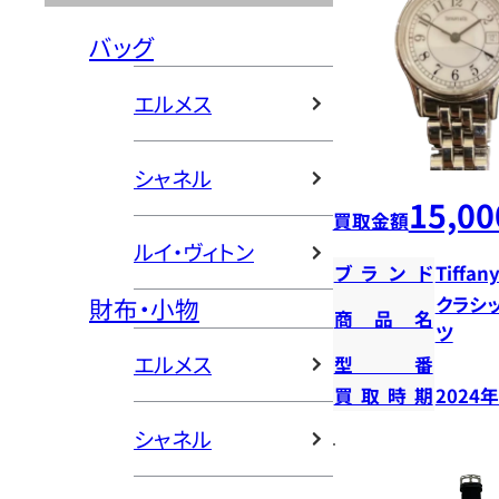
バッグ
エルメス
シャネル
15,00
買取金額
ルイ・ヴィトン
ブランド
Tiffany
財布・小物
クラシ
商品名
ツ
エルメス
型番
買取時期
2024
シャネル