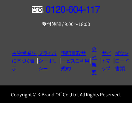
フ
リ
受付時間 / 9:00～18:00
ー
ダ
イ
会
古物営業法
プライバ
宅配買取サ
サイ
ダウン
ヤ
社
に基づく表
シーポリ
ービスご利用
トマ
ロード
ル
概
示
シー
規約
ップ
書類
0120604117
要
Copyright © K-Brand Off Co.,Ltd. All Rights Reserved.