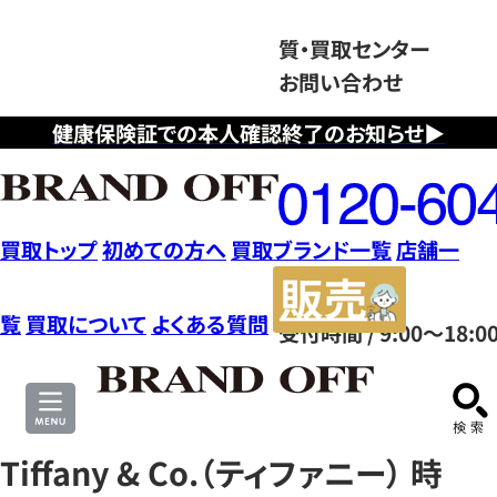
質・買取センター
お問い合わせ
健康保険証での本人確認終了のお知らせ▶
フ
リ
ー
ダ
買取トップ
初めての方へ
買取ブランド一覧
店舗一
イ
販
ヤ
売
覧
買取について
よくある質問
受付時間 / 9:00～18:0
ル
サ
0120604117
イ
ト
Tiffany & Co.（ティファニー） 時