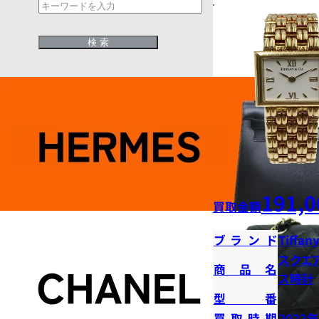
191,0
買取金額
ブランド
Tiffany
スクエ
商品名
ス時計
型番
買取時期
2022