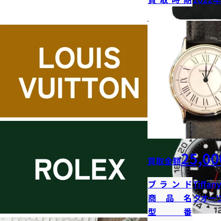
25,00
買取金額
ブランド
Tiffany
商品名
クオー
型番