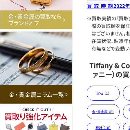
買取時期
2022
※買取実績の『買取
際の買取額を保証
はございません。相
在庫状況、製造年
有無などで変動い
Tiffany & 
ァニー）の
宝石 （1）
金・貴金属 （6）
時計 （10）