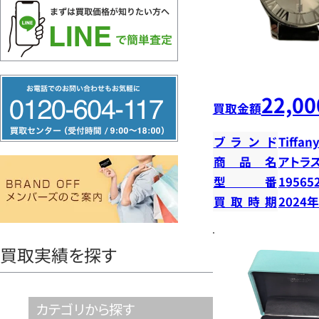
フ
22,00
リ
買取金額
ー
ブランド
Tiffany
ダ
商品名
アトラ
イ
型番
19565
ヤ
買取時期
2024
ル
0120604117
買取実績を探す
カテゴリから探す