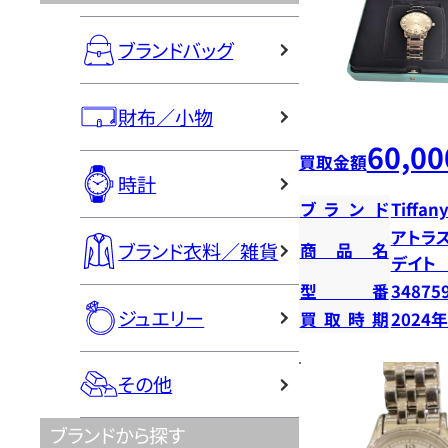
ブランドバッグ
財布／小物
60,00
買取金額
時計
ブランド
Tiffany
アトラ
ブランド衣料／雑貨
商品名
デイト
型番
34875
ジュエリー
買取時期
2024
その他
ブランドから探す