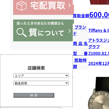
600,0
買取金額
ブラン
Tiffany & 
ド
アトラスジ
商品名
グラフ
型番
Z1000.82
買取時
2024年12
期
店舗検索