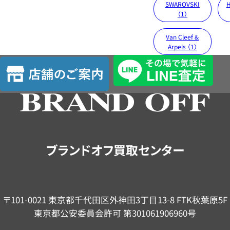
SWAROVSKI
H
（1）
Van Cleef &
Arpels （1）
店
舗
の
ご
案
内
ブランドオフ買取センター
〒101-0021 東京都千代田区外神田3丁目13-8 FTK秋葉原5F
東京都公安委員会許可 第301061906960号