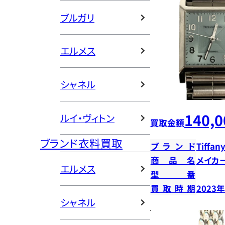
ブルガリ
エルメス
シャネル
140,0
ルイ・ヴィトン
買取金額
ブランド衣料買取
ブランド
Tiffany
商品名
メイカ
エルメス
型番
買取時期
2023
シャネル