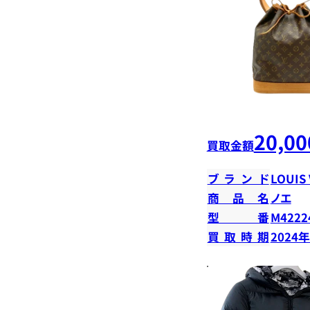
20,00
買取金額
ブランド
LOUIS
商品名
ノエ
型番
M4222
買取時期
2024