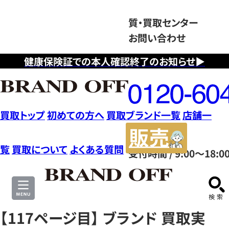
質・買取センター
お問い合わせ
健康保険証での本人確認終了のお知らせ▶
フ
リ
ー
ダ
買取トップ
初めての方へ
買取ブランド一覧
店舗一
イ
販
ヤ
売
覧
買取について
よくある質問
受付時間 / 9:00～18:0
ル
サ
0120604117
イ
ト
【117ページ目】 ブランド 買取実