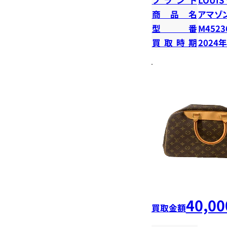
商品名
アマゾ
型番
M4523
買取時期
2024
40,00
買取金額