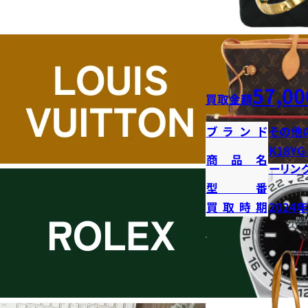
57,00
買取金額
ブランド
その他
K18Y
商品名
ーリン
型番
買取時期
2024