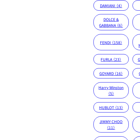
DAMIANI （4）
DOLCE &
GABBANA （6）
FENDI （158）
FURLA （23）
G
GOYARD （16）
Harry Winston
（5）
HUBLOT （13）
JIMMY CHOO
（11）