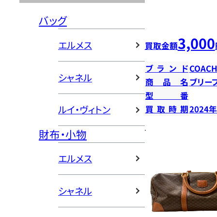
バッグ
3,000
エルメス
買取金額
ブランド
COAC
シャネル
商品名
ブリー
型番
ルイ・ヴィトン
買取時期
2024
財布・小物
エルメス
シャネル