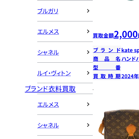
ブルガリ
エルメス
2,000
買取金額
ブランド
kate s
シャネル
商品名
ハンド
型番
ルイ・ヴィトン
買取時期
2024
ブランド衣料買取
エルメス
シャネル