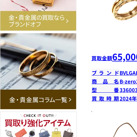
65,00
買取金額
ブランド
BVLGA
商品名
B-zer
型番
33600
買取時期
2024