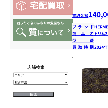
140,0
買取金額
ブランド
HERME
商品名
トリム3
型番
買取時期
2024
店舗検索