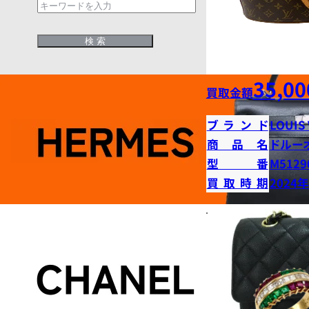
35,00
買取金額
ブランド
LOUIS
商品名
ドルー
型番
M5129
買取時期
2024