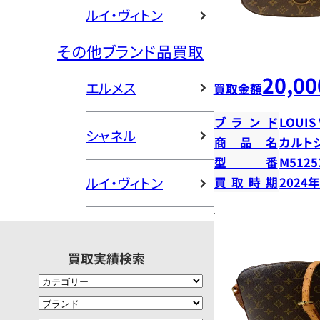
ルイ・ヴィトン
その他ブランド品買取
20,00
エルメス
買取金額
ブランド
LOUIS
シャネル
商品名
カルト
型番
M5125
ルイ・ヴィトン
買取時期
2024
買取実績検索