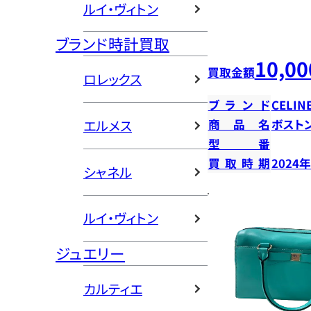
ルイ・ヴィトン
ブランド時計買取
10,00
買取金額
ロレックス
ブランド
CELIN
エルメス
商品名
ボスト
型番
買取時期
2024
シャネル
ルイ・ヴィトン
ジュエリー
カルティエ