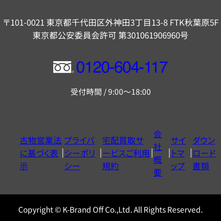
〒101-0021 東京都千代田区外神田3丁目13-8 FTK秋葉原5F
東京都公安委員会許可 第301061906960号
フ
リ
受付時間 / 9:00～18:00
ー
ダ
イ
会
古物営業法
プライバ
宅配買取サ
サイ
ダウン
ヤ
社
に基づく表
シーポリ
ービスご利用
トマ
ロード
ル
概
示
シー
規約
ップ
書類
0120604117
要
Copyright © K-Brand Off Co.,Ltd. All Rights Reserved.