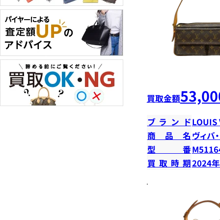
53,00
買取金額
ブランド
LOUIS
商品名
ヴィバ
型番
M5116
買取時期
2024