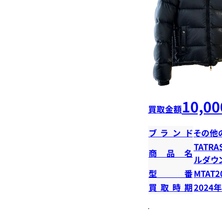
10,00
買取金額
ブランド
その他
TATR
商品名
ルダウ
型番
MTAT2
買取時期
2024