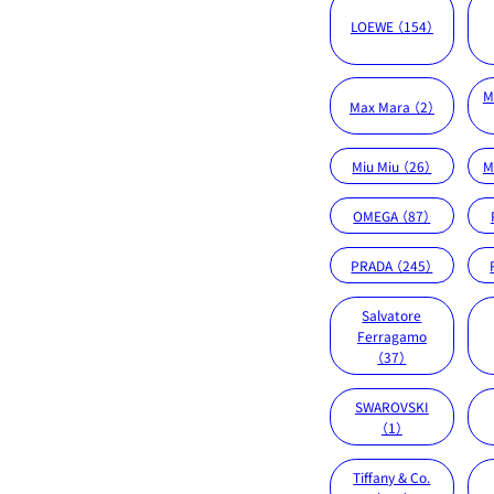
LOEWE （154）
M
Max Mara （2）
Miu Miu （26）
M
OMEGA （87）
PRADA （245）
Salvatore
Ferragamo
（37）
SWAROVSKI
（1）
Tiffany & Co.