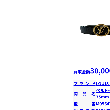
30,00
買取金額
ブランド
LOUIS
ベルト・
商品名
35mm
型番
M0564