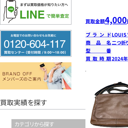
4,000
買取金額
フ
ブランド
LOUIS
リ
商品名
二つ折
型番
ー
買取時期
2024
ダ
イ
ヤ
ル
0120604117
買取実績を探す
カテゴリから探す