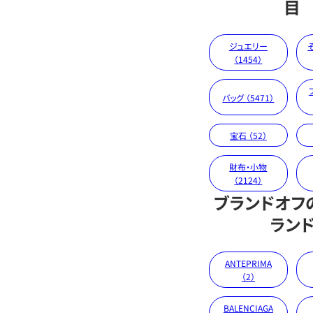
目
ジュエリー
（1454）
バッグ （5471）
宝石 （52）
財布・小物
（2124）
ブランドオフ
ラン
ANTEPRIMA
（2）
BALENCIAGA