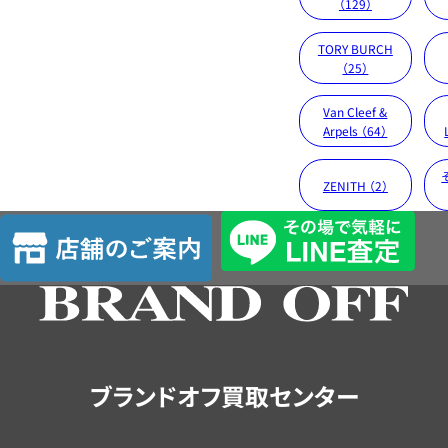
（129）
TORY BURCH
（25）
Van Cleef &
Arpels （64）
ZENITH （2）
店
舗
の
ご
案
内
ブランドオフ買取センター