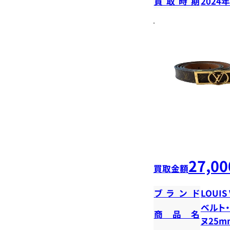
買取時期
2024
27,00
買取金額
ブランド
LOUIS
ベルト
商品名
ヌ25m