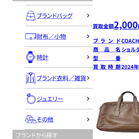
ブランドバッグ
2,000
買取金額
財布／小物
ブランド
COAC
商品名
ショル
時計
型番
買取時期
2024
ブランド衣料／雑貨
ジュエリー
その他
ブランドから探す