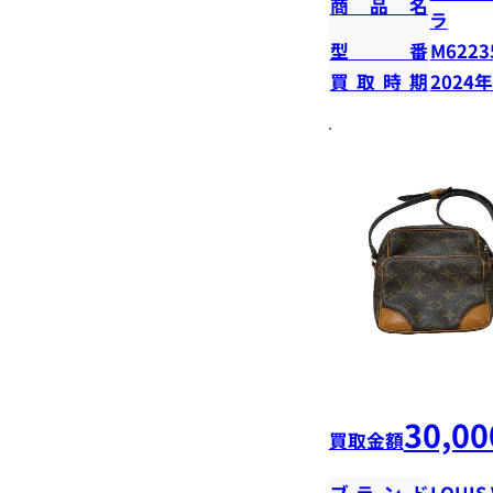
商品名
ラ
型番
M6223
買取時期
2024
30,00
買取金額
ブランド
LOUIS