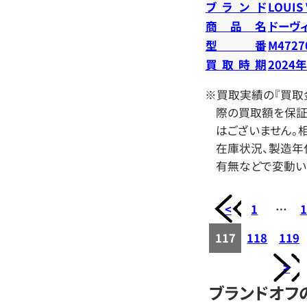
ブランド
LOUIS
商品名
ドーヴ
型番
M4727
買取時期
2024
※買取実績の『買取
際の買取額を保証
はございません。相
在庫状況、製造年
有無などで変動い
<
1
…
1
117
118
119
>
ブランドオフ