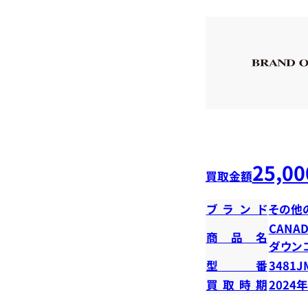
25,00
買取金額
ブランド
その他
CANAD
商品名
ダウン
型番
3481J
買取時期
2024