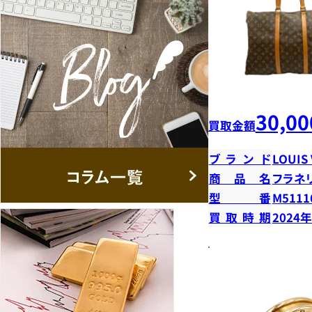
30,00
買取金額
ブランド
LOUIS
商品名
フラネリ
型番
M5111
買取時期
2024