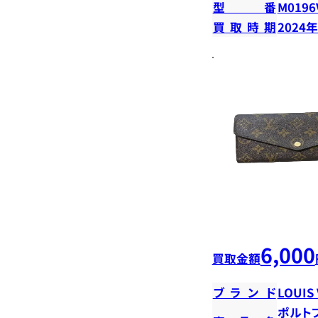
型番
M0196
買取時期
2024
6,000
買取金額
ブランド
LOUIS
ポルト