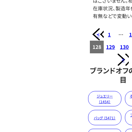
はございません。相
在庫状況、製造年
有無などで変動い
<
1
…
1
128
129
130
>
ブランドオフ
目
ジュエリー
（1454）
バッグ （5471）