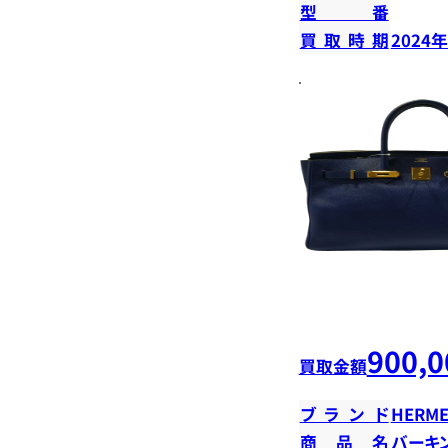
型番
買取時期
2024
900,0
買取金額
ブランド
HERME
商品名
バーキン