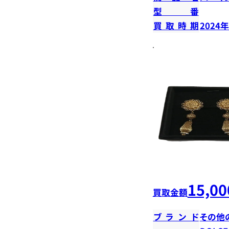
型番
買取時期
2024
15,00
買取金額
ブランド
その他