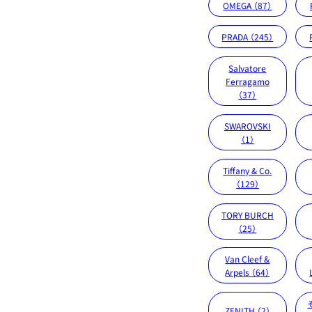
OMEGA （87）
PRADA （245）
Salvatore
Ferragamo
（37）
SWAROVSKI
（1）
Tiffany & Co.
（129）
TORY BURCH
（25）
Van Cleef &
Arpels （64）
ZENITH （2）