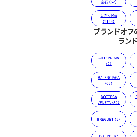
宝石 （52）
財布・小物
（2124）
ブランドオフ
ラン
ANTEPRIMA
（2）
BALENCIAGA
（63）
BOTTEGA
VENETA （80）
BREGUET （1）
BURBERRY