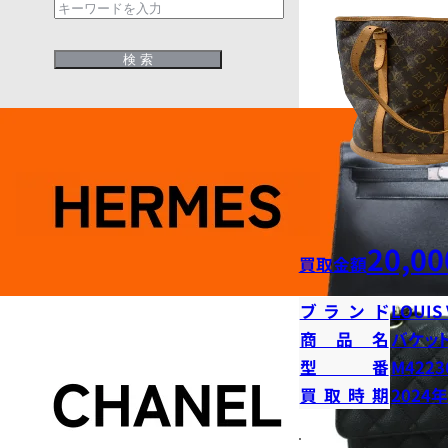
20,00
買取金額
ブランド
LOUIS
商品名
バケッ
型番
M4223
買取時期
2024