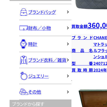
ブランドバッグ
360,0
買取金額
財布／小物
ブランド
CHANE
時計
マトラ
商品名
ルフラ
ンショ
ブランド衣料／雑貨
型番
24071
買取時期
2024
ジュエリー
その他
ブランドから探す