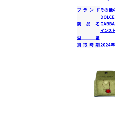
ブランド
その他
DOLC
商品名
GABB
インス
型番
買取時期
2024