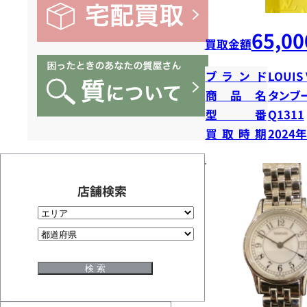
65,00
買取金額
ブランド
LOUIS
商品名
タンブ
型番
Q1311
買取時期
2024
店舗検索