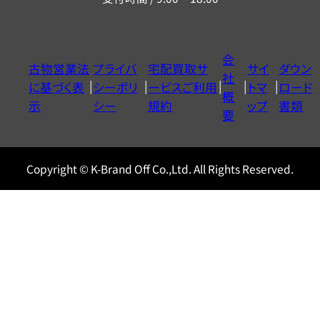
ー
ダ
イ
会
古物営業法
プライバ
宅配買取サ
サイ
ダウン
ヤ
社
に基づく表
シーポリ
ービスご利用
トマ
ロード
ル
概
示
シー
規約
ップ
書類
0120604117
要
Copyright © K-Brand Off Co.,Ltd. All Rights Reserved.