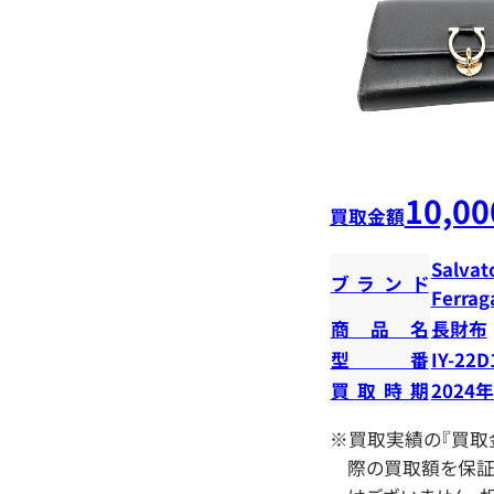
10,00
買取金額
Salvat
ブランド
Ferra
商品名
長財布
型番
IY-22D
買取時期
2024
※買取実績の『買取
際の買取額を保証