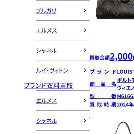
ブルガリ
エルメス
シャネル
2,000
買取金額
ルイ・ヴィトン
ブランド
LOUIS
ポルト
商品名
ブランド衣料買取
ヴィエ
型番
M6166
エルメス
買取時期
2024
シャネル