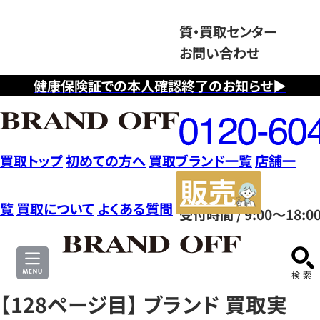
質・買取センター
お問い合わせ
健康保険証での本人確認終了のお知らせ▶
フ
リ
ー
ダ
買取トップ
初めての方へ
買取ブランド一覧
店舗一
イ
販
ヤ
売
覧
買取について
よくある質問
受付時間 / 9:00～18:0
ル
サ
0120604117
イ
ト
【128ページ目】 ブランド 買取実