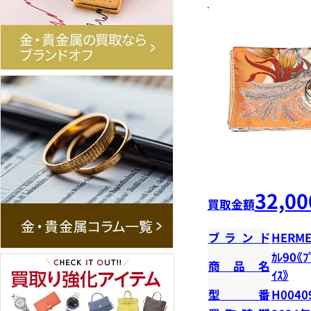
32,00
買取金額
ブランド
HERME
ｶﾚ90《ﾌ
商品名
ｲｽ》
型番
H0040