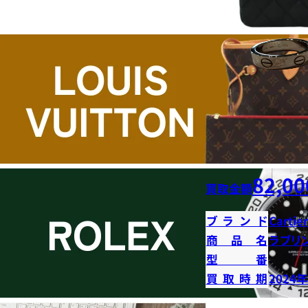
82,00
買取金額
ブランド
Cartier
商品名
ラブリ
型番
買取時期
2024