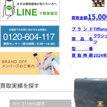
15,00
買取金額
フ
ブランド
Tiffany
リ
クラシ
商品名
ツ
ー
型番
ダ
買取時期
2024
イ
ヤ
ル
0120604117
買取実績を探す
カテゴリから探す