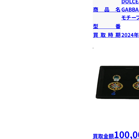
DOLC
商品名
GABB
モチー
型番
買取時期
2024
100,0
買取金額