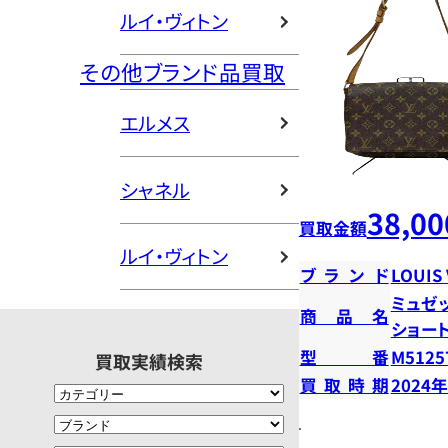
ルイ・ヴィトン
その他ブランド品買取
エルメス
シャネル
38,00
買取金額
ルイ・ヴィトン
ブランド
LOUIS
ミュゼ
商品名
ショー
型番
M5125
買取実績検索
買取時期
2024