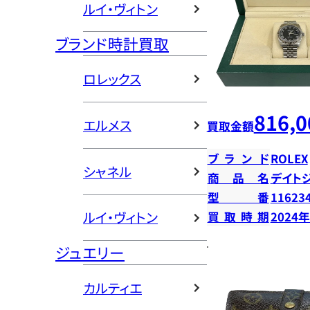
ルイ・ヴィトン
ブランド時計買取
ロレックス
816,0
エルメス
買取金額
ブランド
ROLEX
シャネル
商品名
デイト
型番
11623
ルイ・ヴィトン
買取時期
2024
ジュエリー
カルティエ