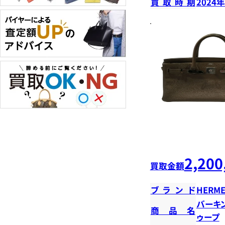
買取時期
2024
2,200
買取金額
ブランド
HERME
バーキ
商品名
ゥープ