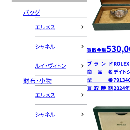
バッグ
エルメス
530,0
シャネル
買取金額
ブランド
ROLEX
ルイ・ヴィトン
商品名
デイト
財布・小物
型番
79134
買取時期
2024
エルメス
シャネル