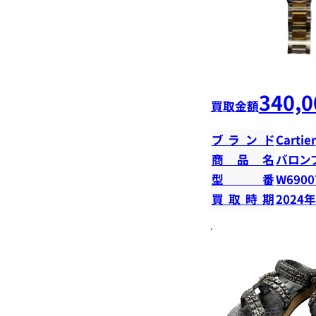
340,0
買取金額
ブランド
Cartier
商品名
バロン
型番
W6900
買取時期
2024