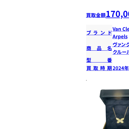
170,0
買取金額
Van Cl
ブランド
Arpels
ヴァン
商品名
クルー
型番
買取時期
2024