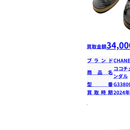
34,00
買取金額
ブランド
CHANE
ココチ
商品名
ンダル
型番
G3380
買取時期
2024