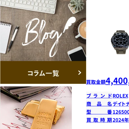
4,400
買取金額
ブランド
ROLEX
商品名
デイト
型番
12650
買取時期
2024