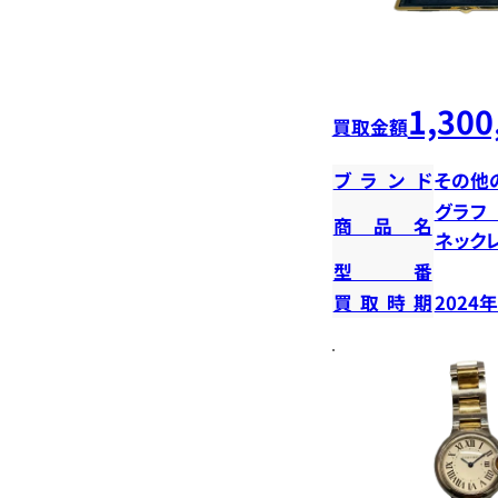
1,300
買取金額
ブランド
その他
グラフ
商品名
ネック
型番
買取時期
2024