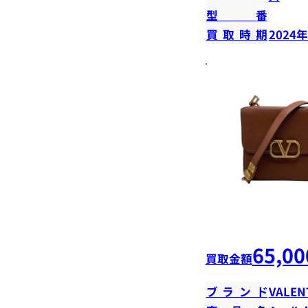
型番
買取時期
2024
65,00
買取金額
ブランド
VALEN