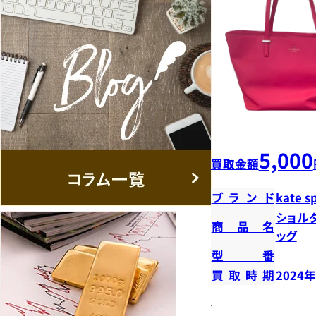
5,000
買取金額
ブランド
kate s
ショル
商品名
ッグ
型番
買取時期
2024