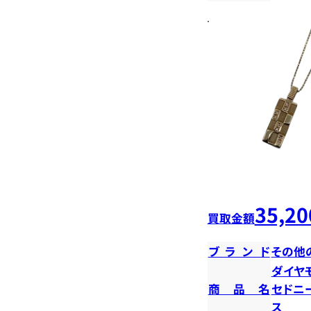
35,20
買取金額
ブランド
その他
ダイヤ
商品名
セドニ
ス