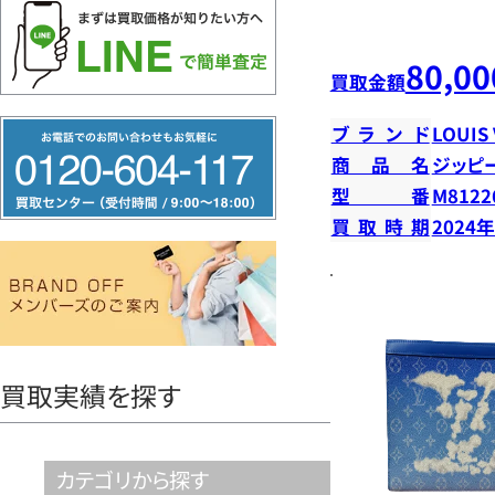
80,00
買取金額
フ
ブランド
LOUIS
リ
商品名
ジッピ
型番
M8122
ー
買取時期
2024
ダ
イ
ヤ
ル
0120604117
買取実績を探す
カテゴリから探す