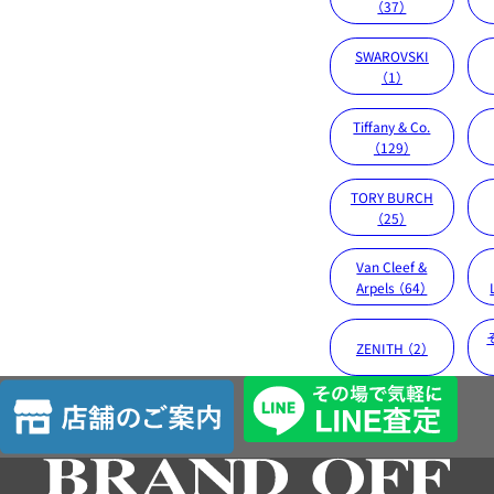
（37）
SWAROVSKI
（1）
Tiffany & Co.
（129）
TORY BURCH
（25）
Van Cleef &
Arpels （64）
ZENITH （2）
店
舗
の
ご