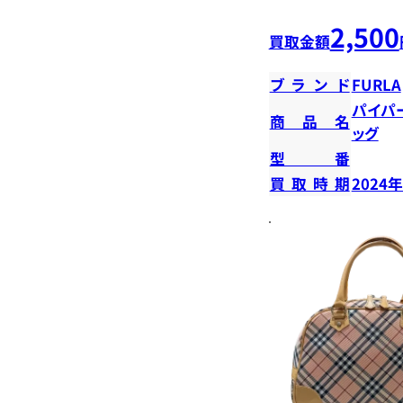
2,500
買取金額
ブランド
FURLA
パイパー
商品名
ッグ
型番
買取時期
2024