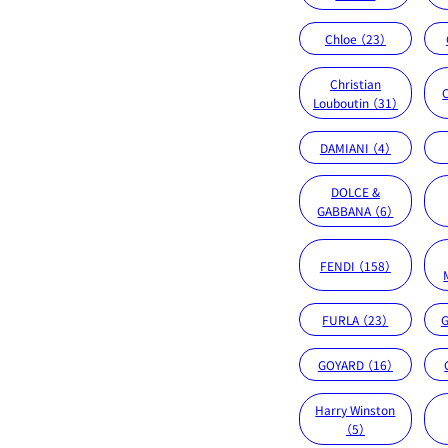
Chloe （23）
Christian
Louboutin （31）
DAMIANI （4）
DOLCE &
GABBANA （6）
FENDI （158）
FURLA （23）
G
GOYARD （16）
Harry Winston
（5）