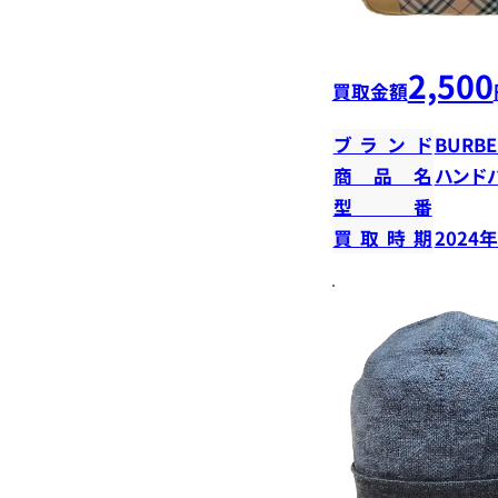
2,500
買取金額
ブランド
BURBE
商品名
ハンド
型番
買取時期
2024