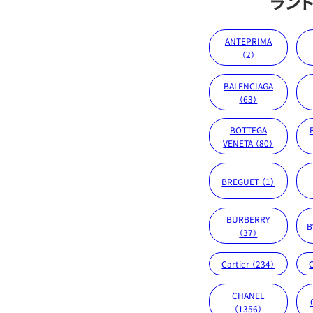
ラン
ANTEPRIMA
（2）
BALENCIAGA
（63）
BOTTEGA
VENETA （80）
BREGUET （1）
BURBERRY
B
（37）
Cartier （234）
CHANEL
（1356）