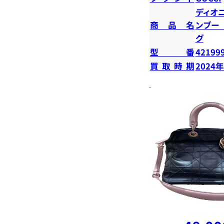
ディオ
商品名
ンブー
グ
型番
42199
買取時期
2024