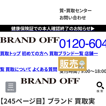
質・買取センター
お問い合わせ
健康保険証での本人確認終了のお知らせ▶
フ
リ
ー
ダ
買取トップ
初めての方へ
買取ブランド一覧
店舗一
イ
販
ヤ
売
覧
買取について
よくある質問
受付時間 / 9:00～18:0
ル
サ
0120604117
イ
ト
【245ページ目】 ブランド 買取実