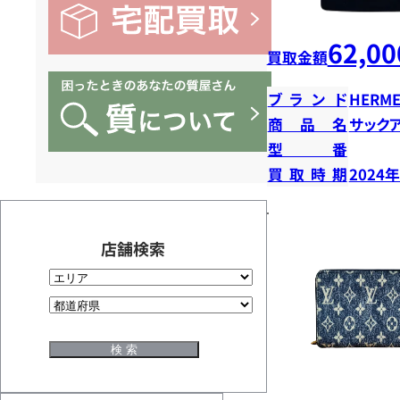
62,00
買取金額
ブランド
HERME
商品名
サック
型番
買取時期
2024
店舗検索