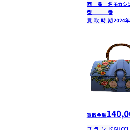
商品名
モカシ
型番
買取時期
2024
140,0
買取金額
ブランド
GUCCI