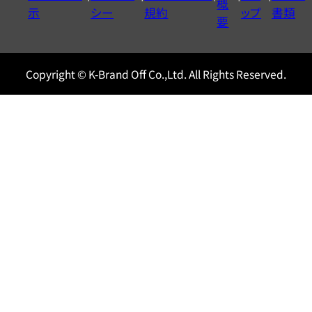
ル
概
示
シー
規約
ップ
書類
0120604117
要
Copyright © K-Brand Off Co.,Ltd. All Rights Reserved.