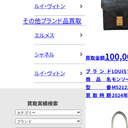
ルイ・ヴィトン
その他ブランド品買取
エルメス
シャネル
100,0
買取金額
ブランド
LOUIS
ルイ・ヴィトン
商品名
モンソ
型番
M5212
買取時期
2024
買取実績検索