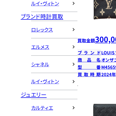
ルイ・ヴィトン
ブランド時計買取
ロレックス
300,0
買取金額
エルメス
ブランド
LOUIS
商品名
オンザ
シャネル
型番
M4565
買取時期
2024
ルイ・ヴィトン
ジュエリー
カルティエ