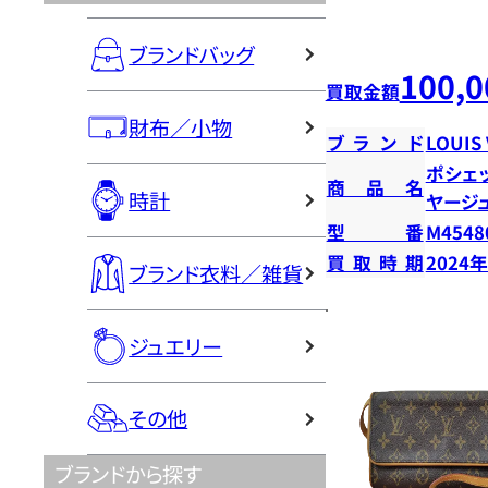
ブランドバッグ
100,0
買取金額
財布／小物
ブランド
LOUIS
ポシェ
商品名
時計
ヤージ
型番
M4548
買取時期
2024
ブランド衣料／雑貨
ジュエリー
その他
ブランドから探す