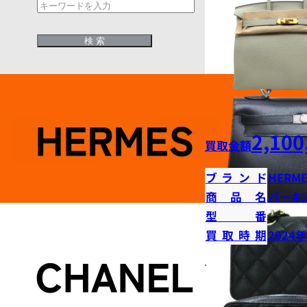
2,100
買取金額
ブランド
HERME
商品名
バーキン
型番
買取時期
2024