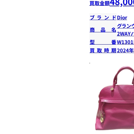
48,00
買取金額
ブランド
Dior
グラン
商品名
2WAY
型番
W1301
買取時期
2024