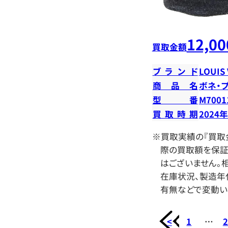
12,00
買取金額
ブランド
LOUIS
商品名
ボネ・
型番
M7001
買取時期
2024
※買取実績の『買取
際の買取額を保証
はございません。相
在庫状況、製造年
有無などで変動い
<
1
…
2