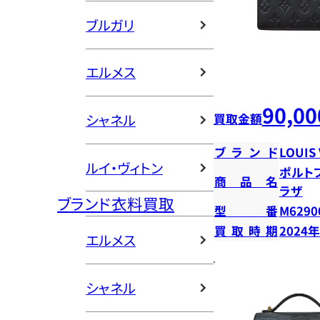
ブルガリ
エルメス
90,00
買取金額
シャネル
ブランド
LOUIS
ルイ・ヴィトン
ポルト
商品名
ラザ
ブランド衣料買取
型番
M6290
買取時期
2024
エルメス
シャネル