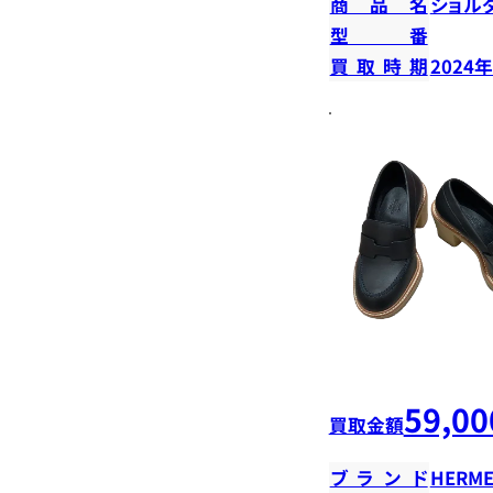
商品名
ショル
型番
買取時期
2024
59,00
買取金額
ブランド
HERME