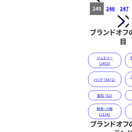
245
246
247
>
ブランドオフ
目
ジュエリー
（1453）
バッグ （5471）
宝石 （52）
財布・小物
（2124）
ブランドオフ