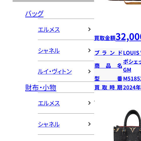
バッグ
エルメス
32,00
買取金額
シャネル
ブランド
LOUIS
ポシェ
商品名
GM
ルイ・ヴィトン
型番
M5185
財布・小物
買取時期
2024
エルメス
シャネル