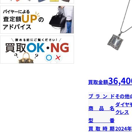
36,40
買取金額
ブランド
その他
ダイヤ
商品名
クレス
型番
買取時期
2024