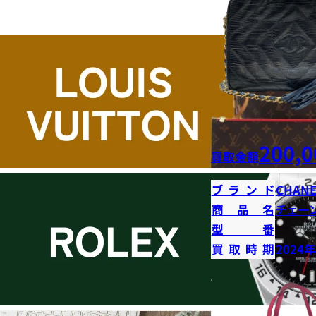
200,0
買取金額
ブランド
CHANE
商品名
チェー
型番
買取時期
2024