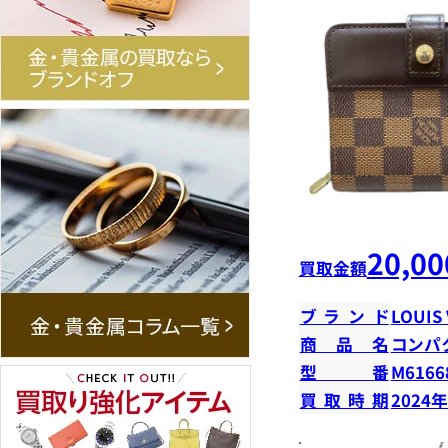
20,00
買取金額
ブランド
LOUIS
商品名
コンパ
型番
M6166
買取時期
2024