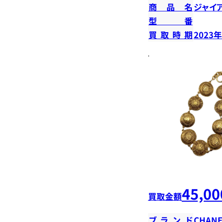
商品名
ジャイ
型番
買取時期
2023
45,00
買取金額
ブランド
CHANE