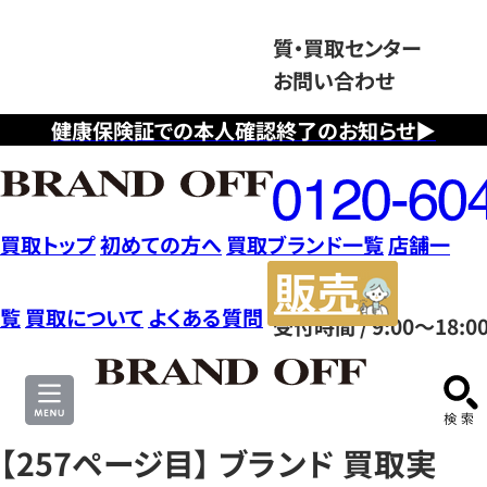
質・買取センター
お問い合わせ
健康保険証での本人確認終了のお知らせ▶
フ
リ
ー
ダ
買取トップ
初めての方へ
買取ブランド一覧
店舗一
イ
販
ヤ
売
覧
買取について
よくある質問
受付時間 / 9:00～18:0
ル
サ
0120604117
イ
ト
【257ページ目】 ブランド 買取実