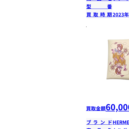
型番
買取時期
2023
60,00
買取金額
ブランド
HERME