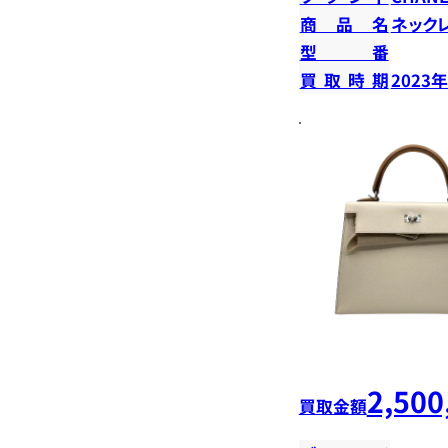
商品名
ネック
型番
買取時期
2023
2,500
買取金額