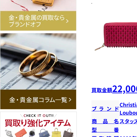
22,00
買取金額
Christ
ブランド
Loubou
商品名
スタッ
型番