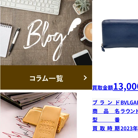
13,00
買取金額
ブランド
BVLGA
商品名
ラウン
型番
買取時期
2023