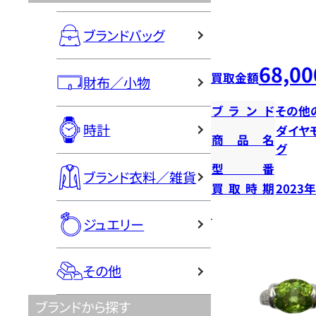
ブランドバッグ
68,00
買取金額
財布／小物
ブランド
その他
時計
ダイヤ
商品名
グ
型番
ブランド衣料／雑貨
買取時期
2023
ジュエリー
その他
ブランドから探す