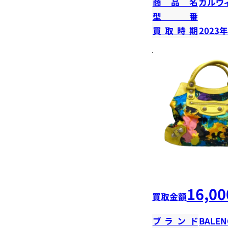
商品名
カルヴ
型番
買取時期
2023
16,00
買取金額
ブランド
BALEN