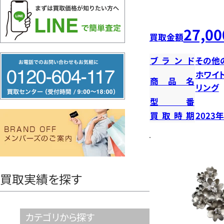
27,00
買取金額
フ
ブランド
その他
リ
ホワイ
商品名
リング
ー
型番
ダ
買取時期
2023
イ
ヤ
ル
0120604117
買取実績を探す
カテゴリから探す