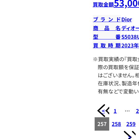
53,00
買取金額
ブランド
Dior
商品名
ディオ
型番
S5038
買取時期
2023
※買取実績の『買取
際の買取額を保証
はございません。相
在庫状況、製造年
有無などで変動い
<
1
…
2
257
258
259
>