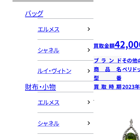
バッグ
エルメス
42,00
買取金額
シャネル
ブランド
その他
商品名
ペリド
ルイ・ヴィトン
型番
財布・小物
買取時期
2023
エルメス
シャネル