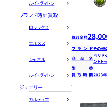
ルイ・ヴィトン
ブランド時計買取
ロレックス
28,00
買取金額
エルメス
ブランド
その他
ペリド
商品名
シャネル
ントト
型番
ルイ・ヴィトン
買取時期
2023
ジュエリー
カルティエ