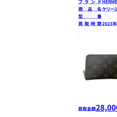
ブランド
HERME
商品名
ケリー2
型番
買取時期
2023
28,00
買取金額