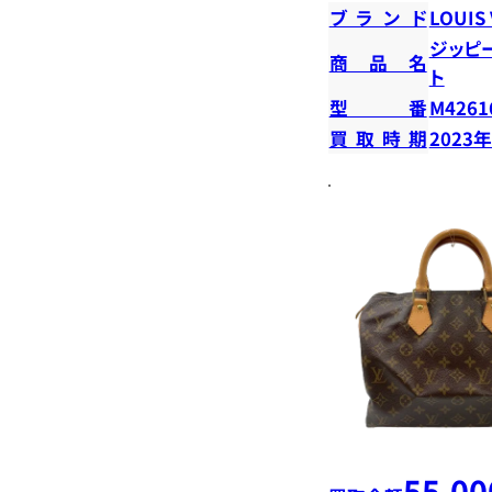
ブランド
LOUIS
ジッピ
商品名
ト
型番
M4261
買取時期
2023
55,00