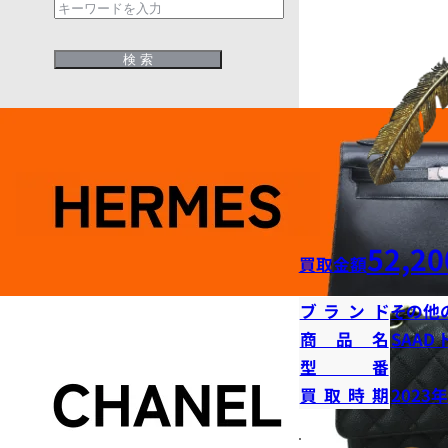
52,20
買取金額
ブランド
その他
商品名
SAAD
型番
買取時期
2023