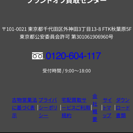
〒101-0021 東京都千代田区外神田3丁目13-8 FTK秋葉原5F
東京都公安委員会許可 第301061906960号
フ
リ
受付時間 / 9:00～18:00
ー
ダ
イ
会
古物営業法
プライバ
宅配買取サ
サイ
ダウン
ヤ
社
に基づく表
シーポリ
ービスご利用
トマ
ロード
ル
概
示
シー
規約
ップ
書類
0120604117
要