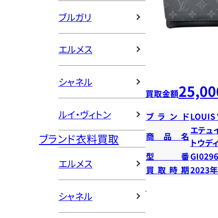
ブルガリ
エルメス
シャネル
25,00
買取金額
ルイ・ヴィトン
ブランド
LOUIS
エテュ
商品名
ブランド衣料買取
トウデ
型番
GI029
エルメス
買取時期
2023
シャネル