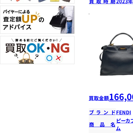
買取時期
2023
166,0
買取金額
ブランド
FENDI
ピーカ
商品名
ム