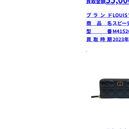
買取金額
ブランド
LOUIS
商品名
スピーデ
型番
M4152
買取時期
2023