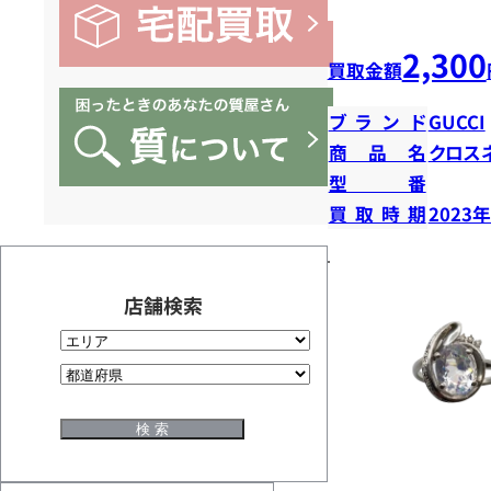
2,300
買取金額
ブランド
GUCCI
商品名
クロス
型番
買取時期
2023
店舗検索