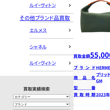
ルイ・ヴィトン
その他ブランド品買取
エルメス
シャネル
55,00
買取金額
ルイ・ヴィトン
ブランド
HERME
ブリッ
商品名
GM
型番
買取実績検索
買取時期
2023