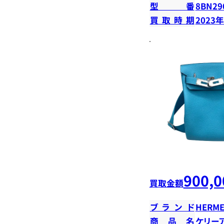
型番
8BN29
買取時期
2023
900,0
買取金額
ブランド
HERME
商品名
ケリー