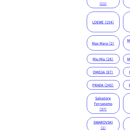
（11）
LOEWE （154）
M
Max Mara （2）
Miu Miu （26）
M
OMEGA （87）
PRADA （245）
Salvatore
Ferragamo
（37）
SWAROVSKI
（1）