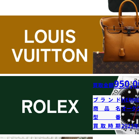
950,0
買取金額
ブランド
HERME
商品名
オータ
型番
買取時期
2023