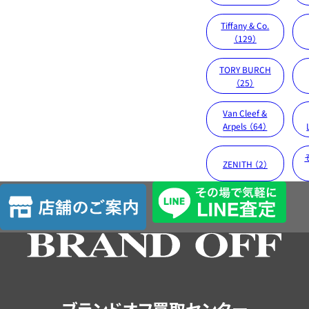
Tiffany & Co.
（129）
TORY BURCH
（25）
Van Cleef &
Arpels （64）
ZENITH （2）
店
舗
の
ご
案
内
ブランドオフ買取センター