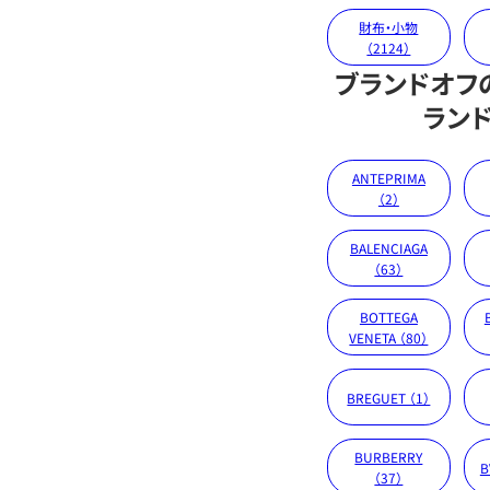
財布・小物
（2124）
ブランドオフ
ラン
ANTEPRIMA
（2）
BALENCIAGA
（63）
BOTTEGA
VENETA （80）
BREGUET （1）
BURBERRY
B
（37）