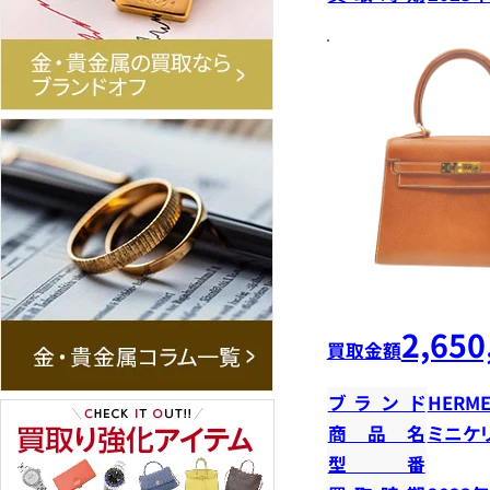
2,650
買取金額
ブランド
HERME
商品名
ミニケ
型番