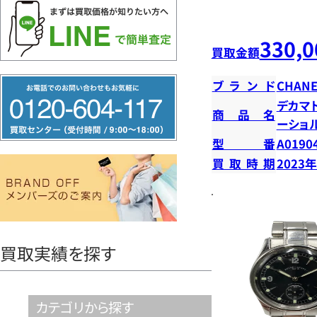
330,0
買取金額
フ
ブランド
CHANE
リ
デカマ
商品名
ーショ
ー
型番
A0190
ダ
買取時期
2023
イ
ヤ
ル
0120604117
買取実績を探す
カテゴリから探す