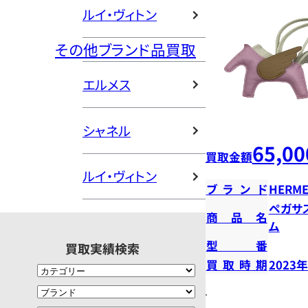
ルイ・ヴィトン
その他ブランド品買取
エルメス
シャネル
65,00
買取金額
ルイ・ヴィトン
ブランド
HERME
ペガサ
商品名
ム
型番
買取実績検索
買取時期
2023