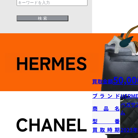
50,00
買取金額
ブランド
HERME
ペガサ
商品名
ム
型番
買取時期
2023