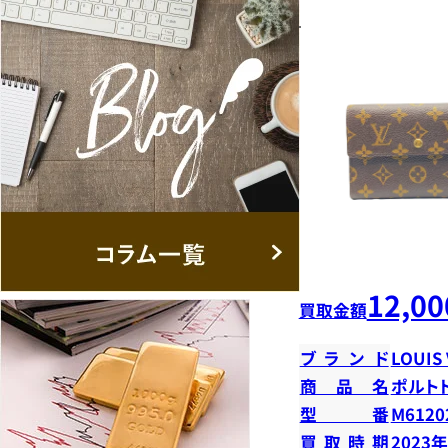
12,00
買取金額
ブランド
LOUIS
商品名
ポルト
型番
M6120
買取時期
2023