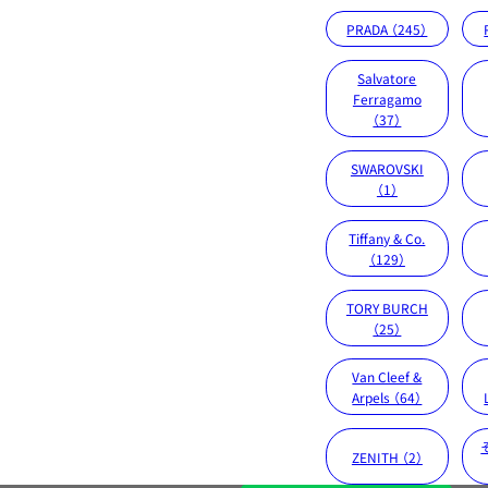
PRADA （245）
Salvatore
Ferragamo
（37）
SWAROVSKI
（1）
Tiffany & Co.
（129）
TORY BURCH
（25）
Van Cleef &
Arpels （64）
ZENITH （2）