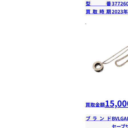
型番
37726
買取時期
2023
15,00
買取金額
ブランド
BVLGA
セーブ