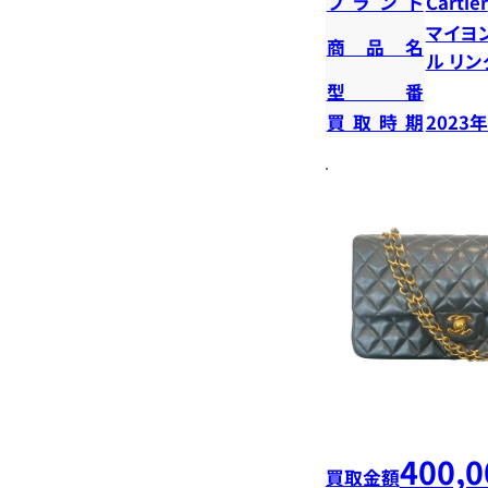
ブランド
Cartier
マイヨ
商品名
ル リン
型番
買取時期
2023
400,0
買取金額