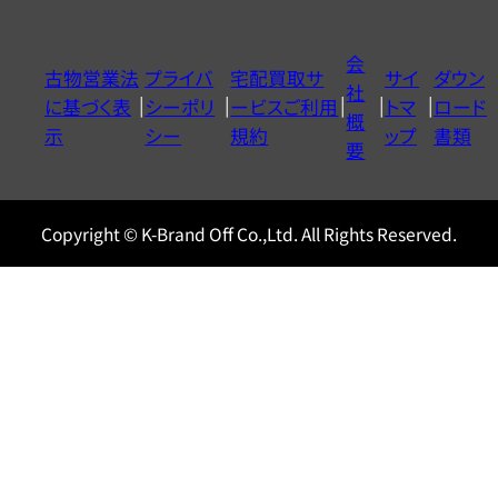
ダ
イ
会
古物営業法
プライバ
宅配買取サ
サイ
ダウン
ヤ
社
に基づく表
シーポリ
ービスご利用
トマ
ロード
ル
概
示
シー
規約
ップ
書類
0120604117
要
Copyright © K-Brand Off Co.,Ltd. All Rights Reserved.