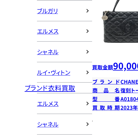
ブルガリ
エルメス
シャネル
90,00
買取金額
ルイ・ヴィトン
ブランド
CHANE
ブランド衣料買取
商品名
復刻ト
型番
A0180
エルメス
買取時期
2023
シャネル