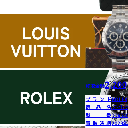
2,200
買取金額
ブランド
ROLEX
商品名
デイト
型番
11652
買取時期
2023