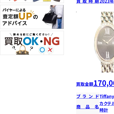
買取時期
2023
170,0
買取金額
ブランド
Tiffany
カクテ
商品名
時計