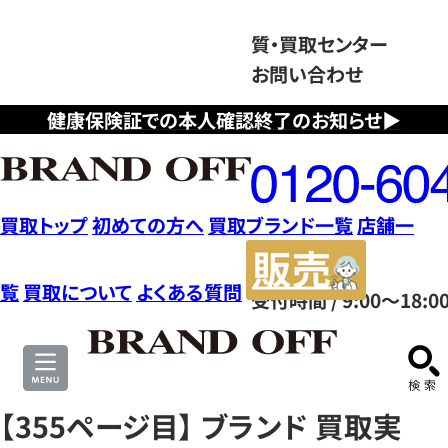
質・買取センター
お問い合わせ
健康保険証での本人確認終了のお知らせ▶
フ
リ
ー
ダ
買取トップ
初めての方へ
買取ブランド一覧
店舗一
イ
販
ヤ
売
覧
買取について
よくある質問
受付時間 / 9:00～18:0
ル
サ
0120604117
イ
ト
【355ページ目】 ブランド 買取実