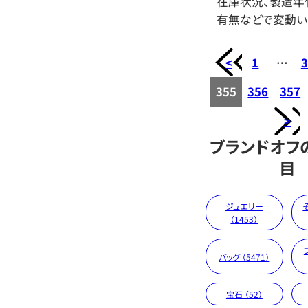
在庫状況、製造年
有無などで変動い
<
1
…
3
355
356
357
>
ブランドオフ
目
ジュエリー
（1453）
バッグ （5471）
宝石 （52）