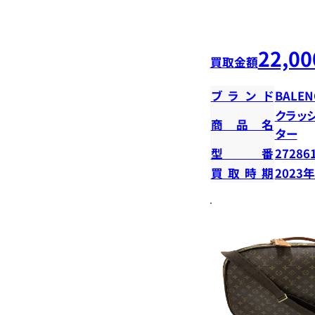
22,00
買取金額
ブランド
BALEN
クラッ
商品名
ター
型番
27286
買取時期
2023