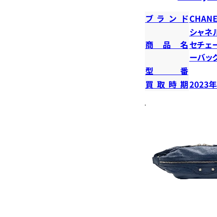
ブランド
CHANE
シャネ
商品名
セチェ
ーバッ
型番
買取時期
2023