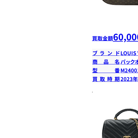
60,00
買取金額
ブランド
LOUIS
商品名
パック
型番
M2400
買取時期
2023