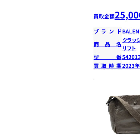
25,00
買取金額
ブランド
BALEN
クラッ
商品名
リフト
型番
54201
買取時期
2023