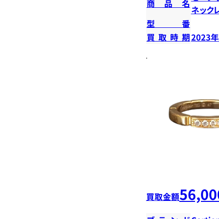
商品名
ネック
型番
買取時期
2023
56,00
買取金額