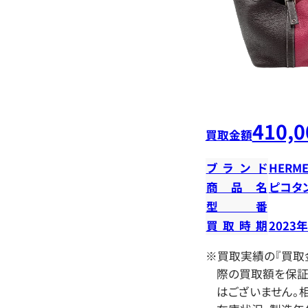
410,0
買取金額
ブランド
HERME
商品名
ピコタ
型番
買取時期
2023
※買取実績の『買取
際の買取額を保証
はございません。相