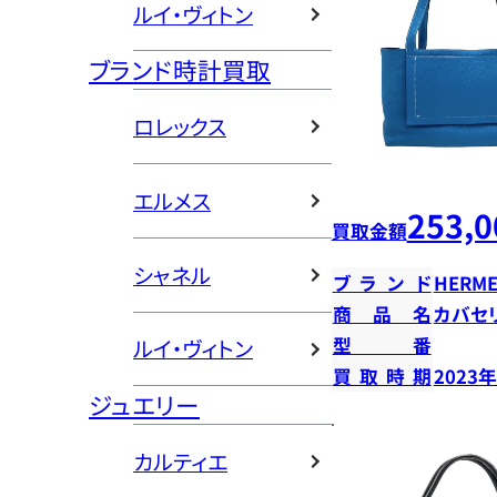
ルイ・ヴィトン
ブランド時計買取
ロレックス
エルメス
253,0
買取金額
シャネル
ブランド
HERME
商品名
カバセ
型番
ルイ・ヴィトン
買取時期
2023
ジュエリー
カルティエ