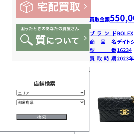
550,0
買取金額
ブランド
ROLEX
商品名
デイトジ
型番
16234
買取時期
2023
店舗検索