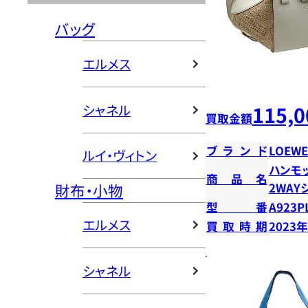
バッグ
エルメス
115,0
シャネル
買取金額
ブランド
LOEWE
ルイ・ヴィトン
ハンモ
商品名
財布・小物
2WAY
型番
A923P
エルメス
買取時期
2023
シャネル