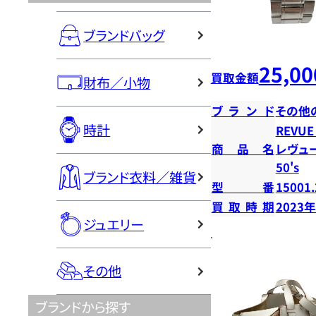
ブランドバッグ
25,00
買取金額
財布／小物
ブランド
その他
時計
REVUE
商品名
レヴュ
50's
ブランド衣料／雑貨
型番
15001.
買取時期
2023
ジュエリー
その他
ブランドから探す