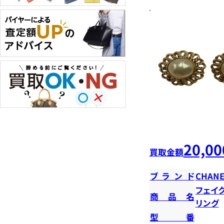
20,00
買取金額
ブランド
CHANE
フェイ
商品名
リング
型番