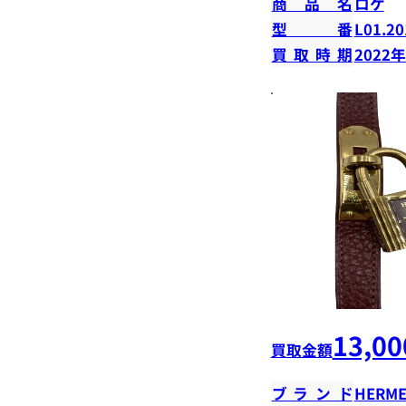
商品名
ロケ
型番
L01.20
買取時期
2022
13,00
買取金額
ブランド
HERME