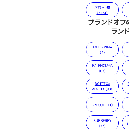
財布・小物
（2124）
ブランドオフ
ラン
ANTEPRIMA
（2）
BALENCIAGA
（63）
BOTTEGA
VENETA （80）
BREGUET （1）
BURBERRY
B
（37）