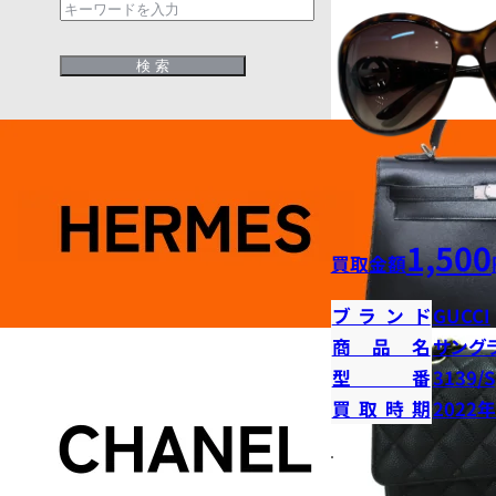
1,500
買取金額
ブランド
GUCCI
商品名
サング
型番
3139/S
買取時期
2022