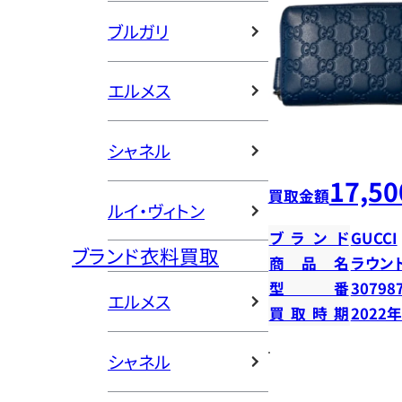
ブルガリ
エルメス
シャネル
17,50
買取金額
ルイ・ヴィトン
ブランド
GUCCI
ブランド衣料買取
商品名
ラウン
型番
30798
エルメス
買取時期
2022
シャネル