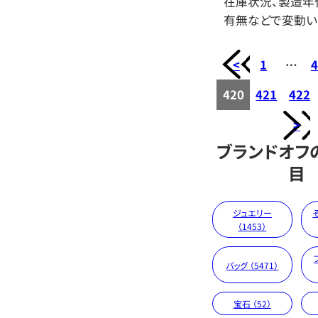
在庫状況、製造年
有無などで変動い
<
1
…
4
420
421
422
>
ブランドオフ
目
ジュエリー
（1453）
バッグ （5471）
宝石 （52）