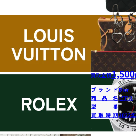
1,500
買取金額
ブランド
Dior
商品名
ピアス
型番
買取時期
2022