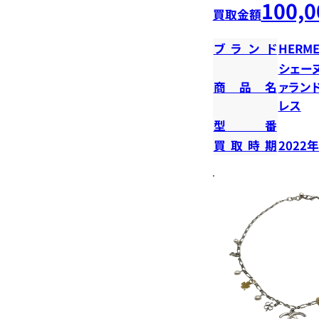
100,0
買取金額
ブランド
HERME
シェー
商品名
ァラン
レス
型番
買取時期
2022