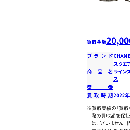
20,00
買取金額
ブランド
CHANE
スクエ
商品名
ライン
ス
型番
買取時期
2022
※買取実績の『買取
際の買取額を保証
はございません。相