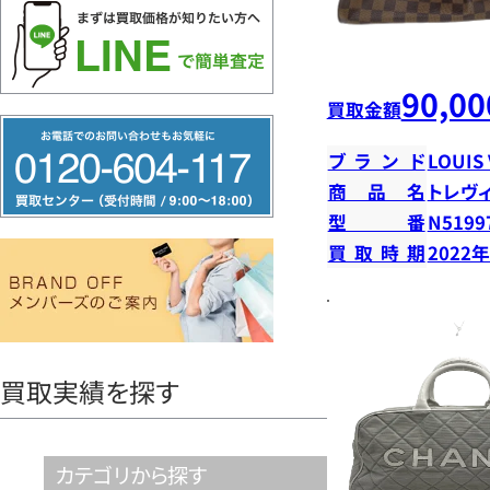
90,00
買取金額
フ
ブランド
LOUIS
リ
商品名
トレヴィ
ー
型番
N5199
ダ
買取時期
2022
イ
ヤ
ル
0120604117
買取実績を探す
カテゴリから探す