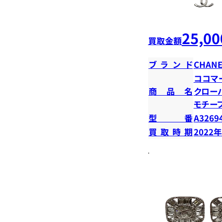
25,00
買取金額
ブランド
CHANE
ココマー
商品名
クロー
モチー
型番
A3269
買取時期
2022