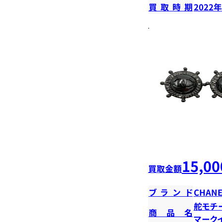
買取時期
2022
15,00
買取金額
ブランド
CHANE
舵モチ
商品名
マーク