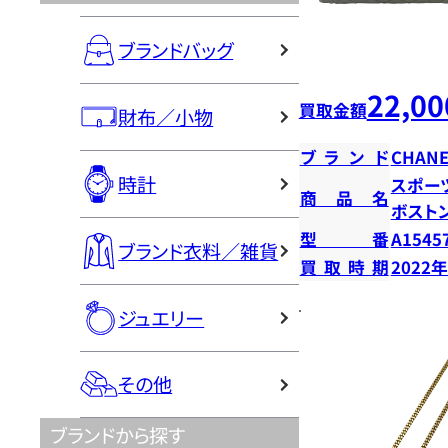
ブランドバッグ
22,00
買取金額
財布／小物
ブランド
CHANE
時計
スポー
商品名
ボスト
型番
A1545
ブランド衣料／雑貨
買取時期
2022
ジュエリー
その他
ブランドから探す