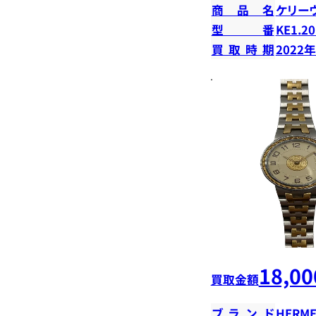
商品名
ケリー
型番
KE1.20
買取時期
2022
18,00
買取金額
ブランド
HERME