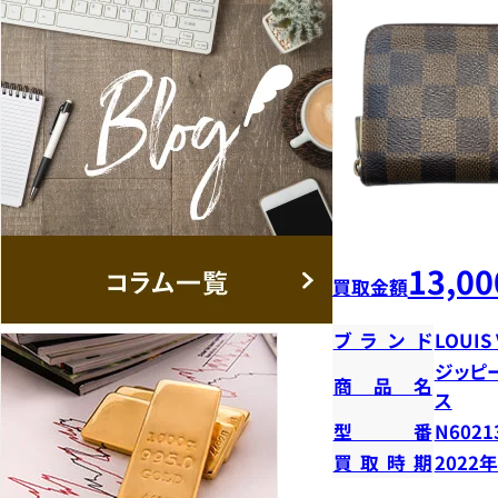
13,00
買取金額
ブランド
LOUIS
ジッピ
商品名
ス
型番
N6021
買取時期
2022