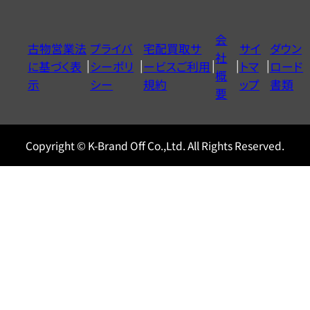
ダ
イ
会
古物営業法
プライバ
宅配買取サ
サイ
ダウン
ヤ
社
に基づく表
シーポリ
ービスご利用
トマ
ロード
ル
概
示
シー
規約
ップ
書類
0120604117
要
Copyright © K-Brand Off Co.,Ltd. All Rights Reserved.