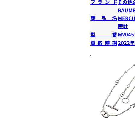
ブランド
その他
BAUME
商品名
MERCI
時計
型番
MV045
買取時期
2022