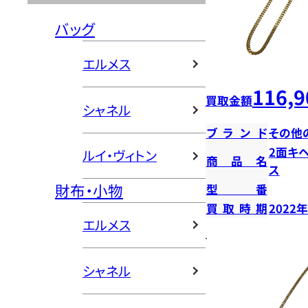
バッグ
エルメス
116,9
買取金額
シャネル
ブランド
その他
2面キ
ルイ・ヴィトン
商品名
ス
財布・小物
型番
買取時期
2022
エルメス
シャネル