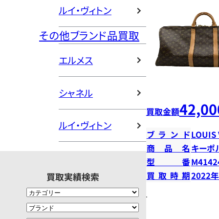
ルイ・ヴィトン
その他ブランド品買取
エルメス
シャネル
42,00
買取金額
ルイ・ヴィトン
ブランド
LOUIS
商品名
キーポル
型番
M4142
買取時期
2022
買取実績検索