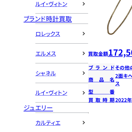
ルイ・ヴィトン
ブランド時計買取
ロレックス
172,5
エルメス
買取金額
ブランド
その他
シャネル
2面キ
商品名
ス
型番
ルイ・ヴィトン
買取時期
2022
ジュエリー
カルティエ