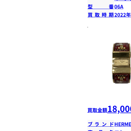
型番
06A
買取時期
2022
18,00
買取金額
ブランド
HERME