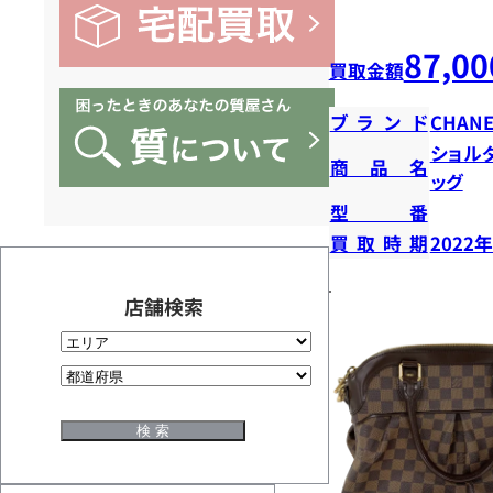
87,00
買取金額
ブランド
CHANE
ショル
商品名
ッグ
型番
買取時期
2022
店舗検索