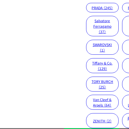
PRADA （245）
Salvatore
Ferragamo
（37）
SWAROVSKI
（1）
Tiffany & Co.
（129）
TORY BURCH
（25）
Van Cleef &
Arpels （64）
ZENITH （2）