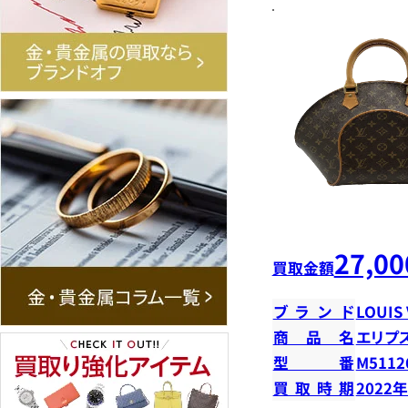
27,00
買取金額
ブランド
LOUIS
商品名
エリプ
型番
M5112
買取時期
2022