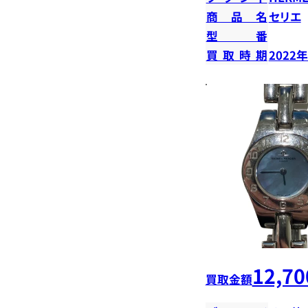
商品名
セリエ
型番
買取時期
2022
12,70
買取金額