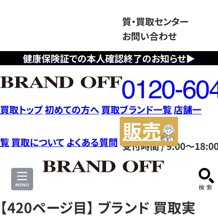
質・買取センター
お問い合わせ
健康保険証での本人確認終了のお知らせ▶
フ
リ
ー
ダ
買取トップ
初めての方へ
買取ブランド一覧
店舗一
イ
販
ヤ
売
覧
買取について
よくある質問
受付時間 / 9:00～18:0
ル
サ
0120604117
イ
ト
【420ページ目】 ブランド 買取実