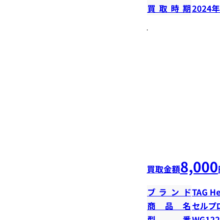
買取時期
2024
8,000
買取金額
ブランド
TAG H
商品名
セルプ
型番
WG122