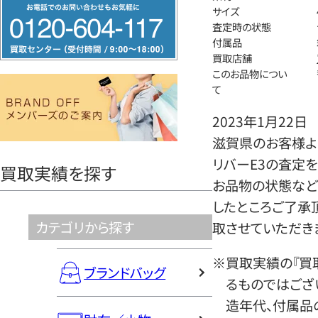
フ
サイズ
リ
査定時の状態
付属品
ー
買取店舗
ダ
このお品物につい
イ
て
ヤ
2023年1月22日
ル
滋賀県のお客様より
0120604117
リバーE3の査定
買取実績を探す
お品物の状態など
したところご了承
カテゴリから探す
取させていただき
※買取実績の『買
ブランドバッグ
るものではござ
造年代、付属品