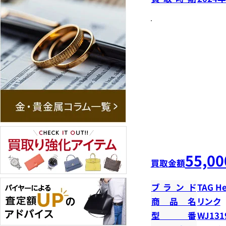
55,00
買取金額
ブランド
TAG H
商品名
リンク
型番
WJ131