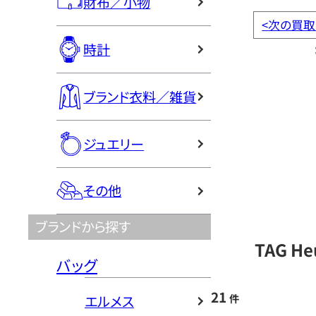
財布／小物
<
次の買取
時計
ブランド衣料／雑貨
ジュエリー
その他
ブランドから探す
TAG H
バッグ
21
件
エルメス