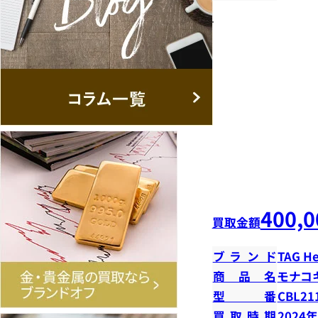
400,0
買取金額
ブランド
TAG H
商品名
モナコ
型番
CBL21
買取時期
2024