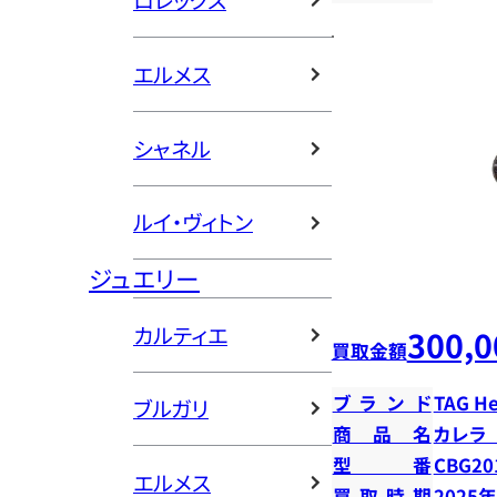
ロレックス
エルメス
シャネル
ルイ・ヴィトン
ジュエリー
カルティエ
300,0
買取金額
ブランド
TAG H
ブルガリ
商品名
カレラ
型番
CBG20
エルメス
買取時期
2025