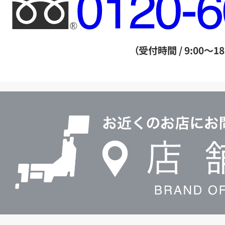
フ
リ
ー
ダ
（受付時間 / 9:00～18
イ
ヤ
ル
店
0120604117
舗
検
索