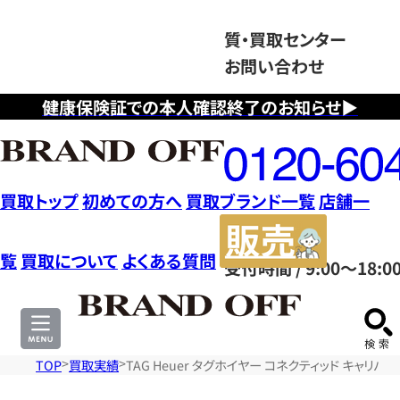
質・買取センター
お問い合わせ
健康保険証での本人確認終了のお知らせ▶
フ
リ
ー
ダ
買取トップ
初めての方へ
買取ブランド一覧
店舗一
イ
販
ヤ
売
覧
買取について
よくある質問
受付時間 / 9:00～18:0
ル
サ
0120604117
イ
ト
TOP
買取実績
TAG Heuer タグホイヤー コネクティッド キャリバー