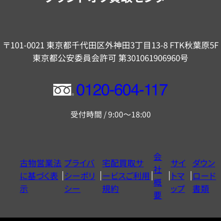
〒101-0021 東京都千代田区外神田3丁目13-8 FTK秋葉原5F
東京都公安委員会許可 第301061906960号
フ
リ
受付時間 / 9:00～18:00
ー
ダ
イ
会
古物営業法
プライバ
宅配買取サ
サイ
ダウン
ヤ
社
に基づく表
シーポリ
ービスご利用
トマ
ロード
ル
概
示
シー
規約
ップ
書類
0120604117
要