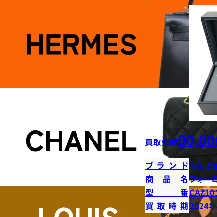
90,00
買取金額
ブランド
TAG H
商品名
フォー
型番
CAZ10
買取時期
2024