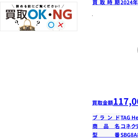
買取時期
2024
117,0
買取金額
ブランド
TAG H
商品名
コネク
型番
SBG8A