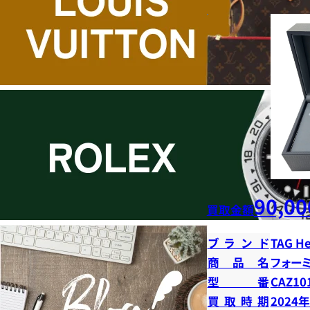
90,00
買取金額
ブランド
TAG H
商品名
フォー
型番
CAZ10
買取時期
2024