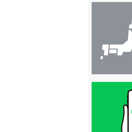
店
舗
検
索
買
取
価
格
は
LINE