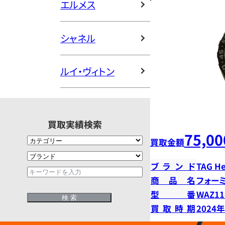
エルメス
シャネル
ルイ・ヴィトン
買取実績検索
75,00
買取金額
ブランド
TAG H
商品名
フォー
型番
WAZ11
買取時期
2024