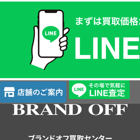
買
取
価
格
は
LINE
簡
単
査
店
定
舗
の
ご
案
内
ブランドオフ買取センター