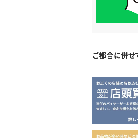
簡
単
査
定
ご都合に併せ