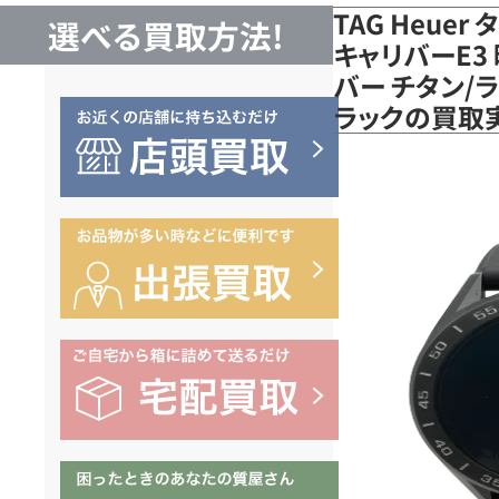
TAG Heue
選べる買取方法!
キャリバーE3
バー チタン/ラバ
ラックの買取