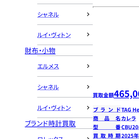
シャネル
ルイ・ヴィトン
財布・小物
エルメス
シャネル
465,0
買取金額
ルイ・ヴィトン
ブランド
TAG H
商品名
カレラ
ブランド時計買取
型番
CBU20
買取時期
2025