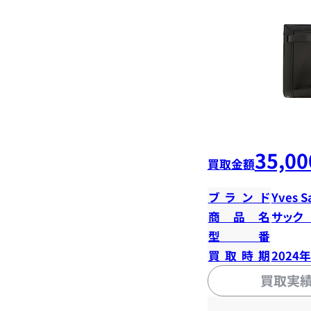
35,00
買取金額
ブランド
Yves S
商品名
サック
型番
買取時期
2024
買取実