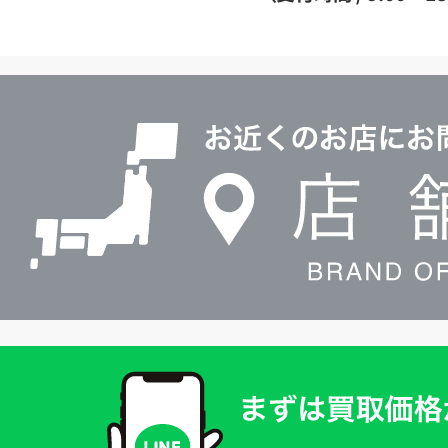
イ
ヤ
ル
店
0120604117
舗
検
索
買
取
価