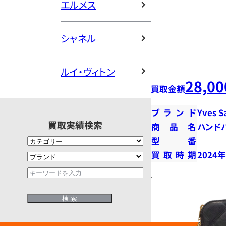
エルメス
シャネル
ルイ・ヴィトン
28,00
買取金額
ブランド
Yves S
買取実績検索
商品名
ハンド
型番
買取時期
2024