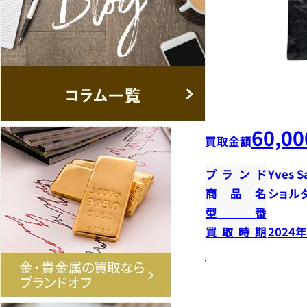
60,00
買取金額
ブランド
Yves S
商品名
ショル
型番
買取時期
2024