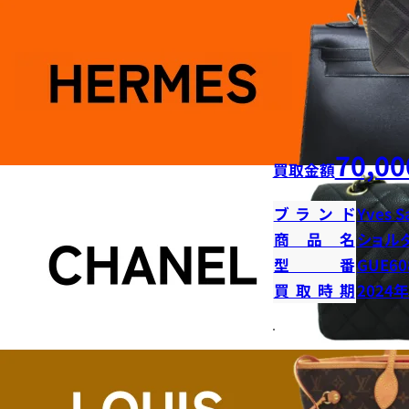
70,00
買取金額
ブランド
Yves S
商品名
ショル
型番
GUE60
買取時期
2024