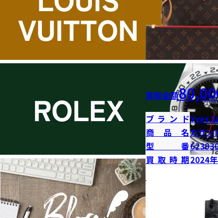
80,00
買取金額
ブランド
Yves S
商品名
カサン
型番
62393
買取時期
2024