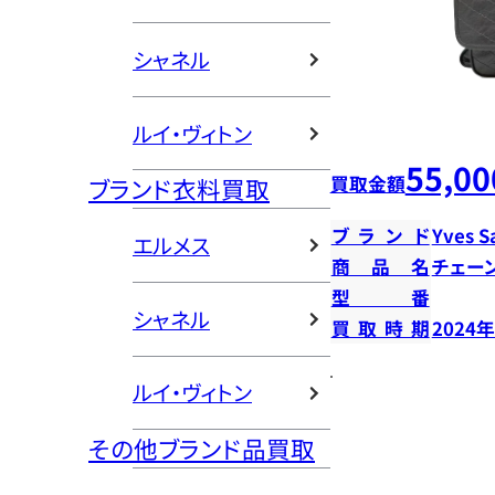
シャネル
ルイ・ヴィトン
55,00
買取金額
ブランド衣料買取
ブランド
Yves S
エルメス
商品名
チェー
型番
シャネル
買取時期
2024
ルイ・ヴィトン
その他ブランド品買取