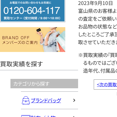
フ
2023年9月10日
リ
富山県のお客様よ
ー
の査定をご依頼い
ダ
お品物の状態など
イ
したところご了承
ヤ
取させていただき
ル
※買取実績の『買
0120604117
るものではござ
買取実績を探す
造年代、付属品
カテゴリから探す
<
次の買取
ブランドバッグ