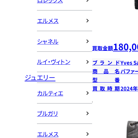
ロレックス
エルメス
シャネル
180,0
買取金額
ルイ・ヴィトン
ブランド
Yves S
商品名
パファ
ジュエリー
型番
買取時期
2024
カルティエ
ブルガリ
エルメス