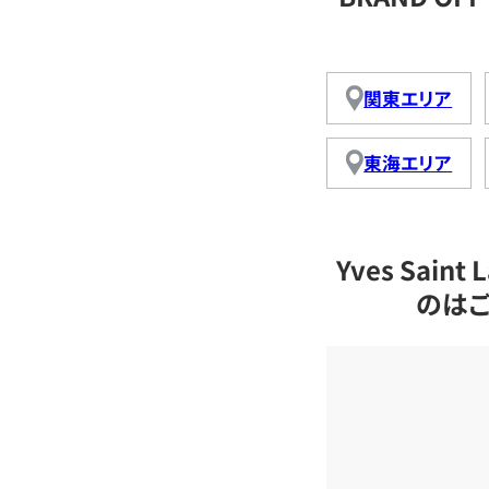
関東エリア
東海エリア
Yves Sai
のは