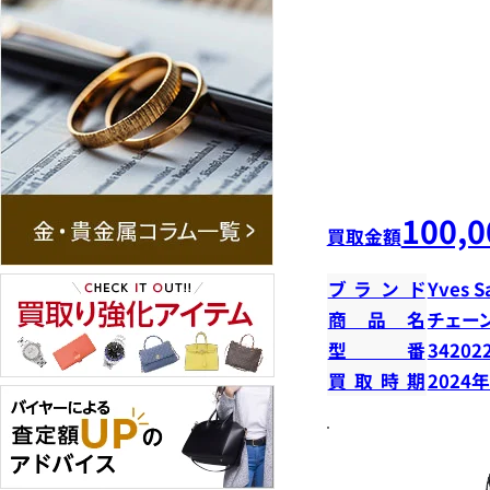
100,0
買取金額
ブランド
Yves S
商品名
チェー
型番
34202
買取時期
2024