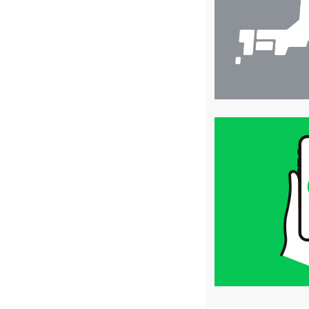
索
買
取
価
格
は
LINE
簡
単
査