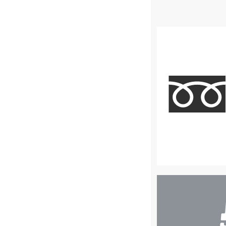
店
舗
検