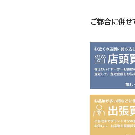
定
ご都合に併せ