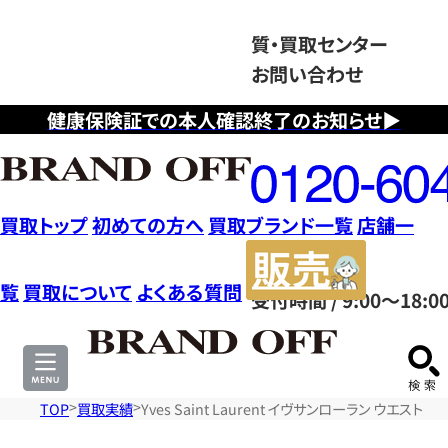
質・買取センター
お問い合わせ
健康保険証での本人確認終了のお知らせ▶
フ
リ
ー
ダ
買取トップ
初めての方へ
買取ブランド一覧
店舗一
イ
販
ヤ
売
覧
買取について
よくある質問
受付時間 / 9:00～18:0
ル
サ
0120604117
イ
ト
TOP
買取実績
Yves Saint Laurent イヴサンローラン ウエス