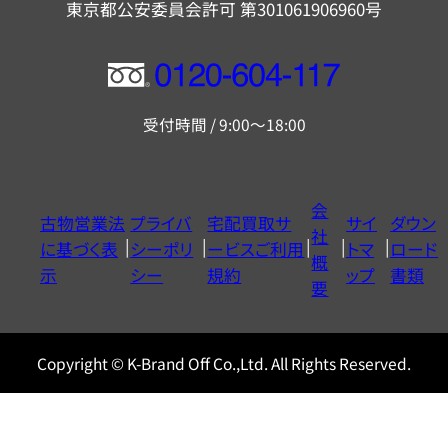
東京都公安委員会許可 第301061906960号
フ
リ
受付時間 / 9:00～18:00
ー
ダ
イ
会
古物営業法
プライバ
宅配買取サ
サイ
ダウン
ヤ
社
に基づく表
シーポリ
ービスご利用
トマ
ロード
ル
概
示
シー
規約
ップ
書類
0120604117
要
Copyright © K-Brand Off Co.,Ltd. All Rights Reserved.