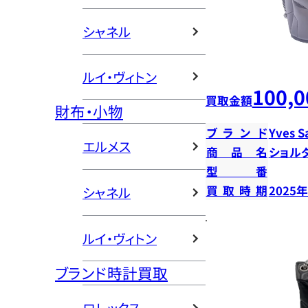
シャネル
ルイ・ヴィトン
100,0
買取金額
財布・小物
ブランド
Yves S
エルメス
商品名
ショル
型番
買取時期
2025
シャネル
ルイ・ヴィトン
ブランド時計買取