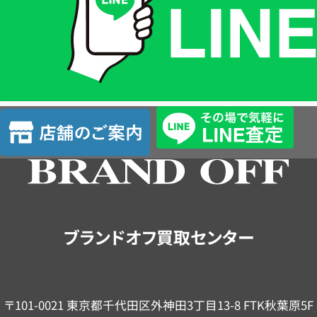
格
は
LINE
簡
単
査
店
定
舗
の
ご
案
内
ブランドオフ買取センター
〒101-0021 東京都千代田区外神田3丁目13-8 FTK秋葉原5F