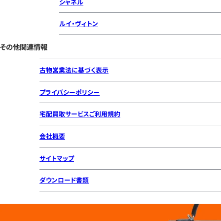
シャネル
ルイ・ヴィトン
その他関連情報
古物営業法に基づく表示
プライバシーポリシー
宅配買取サービスご利用規約
会社概要
サイトマップ
ダウンロード書類