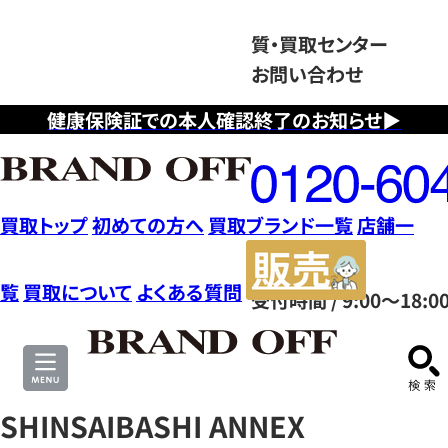
質・買取センター
お問い合わせ
健康保険証での本人確認終了のお知らせ▶
フ
リ
ー
ダ
買取トップ
初めての方へ
買取ブランド一覧
店舗一
イ
販
ヤ
売
覧
買取について
よくある質問
受付時間 / 9:00～18:0
ル
サ
0120604117
イ
ト
SHINSAIBASHI ANNEX