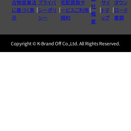
古物営業法
プライバ
宅配買取サ
サイ
ダウン
ヤ
社
に基づく表
シーポリ
ービスご利用
トマ
ロード
ル
概
示
シー
規約
ップ
書類
0120604117
要
Copyright © K-Brand Off Co.,Ltd. All Rights Reserved.