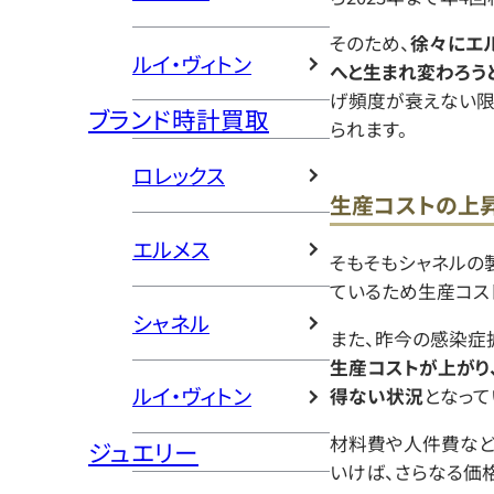
そのため、
徐々にエ
ルイ・ヴィトン
へと生まれ変わろう
げ頻度が衰えない限
ブランド時計買取
られます。
ロレックス
生産コストの上
エルメス
そもそもシャネルの
ているため生産コス
シャネル
また、昨今の感染症
生産コストが上がり
ルイ・ヴィトン
得ない状況
となって
材料費や人件費など
ジュエリー
いけば、さらなる価