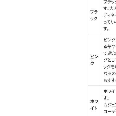
ブラッ
す。大
ブラ
ディネ
ック
ってい
す。
ピンク
る華や
て選ぶ
ピン
グとし
ク
ッグを
なるの
おすす
ホワイ
す。
ホワ
カジュ
イト
コーデ