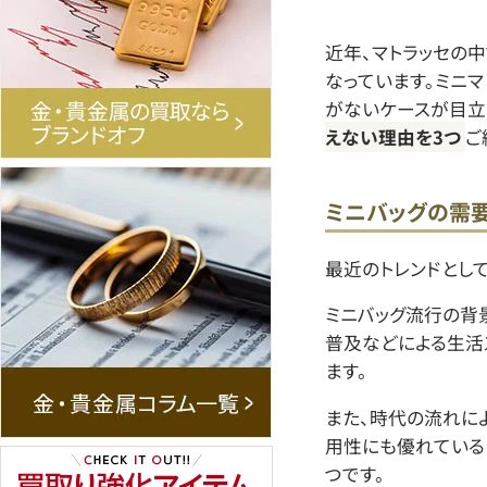
近年、マトラッセの
なっています。ミニ
がないケースが目立
えない理由を3つ
ご
ミニバッグの需
最近のトレンドとし
ミニバッグ流行の背
普及などによる生活
ます。
また、時代の流れに
用性にも優れている
つです。