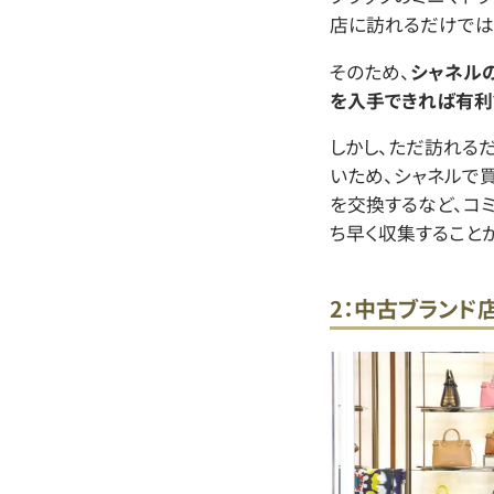
店に訪れるだけでは
そのため、
シャネル
を入手できれば有利
しかし、ただ訪れる
いため、シャネルで
を交換するなど、コ
ち早く収集すること
2：中古ブランド