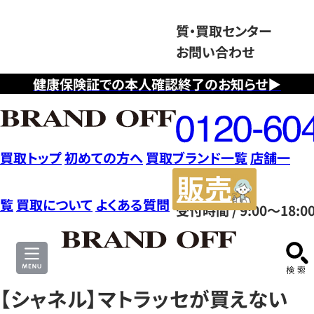
質・買取センター
お問い合わせ
健康保険証での本人確認終了のお知らせ▶
フ
リ
ー
ダ
買取トップ
初めての方へ
買取ブランド一覧
店舗一
イ
販
ヤ
売
覧
買取について
よくある質問
受付時間 / 9:00～18:0
ル
サ
0120604117
イ
ト
【シャネル】マトラッセが買えない