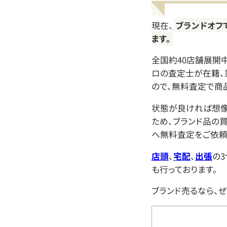
現在、
ブランドオフ
ます。
全国約40店舗展開
ロの査定士が在籍、
ので、無料査定で商
状態が良ければ想
ため、ブランド品の
へ無料査定をご依頼
店頭
、
宅配
、
出張
の
も行っております。
ブランド売るなら、