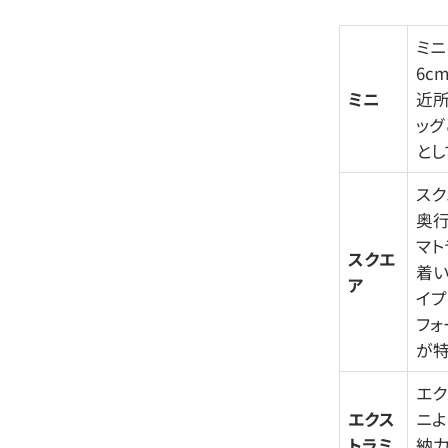
ミニ
6c
ミニ
近所
ッグ
とし
スク
奥行
マト
スクエ
着い
ア
イプ
フォ
が特
エク
エクス
ニよ
トラミ
納力