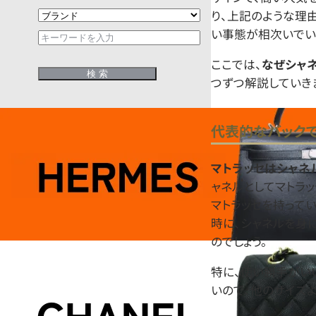
り、上記のような理
い事態が相次いでい
ここでは、
なぜシャ
つずつ解説していき
代表的なバック
マトラッセはシャネ
ャネルとしてマトラ
マトラッセを持って
時に、シャネルを身
のでしょう。
特に、使い勝手がい
いので、他のサイズ