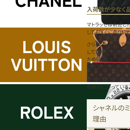
入荷数が少なく
マトラッセは前述し
してもすぐに売り切
さらに、シャネルで
しているので、
常に
ため、定価での購入
購入する方も多い状
シャネルはブランド
戦略的に作っている
シャネルの
理由