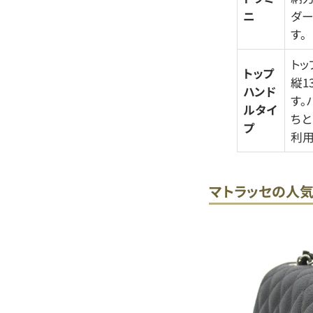
ニ
ダー
す。
トッ
トップ
縦1
ハンド
す。
ルタイ
ちと
プ
利用
マトラッセの人