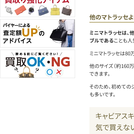
他のマトラッセ
ミニマトラッセは、
ブルである
ことも人
ミニマトラッセは80
他のサイズ（約160
できます。
そのため、初めての
も多いです。
キャビアス
気で買えな