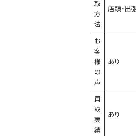
取
店頭・出
方
法
お
客
様
あり
の
声
買
取
あり
実
績