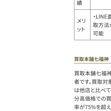
績
・LIN
メリ
取方法
ット
可能
買取本舗七福神
買取本舗七福神
者です。買取対
は他店と比べて
分高価格での買
率が75%を超