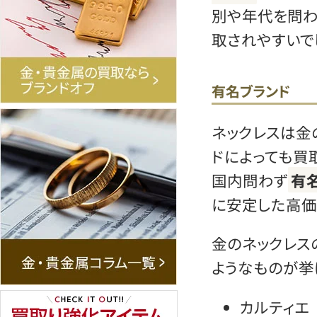
別や年代を問わ
取されやすいで
有名ブランド
ネックレスは金
ドによっても買
国内問わず
有
に安定した高価
金のネックレス
ようなものが挙
カルティエ