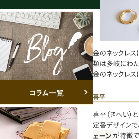
金のネックレス
類は多岐にわた
金のネックレス
喜平
喜平（きへい）
定番デザインで
ェーン
が特徴で