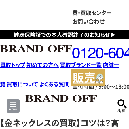
質・買取センター
お問い合わせ
健康保険証での本人確認終了のお知らせ▶
フ
リ
ー
ダ
買取トップ
初めての方へ
買取ブランド一覧
店舗一
イ
販
ヤ
売
覧
買取について
よくある質問
受付時間 / 9:00～18:0
ル
サ
0120604117
イ
ト
【金ネックレスの買取】コツは？高