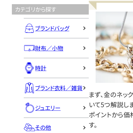
カテゴリから探す
ブランドバッグ
財布／小物
時計
ブランド衣料／雑貨
まず、金のネッ
いて5つ解説し
ジュエリー
ポイントから価
す。
その他