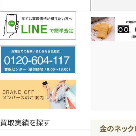
お電話問い合
フ
リ
ー
ダ
イ
ヤ
ル
0120604117
買取実績を探す
金のネック