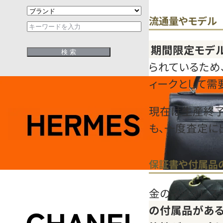
流通量やモデル
期間限定モデ
られているため
ィークとして需
現在は生産終了
も、一度査定に
保証書や付属品
金のネックレス
の付属品がある