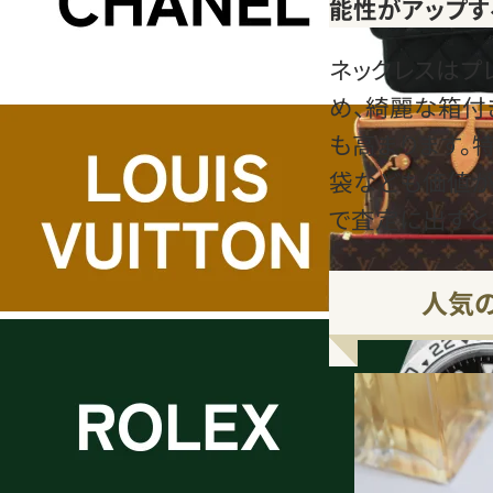
能性がアップす
ネックレスはプ
め、綺麗な箱付
も高まります。
袋なども価値が
で査定に出すと
人気