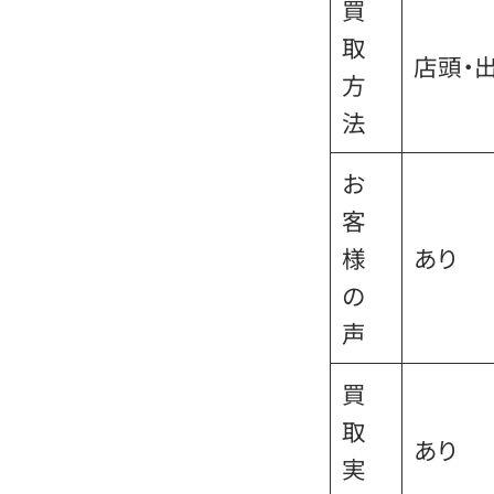
買
取
店頭・
方
法
お
客
様
あり
の
声
買
取
あり
実