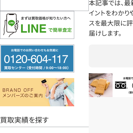
本記事では、最
イントをわかり
スを最大限に評
届けします。
フ
リ
ー
ダ
お電話問い合
イ
ヤ
ル
0120604117
買取実績を探す