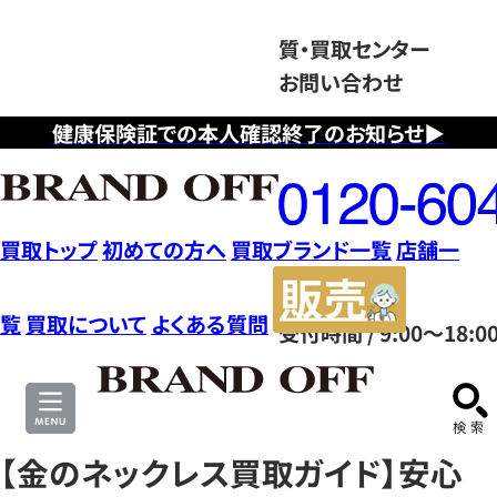
質・買取センター
お問い合わせ
健康保険証での本人確認終了のお知らせ▶
フ
リ
ー
ダ
買取トップ
初めての方へ
買取ブランド一覧
店舗一
イ
販
ヤ
売
覧
買取について
よくある質問
受付時間 / 9:00～18:0
ル
サ
0120604117
イ
ト
【金のネックレス買取ガイド】安心