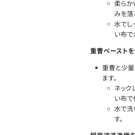
柔らか
みを落
水でし
い布で
重曹ペーストを
重曹と少量
ます。
ネック
い布で
水で洗
す。