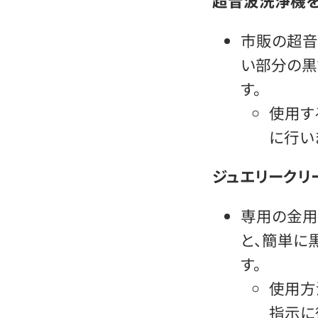
超音波洗浄機
市販の超音
い部分の黒
す。
使用す
に行い
ジュエリークリ
専用の金用
と、簡単に
す。
使用方
指示に