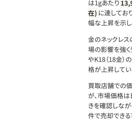
は1gあたり
13
在)
に達してお
幅な上昇を示し
金のネックレス
場の影響を強く受
やK18（18金
格が上昇してい
買取店舗での価
が、市場価格は
きを確認しなが
件で売却できる