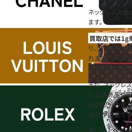
ネックレスの重
ます。
買取店では1g
り、市場の相場
れます。特に重
高額査定が期待
また、ネックレ
れる装飾品や宝
純金部分の重
留意が必要です
重いほど金の価