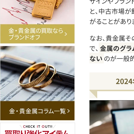
ザインやブラン
と、中古市場が
がることがあり
なお、貴金属そ
で、
金属のグラ
ない
のが一般的
20