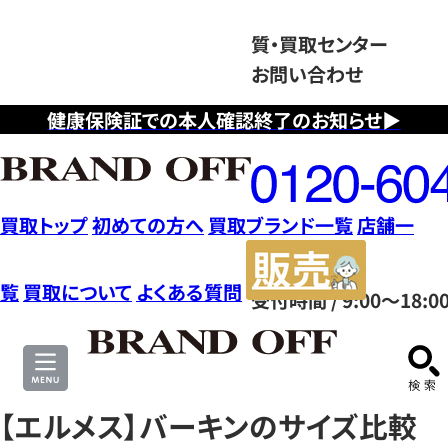
質・買取センター
お問い合わせ
健康保険証での本人確認終了のお知らせ▶
フ
リ
ー
ダ
買取トップ
初めての方へ
買取ブランド一覧
店舗一
イ
販
ヤ
売
覧
買取について
よくある質問
受付時間 / 9:00～18:0
ル
サ
0120604117
イ
ト
【エルメス】バーキンのサイズ比較