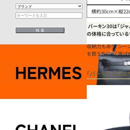
横約30cm×縦22
バーキン30は「ジ
の体格に合っている
収納力もあり、シー
を買う方によく選ば
「バーキン35」