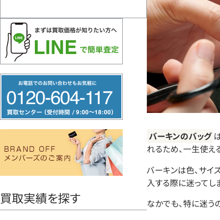
フ
リ
ー
ダ
バーキンのバッグ
イ
れるため、一生使え
ヤ
ル
バーキンは色、サイ
入する際に迷ってし
0120604117
買取実績を探す
なかでも、特に迷う