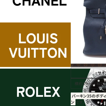
サイ
横約35cm×縦25
バーキン35のボデ
ン
です。