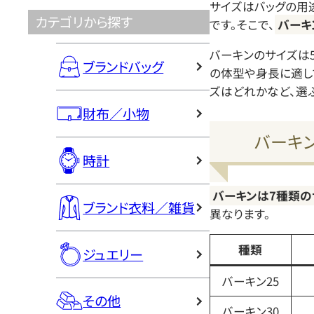
サイズはバッグの用
カテゴリから探す
です。そこで、
バーキ
バーキンのサイズは
ブランドバッグ
の体型や身長に適し
ズはどれかなど、選
財布／小物
バーキ
時計
バーキンは7種類の
ブランド衣料／雑貨
異なります。
種類
ジュエリー
バーキン25
その他
バーキン30