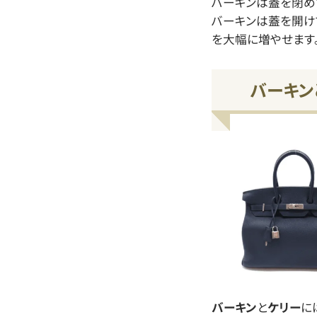
バーキンは蓋を閉め
バーキンは蓋を開け
を大幅に増やせます
バーキン
バーキン
と
ケリー
に