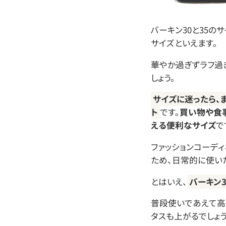
バーキン30と35の
サイズといえます。
華やか過ぎずラフ過
しょう。
サイズに迷ったら、
ト
です。
買い物や食
える便利なサイズ
で
ファッションコーデ
ため、日常的に使い
とはいえ、
バーキン
普段使いであえて高
タスも上がるでしょう