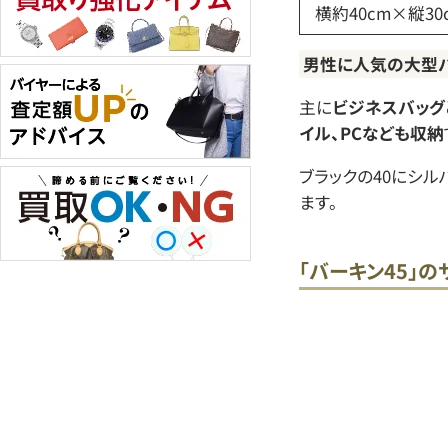
横約40cm×縦30
男性に人気の大型
主に
ビジネスバッグ
イル、PCなども収納
ブラックの40にシ
ます。
「バーキン45」