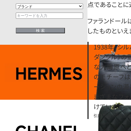
点であることに
ファランドール
したものといえ
1938年、シ
ダンクル》の
な大海原へと
のモチーフは
ーションの源
まざまなフォ
けています。
引用：エルメス公式オ