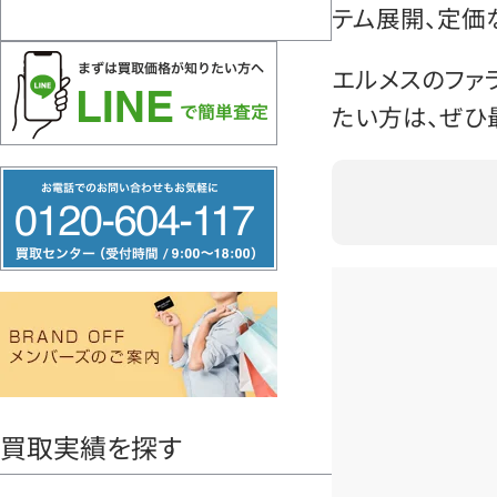
テム展開、定価
エルメスのファ
たい方は、ぜひ
フ
リ
ー
ダ
イ
ヤ
ル
0120604117
買取実績を探す