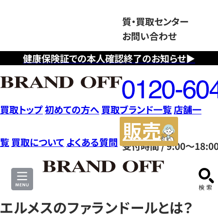
質・買取センター
お問い合わせ
健康保険証での本人確認終了のお知らせ▶
フ
リ
ー
ダ
買取トップ
初めての方へ
買取ブランド一覧
店舗一
イ
販
ヤ
売
覧
買取について
よくある質問
受付時間 / 9:00～18:0
ル
サ
0120604117
イ
ト
エルメスのファランドールとは？