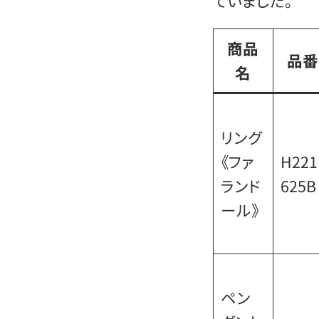
ていました。
商品
品番
名
リング
《ファ
H221
ランド
625B
ール》
ペン