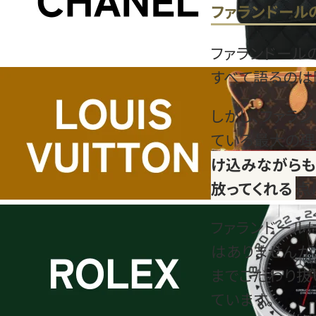
ファランドール
ファランドール
すべて語るのは
しかし、ファラ
ている最大の理
け込みながらも
放ってくれる
点
ファランドール
はありませんが
までこだわり抜
ています。