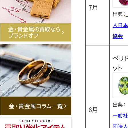
7月
出典：
人日本
協会
ペリ
ット
出典：
8月
一般
団法