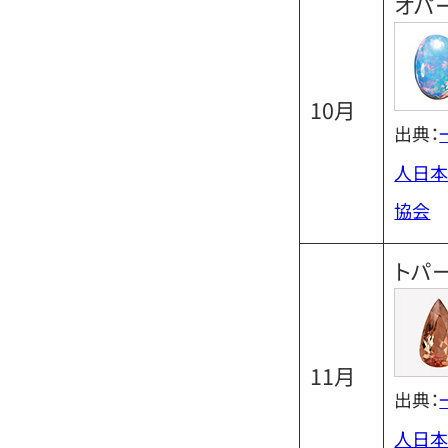
オパ
10月
出典：
人日本
協会
トパ
11月
出典：
人日本