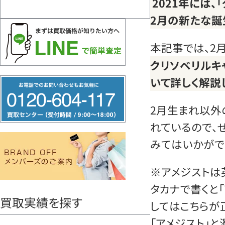
2021年には、
2月の新たな誕
本記事では、2
クリソベリルキ
いて詳しく解説
フ
リ
2月生まれ以外
ー
れているので、
ダ
みてはいかがで
イ
ヤ
※アメジストは英語
ル
タカナで書くと「
0120604117
買取実績を探す
してはこちらが
「アメジスト」