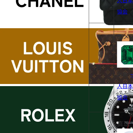
協会
エメ
5月
出典：
人日本
協会
真珠