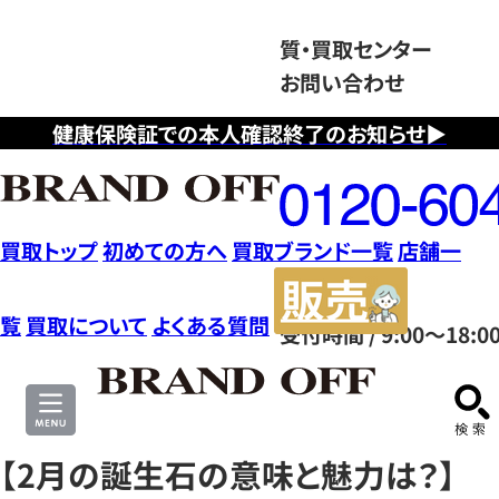
質・買取センター
お問い合わせ
健康保険証での本人確認終了のお知らせ▶
フ
リ
ー
ダ
買取トップ
初めての方へ
買取ブランド一覧
店舗一
イ
販
ヤ
売
覧
買取について
よくある質問
受付時間 / 9:00～18:0
ル
サ
0120604117
イ
ト
【2月の誕生石の意味と魅力は？】