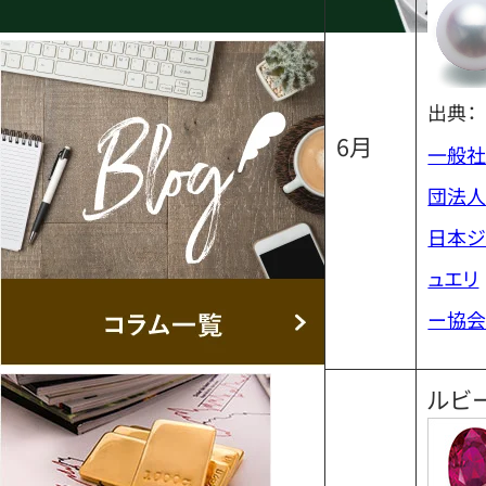
出典：
6月
一般
団法
日本
ュエリ
ー協
ルビ