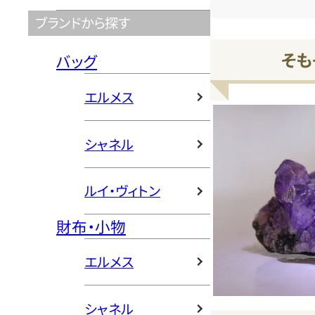
ブランドから探す
そも
バッグ
エルメス
シャネル
ルイ・ヴィトン
財布・小物
エルメス
シャネル