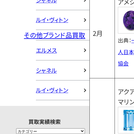
シャネル
アメ
ルイ・ヴィトン
2月
その他ブランド品買取
出典：
エルメス
人日本
協会
シャネル
ルイ・ヴィトン
アク
マリ
買取実績検索