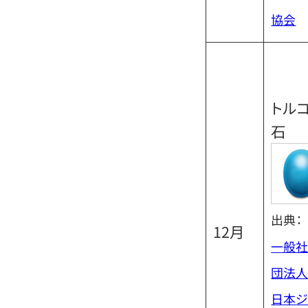
協会
トル
石
出典：
12月
一般
団法
日本