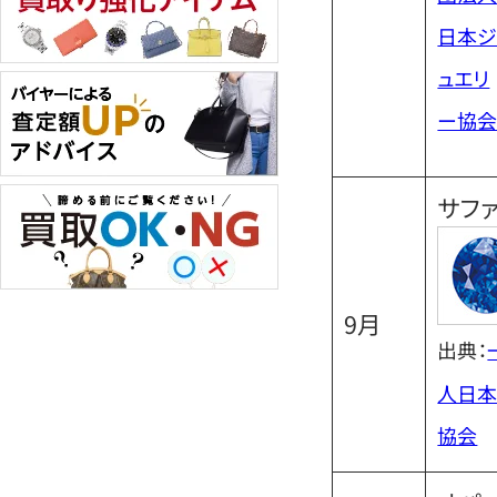
日本
ュエリ
ー協
サフ
9月
出典：
人日本
協会