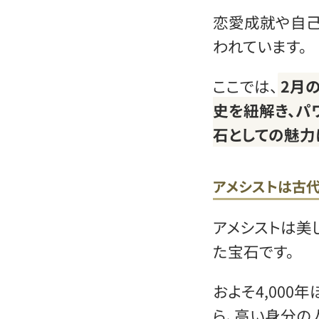
恋愛成就や自
われています。
ここでは、
2月
史を紐解き、パ
石としての魅力
アメシストは古
アメシストは美
た宝石です。
およそ4,000
ら、高い身分の