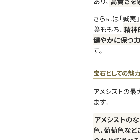
あり、
高貴さを
さらには「誠実
葉ももち、
精神
健やかに保つ力
す。
宝石としての魅
アメシストの最
ます。
アメシストのな
色、葡萄色など