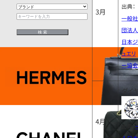
出典：
3月
一般
団法
日本
ュエリ
ー協
ダイ
4月
出典：
人日本