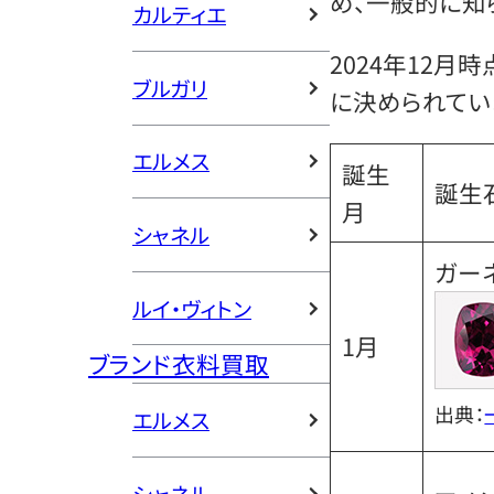
め、一般的に知
カルティエ
2024年12月
ブルガリ
に決められてい
エルメス
誕生
誕生
月
シャネル
ガー
ルイ・ヴィトン
1月
ブランド衣料買取
出典：
エルメス