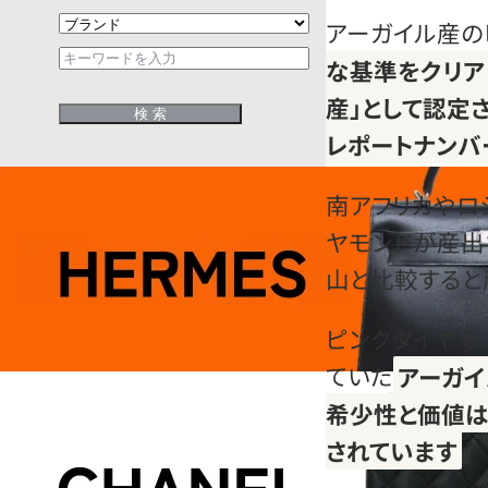
アーガイル産の
な基準をクリア
産」として認定
レポートナンバ
南アフリカやロ
ヤモンドが産出
山と比較すると
ピンクダイヤモ
ていた
アーガイ
希少性と価値は
されています
。