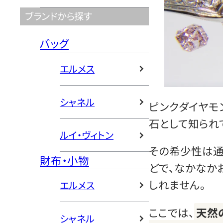
ブランドから探す
バッグ
エルメス
シャネル
ピンクダイヤモ
石として知られ
ルイ・ヴィトン
その希少性は通
財布・小物
どで、なかなか
しれません。
エルメス
ここでは、
天然
シャネル