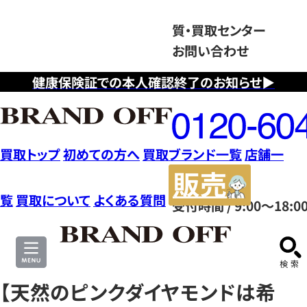
質・買取センター
お問い合わせ
健康保険証での本人確認終了のお知らせ▶
フ
リ
ー
ダ
買取トップ
初めての方へ
買取ブランド一覧
店舗一
イ
販
ヤ
売
覧
買取について
よくある質問
受付時間 / 9:00～18:0
ル
サ
0120604117
イ
ト
【天然のピンクダイヤモンドは希