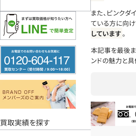
また、ピンクダ
ている方に向け
しています
。
本記事を最後ま
フ
リ
ンドの魅力と具
ー
ダ
イ
ヤ
ル
お電話問い合
0120604117
買取実績を探す