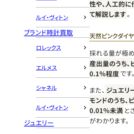
性や、人工的に
て解説します
。
ルイ・ヴィトン
ブランド時計買取
天然ピンクダイ
ロレックス
採れる量が極め
産出量のうち、
エルメス
0.1％程度
です
シャネル
また、
ジュエリ
モンドのうち、
ルイ・ヴィトン
0.01％未満
と
がわかります。
ジュエリー