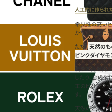
人工的に作られ
希少性の高いピ
かなかお目にか
ただ、
天然のも
ピンクダイヤモ
炭素を高温高圧
したり、合成後
工のピンクダイ
す。
天然のピンクダ