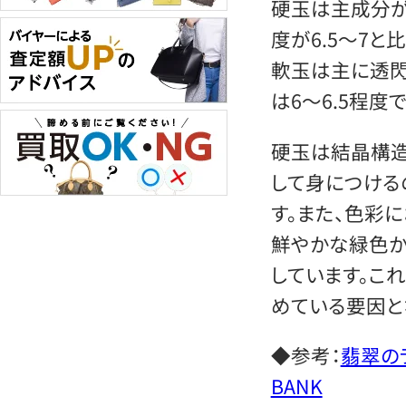
硬玉は主成分が
度が6.5〜7と
軟玉は主に透閃
は6〜6.5程度で
硬玉は結晶構造
して身につける
す。また、色彩
鮮やかな緑色か
しています。こ
めている要因と
◆参考：
翡翠の
BANK