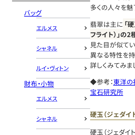
多くの人々を魅
バッグ
翡翠は主に
「硬
エルメス
フライト）」の2
見た目が似てい
シャネル
異なる特性を持
詳しくみてみまし
ルイ・ヴィトン
◆参考：
東洋の
財布・小物
宝石研究所
エルメス
硬玉（ジェダイト
シャネル
硬玉（ジェダイ