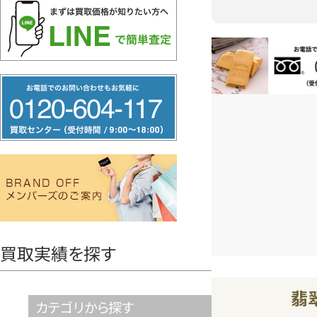
お電話問い合
フ
リ
ー
ダ
イ
ヤ
ル
0120604117
買取実績を探す
翡
カテゴリから探す