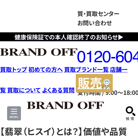
質・買取センター
お問い合わせ
健康保険証での本人確認終了のお知らせ▶
フ
リ
ー
ダ
買取トップ
初めての方へ
買取ブランド一覧
店舗一
イ
販
ヤ
売
覧
買取について
よくある質問
受付時間 / 9:00～18:0
ル
サ
0120604117
イ
ト
【翡翠（ヒスイ）とは？】価値や品質