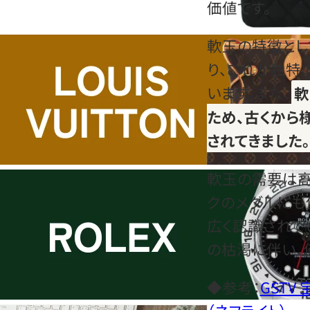
価値です。
軟玉の特徴とし
り、これが独特
います。また、
軟
ため、古くから
されてきました。
軟玉の需要は高く
クのメダルにも
広く認識されて
の枯渇に伴い、
◆参考：
GST