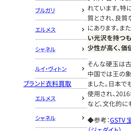
れています。特
ブルガリ
質とされ、良質
にあります。また
エルメス
い光沢を持つも
少性が高く、価
シャネル
そんな硬玉は古
ルイ・ヴィトン
中国では王の象
ブランド衣料買取
ました。日本で
使用され、201
エルメス
など、文化的に
シャネル
◆参考：
GST
（ジェダイト）