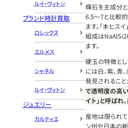
ルイ・ヴィトン
輝石を主成分と
6.5〜7と比較
ブランド時計買取
ます。「本ヒスイ
ロレックス
組成はNaAlS
ます。
エルメス
硬玉の特徴とし
には白、紫、青
シャネル
発見されること
ルイ・ヴィトン
で透明度の高い
イト」と呼ばれ
ジュエリー
産地は限られて
カルティエ
ン州や日本の