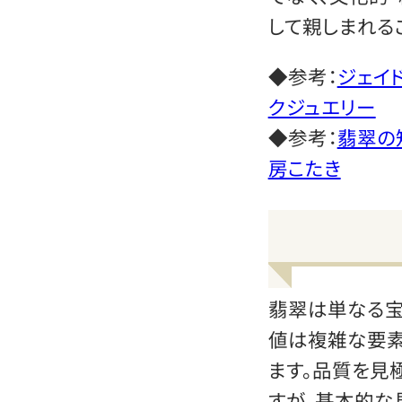
して親しまれる
◆参考：
ジェイ
クジュエリー
◆参考：
翡翠の
房こたき
翡翠は単なる宝
値は複雑な要素
ます。品質を見
すが、基本的な