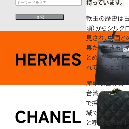
持っています。
軟玉の歴史は古
頃）からシルク
見され、中国と
果たしてきまし
とめて「玉」と
れてきたとされ
産地は世界各地
台湾、カナダ、
で採掘されてい
域で産出される
と呼ばれる最