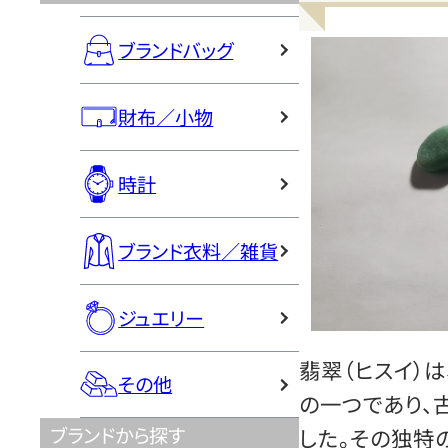
ブランドバッグ
財布／小物
時計
ブランド衣料／雑貨
ジュエリー
翡翠（ヒスイ）
その他
の一つであり、
ブランドから探す
した。その独特