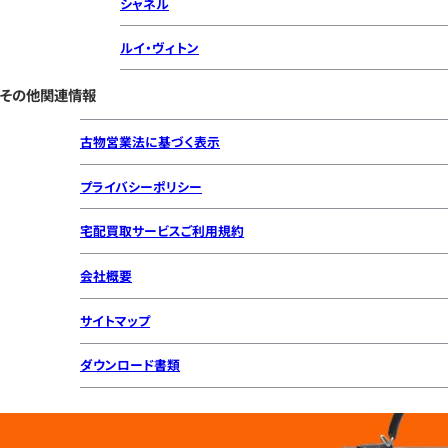
シャネル
ルイ・ヴィトン
その他関連情報
古物営業法に基づく表示
プライバシーポリシー
宅配買取サービスご利用規約
会社概要
サイトマップ
ダウンロード書類