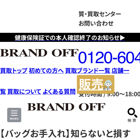
質・買取センター
お問い合わせ
健康保険証での本人確認終了のお知らせ▶
フ
リ
ー
ダ
買取トップ
初めての方へ
買取ブランド一覧
店舗一
イ
販
ヤ
売
覧
買取について
よくある質問
受付時間 / 9:00～18:0
ル
サ
0120604117
イ
ト
【バッグお手入れ】知らないと損す