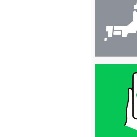
検
索
買
取
価
格
は
LINE
簡
単
査