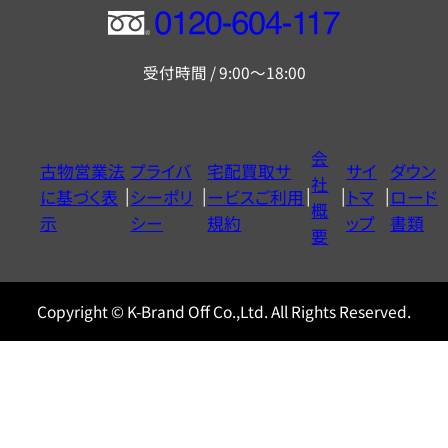
フ
リ
受付時間 / 9:00～18:00
ー
ダ
イ
会
古物営業法
プライバ
宅配買取サ
サイ
ダウン
ヤ
社
に基づく表
シーポリ
ービスご利用
トマ
ロード
ル
概
示
シー
規約
ップ
書類
0120604117
要
Copyright © K-Brand Off Co.,Ltd. All Rights Reserved.