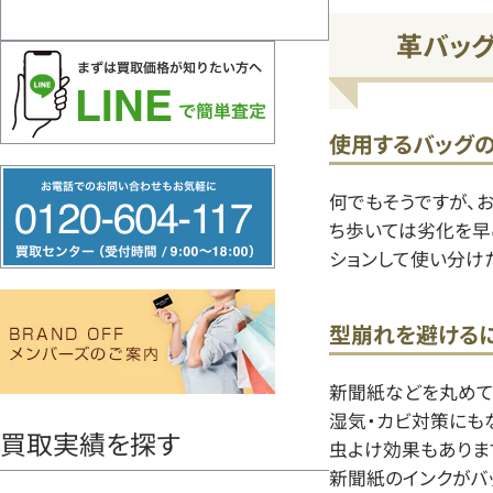
革バッ
使用するバッグ
フ
何でもそうですが、
リ
ち歩いては劣化を早
ー
ションして使い分け
ダ
イ
型崩れを避ける
ヤ
ル
新聞紙などを丸めて
0120604117
湿気・カビ対策にも
買取実績を探す
虫よけ効果もありま
新聞紙のインクがバ