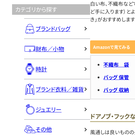
白い布、不織布など
カテゴリから探す
ど手に入ります）と
き」がおすすめします
ブランドバッグ
Amazonで見てみる
財布／小物
不織布 袋
時計
バッグ 保管
ブランド衣料／雑貨
バッグ 収納
ジュエリー
ドアノブ・フック
その他
風通しは良いものの