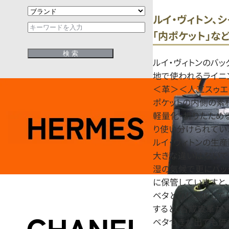
ルイ・ヴィトン、
「内ポケット」な
ルイ・ヴィトンのバ
地で使われるライニ
＜革＞＜人工スゥエ
ポケットの内側の素
軽量化・折りたため
り使い分けられてい
ルイ・ヴィトンの生
大きな違いはないで
湿の気候で更にバッ
に保管していますと
ベタとなり劣化して
すると、合成皮革が
ベタつきが出ても価