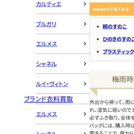
カルティエ
Amazonで見てみる
ブルガリ
桐のすのこ
ひのきのすの
エルメス
プラスティッ
シャネル
梅雨時
ルイ・ヴィトン
ブランド衣料買取
外出から帰って、雨
れ、湿気に弱いので
エルメス
必ずふき取り、全体
バッグには、購入時
管することで、傷か