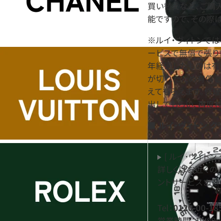
買い替えなど、ご購
能ですので、その際
※ルイ・ヴィトンで
ービスで無償で張り
年経過したものは有
が切れたため有償と
えてもらえます。修
出してもらい、再度
■ ルイ・ヴィトン 
[ ルイ･ヴィトン
詳しくはお近くの
ントサービスまで
Tel：
0120-00-18
営業時間：10:00