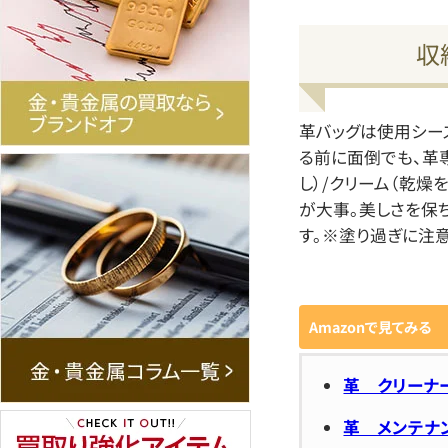
収
革バッグは使用シー
る前に面倒でも、革
し）/クリーム（乾燥
が大事。美しさを保
す。※塗り過ぎに注意
Amazonで見てみる
革 クリーナ
革 メンテナ