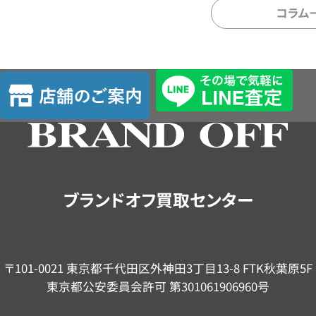
コラム
店
舗
の
ご
案
内
ブランドオフ買取センター
〒101-0021 東京都千代田区外神田3丁目13-8 FTK秋葉原5F
東京都公安委員会許可 第301061906960号