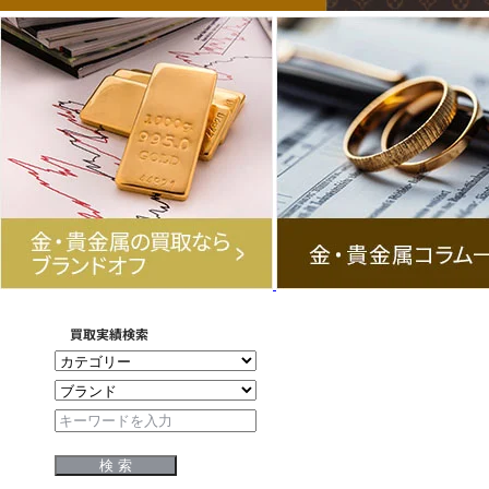
買取実績検索