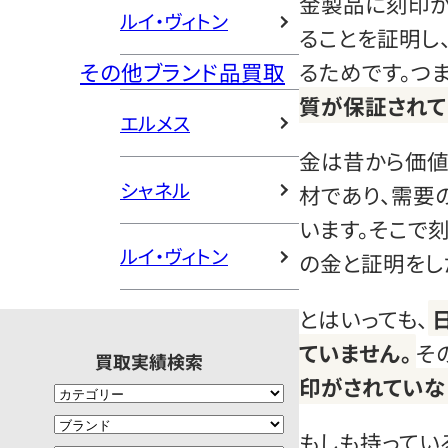
金製品に刻印が
ルイ・ヴィトン
ることを証明し
るためです。つま
その他ブランド品買取
質が保証されて
エルメス
金は昔から価値
シャネル
材であり、需要
います。そこで
ルイ・ヴィトン
の金と証明をし
とはいっても、
ていません。
そ
買取実績検索
印がされていな
もしも持ってい