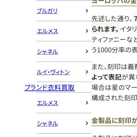
ヨーロッパの金
ブルガリ
先述した通り、
られます。
イタ
エルメス
ティファニーな
う1000分率の
シャネル
また、刻印は義
ルイ・ヴィトン
よって表記
が異
ブランド衣料買取
場合は星のマー
構成された刻印
エルメス
金製品に刻印が
シャネル