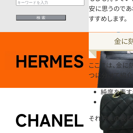
安に思うのであ
すすめします。
金に
ここでは、金に
つに分けて紹介
純度を表す
カラーを表
それぞれの表記