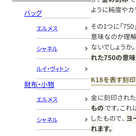
ように純度やカ
バッグ
その1つに「75
エルメス
意味なのか理解
ないでしょうか。
シャネル
れた750の意
ルイ・ヴィトン
K18を表す刻
財布・小物
金に刻印された「
エルメス
もの
です。これ
したもので、
ヨ
シャネル
れます。