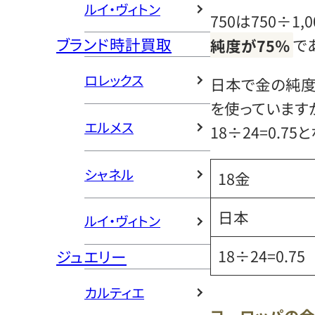
ルイ・ヴィトン
750は750÷1,
ブランド時計買取
純度が75％
で
ロレックス
日本で金の純度
を使っています
エルメス
18÷24=0.7
シャネル
18金
日本
ルイ・ヴィトン
18÷24=0.75
ジュエリー
カルティエ