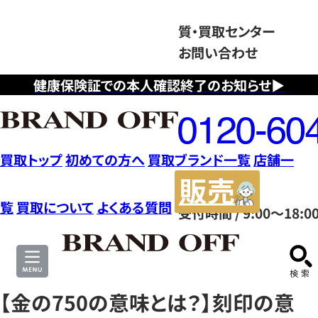
質・買取センター
お問い合わせ
健康保険証での本人確認終了のお知らせ▶
フ
リ
ー
ダ
買取トップ
初めての方へ
買取ブランド一覧
店舗一
イ
販
ヤ
売
覧
買取について
よくある質問
受付時間 / 9:00～18:0
ル
サ
0120604117
イ
ト
【金の750の意味とは？】刻印の意