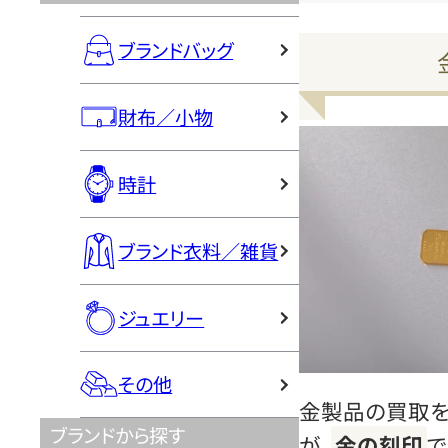
ブランドバッグ
財布／小物
時計
ブランド衣料／雑貨
ジュエリー
その他
金製品の買取を
ブランドから探す
が、
金の刻印
で