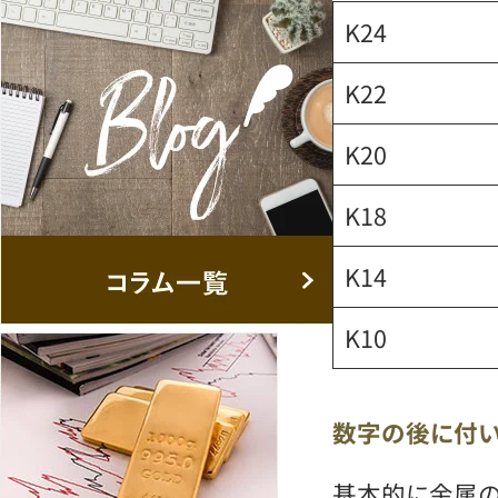
K24
K22
K20
K18
K14
K10
数字の後に付い
基本的に金属の表