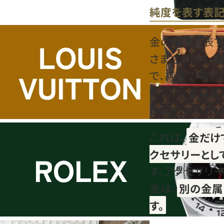
純度を表す表
金の純度を表す
さまざまなものが
で、純金の場合は
外には、金以外
が配合されてい
これは、
金だけ
クセサリーとし
す。アクセサリ
金は、
別の金属
す。