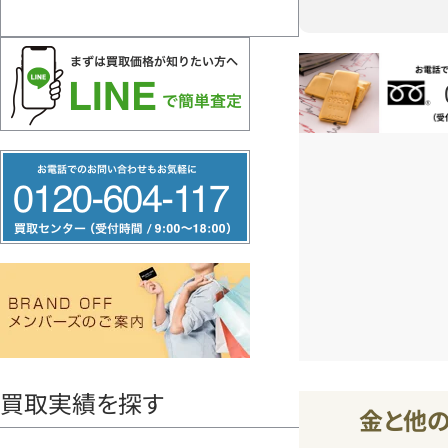
お電話問い合
フ
リ
ー
ダ
イ
ヤ
ル
0120604117
買取実績を探す
金と他