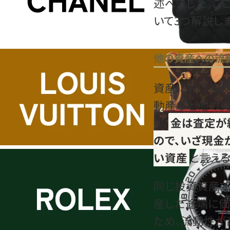
述べました。こ
いて3つ解説しま
他の資産への流
資産における流
動産など他の資
す。
金は査定が
ので、いざ現金
い資産
と言える
同じ投資資産で
産した途端に価
ため、流動性が