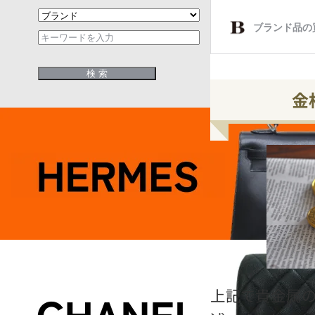
金
上記で貴金属