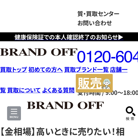
質・買取センター
お問い合わせ
健康保険証での本人確認終了のお知らせ▶
フ
リ
ー
ダ
買取トップ
初めての方へ
買取ブランド一覧
店舗一
イ
販
ヤ
売
覧
買取について
よくある質問
受付時間 / 9:00～18:0
ル
サ
0120604117
イ
ト
【金相場】高いときに売りたい！相