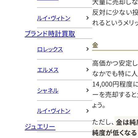
大量に売却しな
反対に少ない
ルイ・ヴィトン
れるというメリ
ブランド時計買取
金
ロレックス
高価かつ安定し
エルメス
なかでも特に人
14,000円程
シャネル
ーを売却すると
ょう。
ルイ・ヴィトン
ただし、
金は純
ジュエリー
純度が低くなる