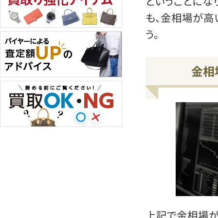
ということにな
も、金相場が高
う。
金相
上記で金相場が