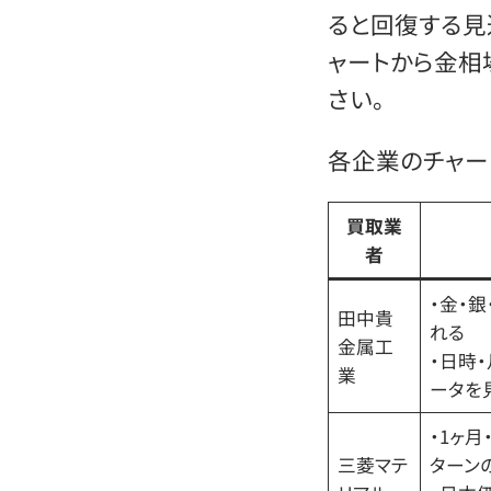
ると回復する見
ャートから金相
さい。
各企業のチャー
買取業
者
・金・
田中貴
れる
金属工
・日時
業
ータを
・1ヶ月
三菱マテ
ターン