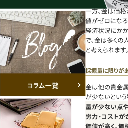
一方、金は価格
値がゼロになる
経済状況にか
で、金は多くの
と考えられます
採掘量に限りが
金は他の貴金
が少ないという
量が少ない点や
労力・コストが
価値が高く、価