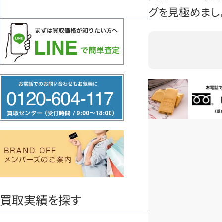
グを見極めまし
フ
リ
お電話問い合
ー
ダ
イ
ヤ
ル
0120604117
買取実績を探す