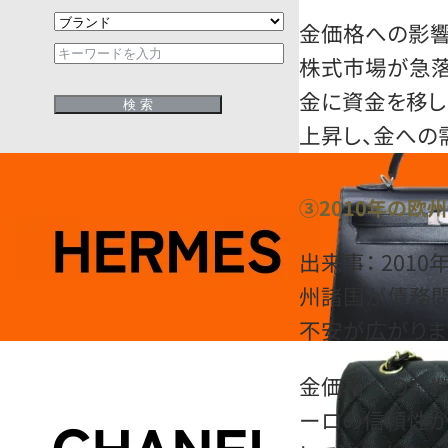
金価格への影響
株式市場が急落
金に資金を移し
上昇し、金への
③2010年の欧
出来事： 201
州諸国が債務問
不安が広がりま
金価格への影響
ーロの信頼性が