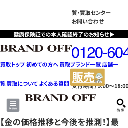
質・買取センター
お問い合わせ
健康保険証での本人確認終了のお知らせ▶
フ
リ
ー
ダ
買取トップ
初めての方へ
買取ブランド一覧
店舗一
イ
販
ヤ
売
覧
買取について
よくある質問
受付時間 / 9:00～18:0
ル
サ
0120604117
イ
ト
【金の価格推移と今後を推測！】最