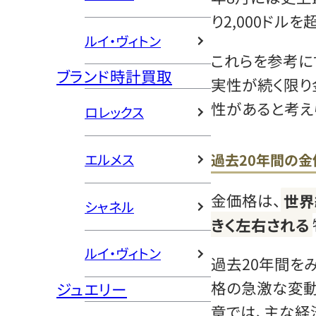
り2,000ドル
ルイ・ヴィトン
これらを参考に
ブランド時計買取
実性が続く限り
性があると考え
ロレックス
過去20年間の
エルメス
金価格は、
世界
シャネル
きく左右される
ルイ・ヴィトン
過去20年間を
格の急激な変動
ジュエリー
章では、主な経