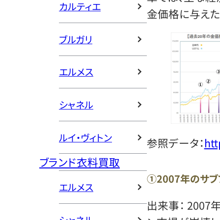
カルティエ
金価格に与えた
ブルガリ
エルメス
シャネル
ルイ・ヴィトン
参照データ：
htt
ブランド衣料買取
①2007年のサ
エルメス
出来事： 200