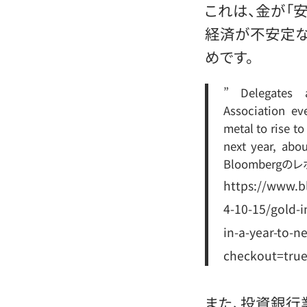
これは、金が「
経済が不安定
めです。
” Delegates 
Association ev
metal to rise t
next year, ab
Bloombergの
https://www.b
4-10-15/gold-i
in-a-year-to-
checkout=tru
また、投資銀行