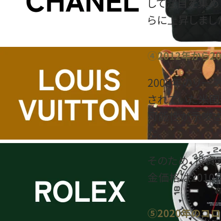
して注目を集め
らに上昇しまし
④2012年から
2008年のリー
されていた米
可能性が示唆
た。
そのため、投資
金価格は201
⑤2020年のコ