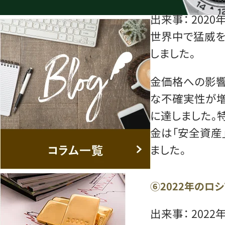
出来事： 202
世界中で猛威を
しました。
金価格への影響
な不確実性が増
に達しました。
金は「安全資産
ました。
⑥2022年のロ
出来事： 202