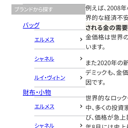
例えば、2008
ブランドから探す
界的な経済不安
バッグ
される金の需
金価格は世界の
エルメス
います。
シャネル
また2020年
デミックも、金
ルイ・ヴィトン
因です。
財布・小物
世界的なロック
エルメス
中、多くの投資
び、価格が急上昇
シャネル
年8月には史上