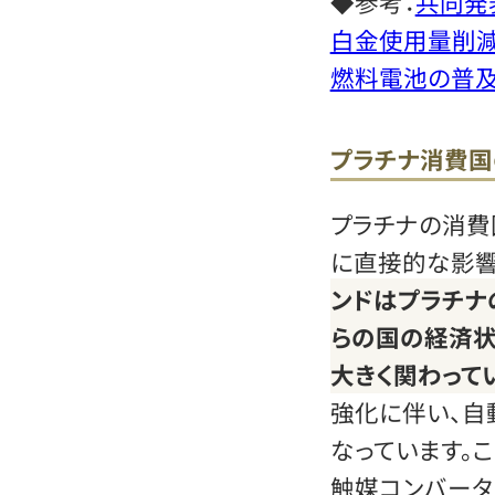
◆参考：
共同発
白金使用量削減
燃料電池の普
プラチナ消費国
プラチナの消費
に直接的な影響
ンドはプラチナ
らの国の経済
大きく関わって
強化に伴い、自
なっています。
触媒コンバータ