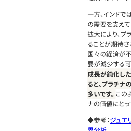
一方、インドで
の需要を支えて
拡大により、プ
ることが期待さ
国々の経済が不
要が減少する可
成長が鈍化した
ると、プラチナ
多いです。
この
ナの価値にとっ
◆参考：
ジュエリ
界分析