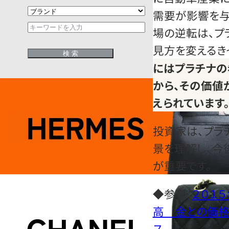
需要が影響を与
場の逆転は、プ
見方を変えるき
にはプラチナ
から、その価値
えられています
投資家は、プラ
景を理解し、今
が重要です。
◆参考：
２０１
高 金との価格
ス