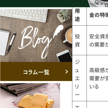
用
金の特
途
投
安全資
資
の需要
ジ
ュ
高級感
エ
需要が
リ
いる
ー
工