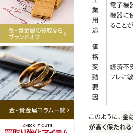
電子機
業
機器に
用
ること
途
価
格
変
経済不
動
フレに
要
因
このように、
金
が高く保たれる