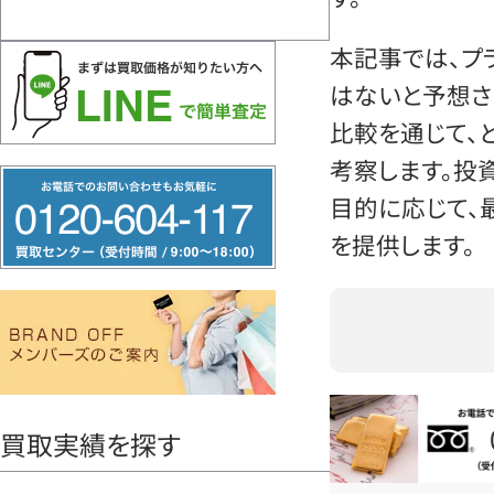
本記事では、プ
はないと予想さ
比較を通じて、
考察します。投
フ
目的に応じて、
リ
を提供します。
ー
ダ
イ
ヤ
ル
0120604117
お電話問い合
買取実績を探す