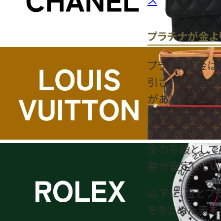
プラチナが金よ
プラチナと金は
引されています
があります。プ
要の高さ」など
チナの方が高い
全の手段として
要が安定してい
以下に、金とプ
をまとめた表を