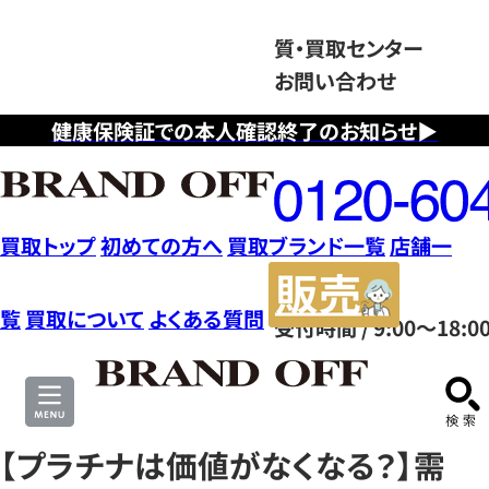
質・買取センター
お問い合わせ
健康保険証での本人確認終了のお知らせ▶
フ
リ
ー
ダ
買取トップ
初めての方へ
買取ブランド一覧
店舗一
イ
販
ヤ
売
覧
買取について
よくある質問
受付時間 / 9:00～18:0
ル
サ
0120604117
イ
ト
【プラチナは価値がなくなる？】需