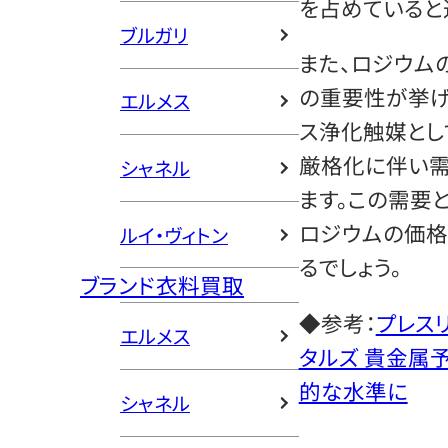
を占めていると
ブルガリ
また、ロジウム
の重要性が挙げ
エルメス
ス浄化触媒とし
厳格化に伴い需
シャネル
ます。この需要
ロジウムの価格
ルイ・ヴィトン
るでしょう。
ブランド衣料買取
◆参考：
プレス
エルメス
タルズ 貴金属予
的な水準に
シャネル