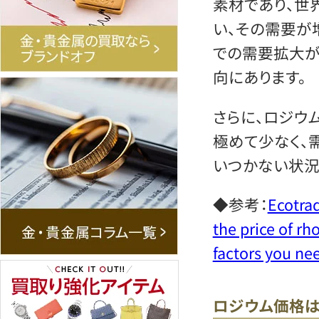
素材であり、世
い、その需要が
での需要拡大が
向にあります。
さらに、ロジウ
極めて少なく、
いつかない状況
◆参考：
Ecotrad
the price of r
factors you ne
ロジウム価格は