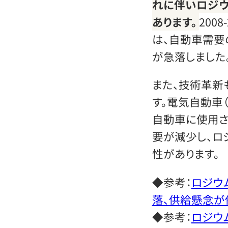
れに伴いロジ
あります。
200
は、自動車需要
が急落しました
また、技術革新
す。電気自動車
自動車に使用さ
要が減少し、ロ
性があります。
◆参考：
ロジウム
落、供給懸念が
◆参考：
ロジウ