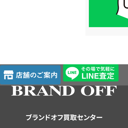
簡
単
査
定
店
舗
の
ご
案
内
ブランドオフ買取センター