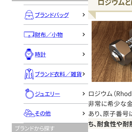
ロジウムと
ブランドバッグ
財布／小物
時計
ブランド衣料／雑貨
ロジウム（Rho
ジュエリー
非常に希少な金
あり、原子番号は
その他
ち、耐食性や耐
ブランドから探す