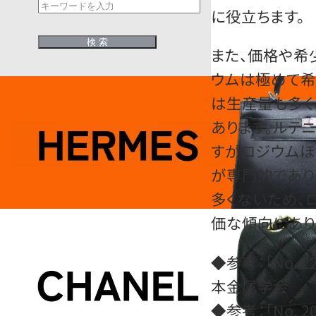
に役立ちます。
また、価格や希
ウムは極めて希
は生産量も多く
あります。ルテ
すがロジウムほ
が専門的であり
多くないため、
価な傾向にあり
◆参考：「No. 2
本金属学会
◆参考：「No. 2