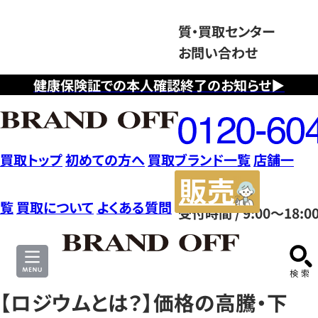
質・買取センター
お問い合わせ
健康保険証での本人確認終了のお知らせ▶
フ
リ
ー
ダ
買取トップ
初めての方へ
買取ブランド一覧
店舗一
イ
販
ヤ
売
覧
買取について
よくある質問
受付時間 / 9:00～18:0
ル
サ
0120604117
イ
ト
【ロジウムとは？】価格の高騰・下