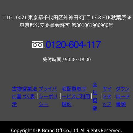
〒101-0021 東京都千代田区外神田3丁目13-8 FTK秋葉原5F
東京都公安委員会許可 第301061906960号
フ
リ
受付時間 / 9:00～18:00
ー
ダ
イ
会
古物営業法
プライバ
宅配買取サ
サイ
ダウン
ヤ
社
に基づく表
シーポリ
ービスご利用
トマ
ロード
ル
概
示
シー
規約
ップ
書類
0120604117
要
Copyright © K-Brand Off Co.,Ltd. All Rights Reserved.