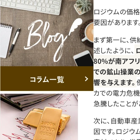
ロジウムの価格
要因があります
まず第一に、供
述したように、
80%が南アフ
での鉱山操業
響を与えます。
カでの電力危機
急騰したことが
次に、自動車産
因です。ロジウ