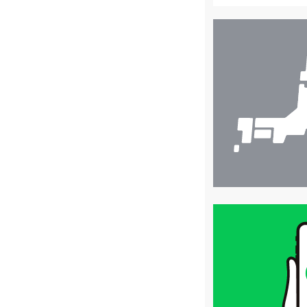
店
舗
検
索
買
取
価
格
は
LINE