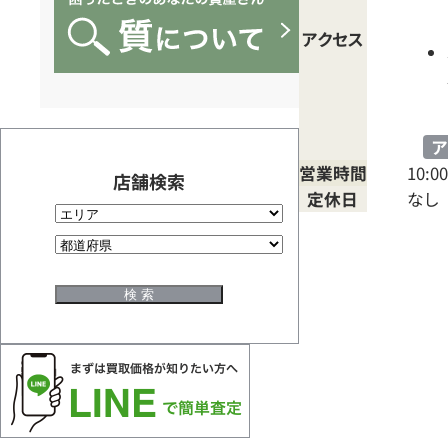
買
アクセス
取
専
ア
営業時間
10:00
門
店舗検索
定休日
なし
オ
リ
ナ
ス