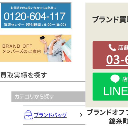
フ
錦
リ
ブランド買
ー
糸
ダ
イ
町
ヤ
03-
ル
店
0120604117
買取実績を探す
カテゴリから探す
ブランドオフ
ブランドバッグ
錦糸