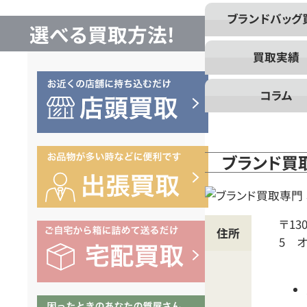
取
ブランドバッグ
選べる買取方法!
な
買取実績
ら
コラム
ブ
ブランド買
ラ
ン
〒130
住所
5 オ
ド