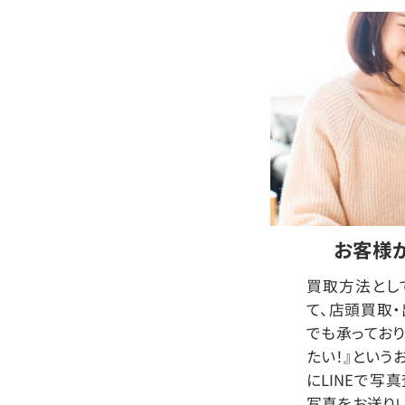
お客様
買取方法とし
て、店頭買取
でも承っており
たい！』という
にLINEで写
写真をお送り