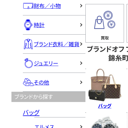
財布／小物
時計
ブランド衣料／雑貨
ブランドオフ
錦糸
ジュエリー
その他
ブランドから探す
バッグ
バッグ
エルメス