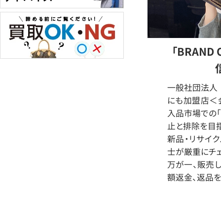
「BRAND
一般社団法人 
にも加盟店＜会
入品市場での「
止と排除を目指
新品・リサイ
士が厳重にチェ
万が一、販売
額返金、返品を