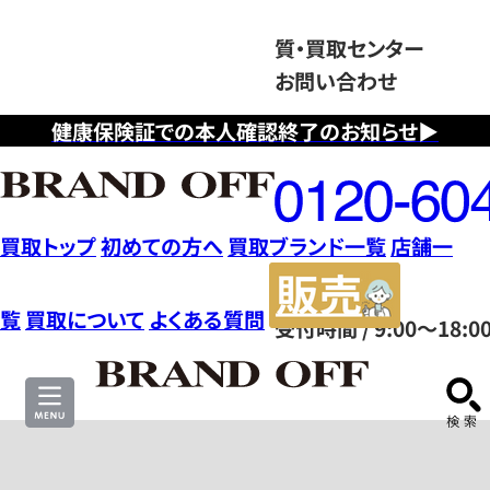
質・買取センター
お問い合わせ
健康保険証での本人確認終了のお知らせ▶
フ
リ
ー
ダ
買取トップ
初めての方へ
買取ブランド一覧
店舗一
イ
販
ヤ
売
覧
買取について
よくある質問
受付時間 / 9:00～18:0
ル
サ
0120604117
イ
ト
ブ