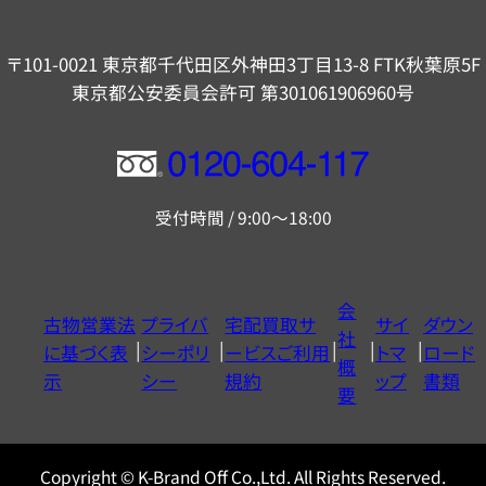
〒101-0021 東京都千代田区外神田3丁目13-8 FTK秋葉原5F
東京都公安委員会許可 第301061906960号
フ
リ
受付時間 / 9:00～18:00
ー
ダ
イ
会
古物営業法
プライバ
宅配買取サ
サイ
ダウン
ヤ
社
に基づく表
シーポリ
ービスご利用
トマ
ロード
ル
概
示
シー
規約
ップ
書類
0120604117
要
Copyright © K-Brand Off Co.,Ltd. All Rights Reserved.