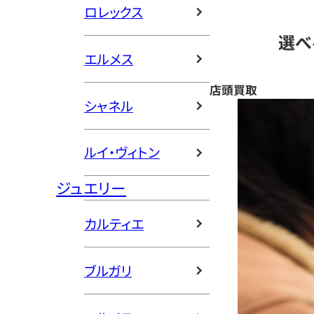
ロレックス
選べ
エルメス
店頭買取
シャネル
ルイ・ヴィトン
ジュエリー
カルティエ
ブルガリ