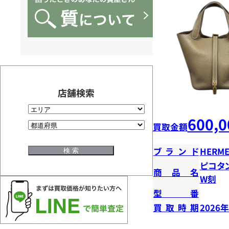
店舗検索
600,0
買取金額
ブランド
HERME
ピコタ
商品名
W刻
型番
買取時期
2026