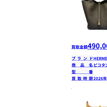
490,0
買取金額
ブランド
HERME
商品名
ピコタ
型番
買取時期
2026