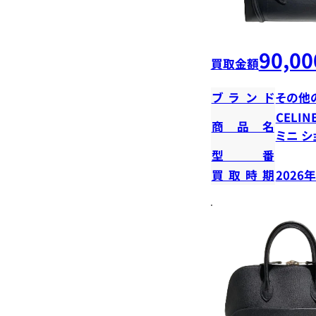
90,00
買取金額
ブランド
その他
CELI
商品名
ミニ シ
型番
買取時期
2026