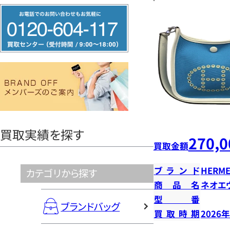
フ
リ
ー
ダ
イ
ヤ
ル
0120604117
買取実績を探す
270,0
買取金額
ブランド
HERME
カテゴリから探す
商品名
ネオエ
型番
ブランドバッグ
買取時期
2026