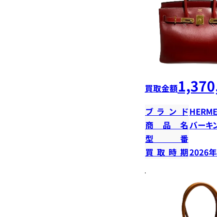
1,370
買取金額
ブランド
HERME
商品名
バーキン
型番
買取時期
2026