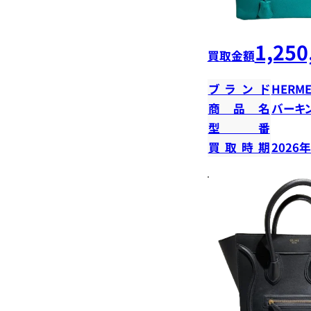
1,250
買取金額
ブランド
HERME
商品名
バーキン
型番
買取時期
2026