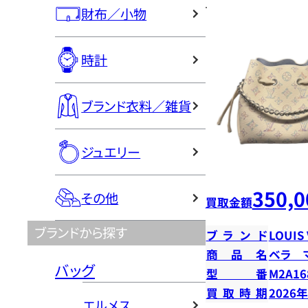
財布／小物
時計
ブランド衣料／雑貨
ジュエリー
350,0
その他
買取金額
ブランドから探す
ブランド
LOUIS
商品名
ベラ 
バッグ
型番
M2A16
買取時期
2026
エルメス