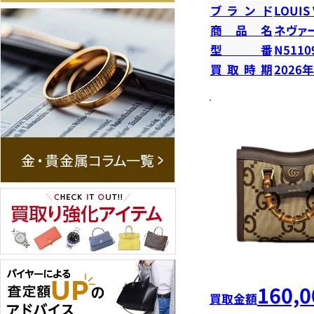
ブランド
LOUIS
商品名
ネヴァ
型番
N5110
買取時期
2026
160,0
買取金額