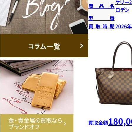
ケリー2
商品名
ロデン
型番
買取時期
2026
180,0
買取金額