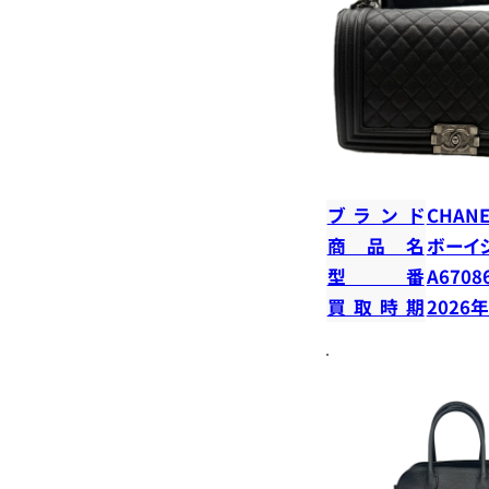
ブランド
CHANE
商品名
ボーイ
型番
A6708
買取時期
2026