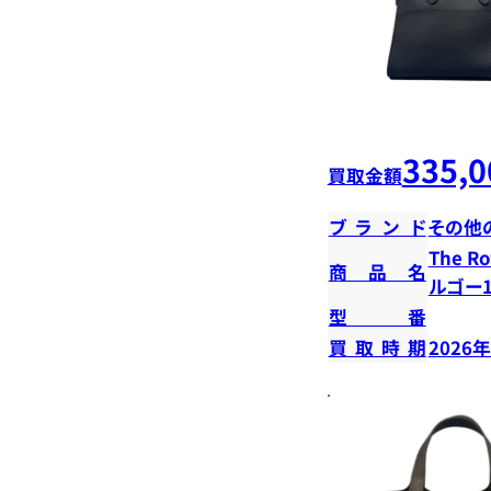
335,0
買取金額
ブランド
その他
The 
商品名
ルゴー1
型番
買取時期
2026