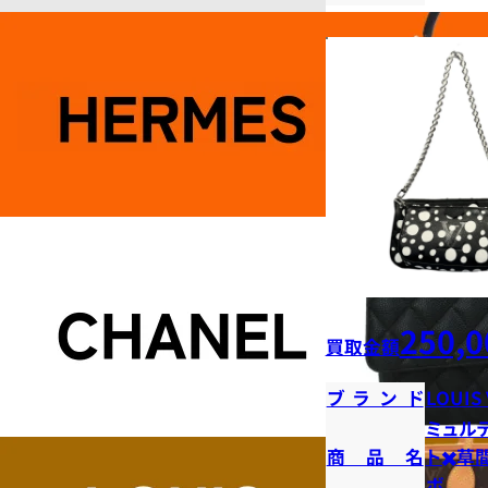
250,0
買取金額
ブランド
LOUIS
ミュル
商品名
ト✖️草
ボ