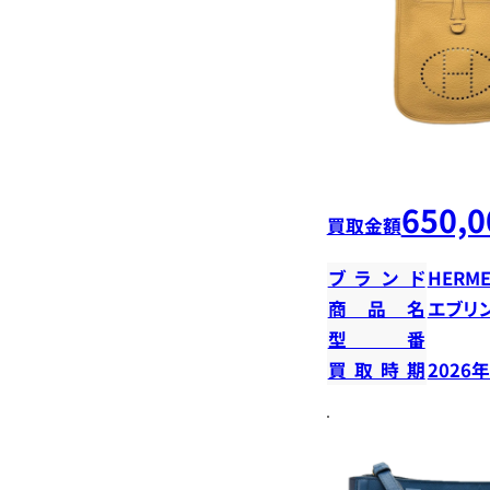
650,0
買取金額
ブランド
HERME
商品名
エブリン
型番
買取時期
2026