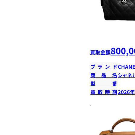
800,0
買取金額
ブランド
CHANE
商品名
シャネ
型番
買取時期
2026