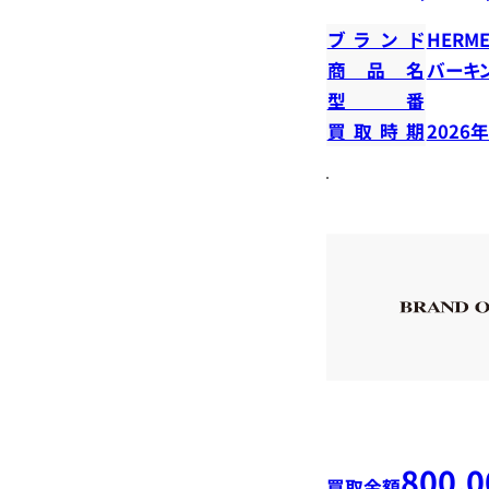
ブランド
HERME
商品名
バーキン
型番
買取時期
2026
800,0
買取金額