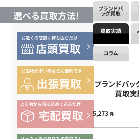
取
ブランドバ
選べる買取方法!
ッグ買取
の
買取実績
買
コラム
取
実
ブランドバッ
買取実
績
5,273
件