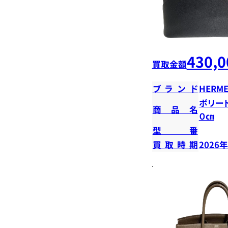
430,0
買取金額
ブランド
HERME
ボリード
商品名
０㎝
型番
買取時期
2026