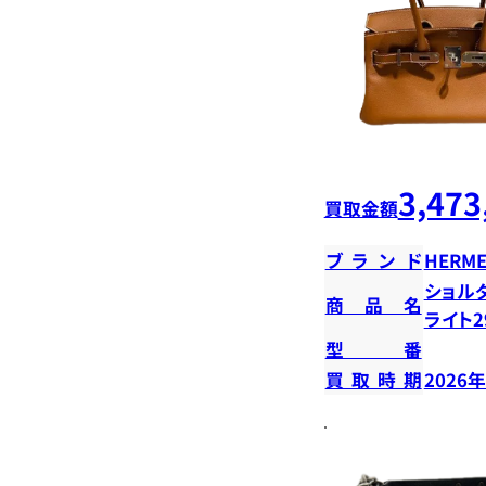
3,473
買取金額
ブランド
HERME
ショル
商品名
ライト2
型番
買取時期
2026