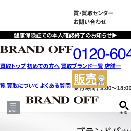
質・買取センター
お問い合わせ
健康保険証での本人確認終了のお知らせ▶
フ
リ
ー
ダ
買取トップ
初めての方へ
買取ブランド一覧
店舗一
イ
販
ヤ
売
覧
買取について
よくある質問
受付時間 / 9:00～18:0
ル
サ
0120604117
イ
ト
ブ