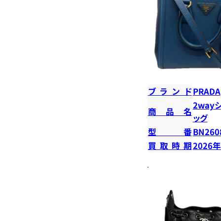
ブランド
PRADA
2way
商品名
ッグ
型番
BN260
買取時期
2026