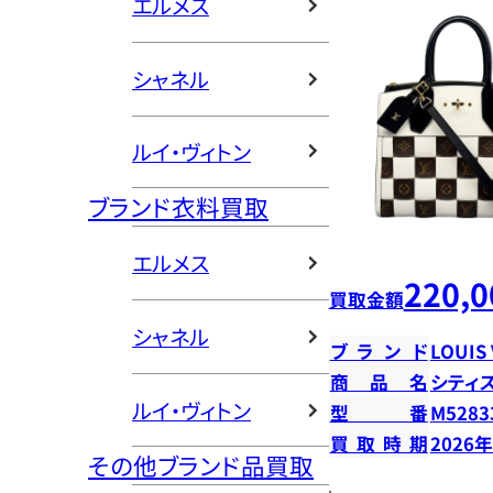
エルメス
シャネル
ルイ・ヴィトン
ブランド衣料買取
エルメス
220,0
買取金額
シャネル
ブランド
LOUIS
商品名
シティ
ルイ・ヴィトン
型番
M5283
買取時期
2026
その他ブランド品買取