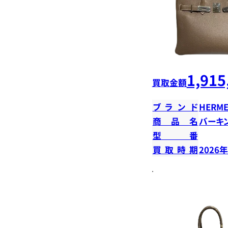
1,915
買取金額
ブランド
HERME
商品名
バーキン
型番
買取時期
2026