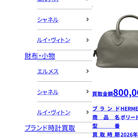
シャネル
ルイ・ヴィトン
財布・小物
エルメス
800,0
シャネル
買取金額
ブランド
HERME
ルイ・ヴィトン
商品名
ボリー
型番
ブランド時計買取
買取時期
2026