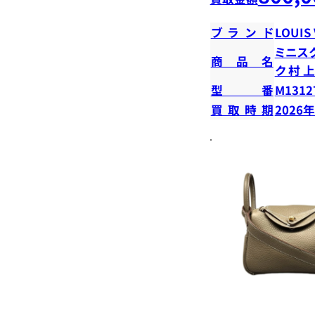
ブランド
LOUIS
ミニス
商品名
ク 村 
型番
M1312
買取時期
2026