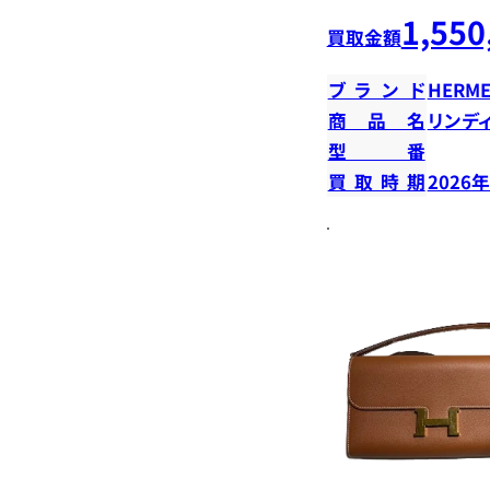
1,550
買取金額
ブランド
HERME
商品名
リンデ
型番
買取時期
2026