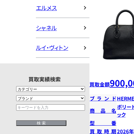
エルメス
シャネル
ルイ・ヴィトン
買取実績検索
900,0
買取金額
ブランド
HERME
ボリー
商品名
ック
型番
買取時期
2026