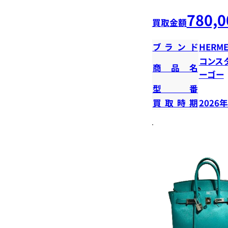
780,0
買取金額
ブランド
HERME
コンス
商品名
ーゴー
型番
買取時期
2026