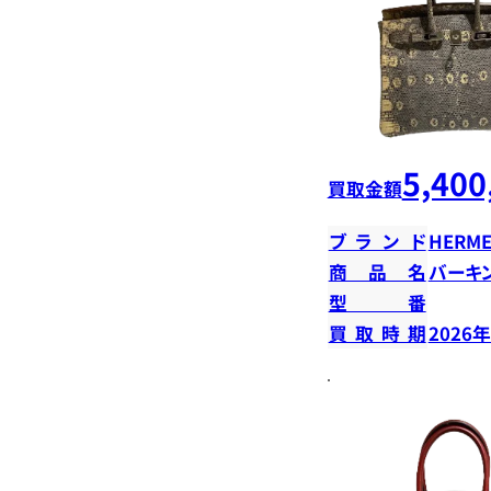
5,400
買取金額
ブランド
HERME
商品名
バーキン
型番
買取時期
2026