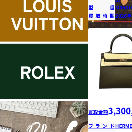
型番
M4641
買取時期
2026
3,300
買取金額
ブランド
HERME