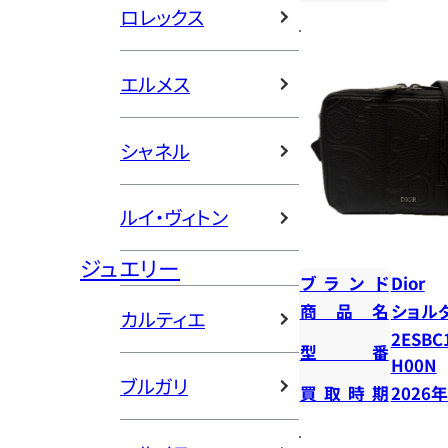
ロレックス
エルメス
シャネル
ルイ・ヴィトン
ジュエリー
ブランド
Dior
商品名
ショル
カルティエ
2ESBC
型番
H00N
ブルガリ
買取時期
2026