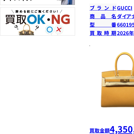
ブランド
GUCCI
商品名
ダイア
型番
66019
買取時期
2026
4,350
買取金額