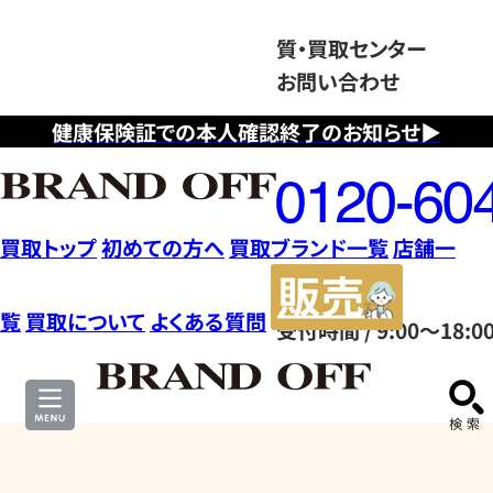
質・買取センター
お問い合わせ
健康保険証での本人確認終了のお知らせ▶
フ
リ
ー
ダ
買取トップ
初めての方へ
買取ブランド一覧
店舗一
イ
販
ヤ
売
覧
買取について
よくある質問
受付時間 / 9:00～18:0
ル
サ
0120604117
イ
ト
そ