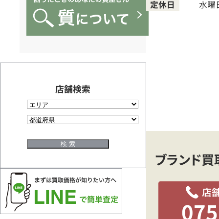
ド
定休日
水曜
買
取
専
店舗検索
門
京
ブランド買
都
075
四