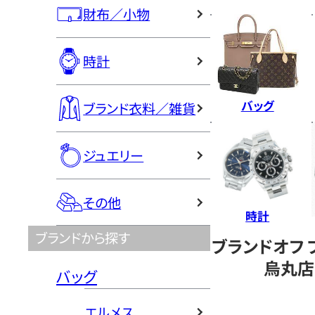
財布／小物
時計
バッグ
ブランド衣料／雑貨
ジュエリー
その他
時計
ブランドから探す
ブランドオフ 
烏丸店
バッグ
エルメス