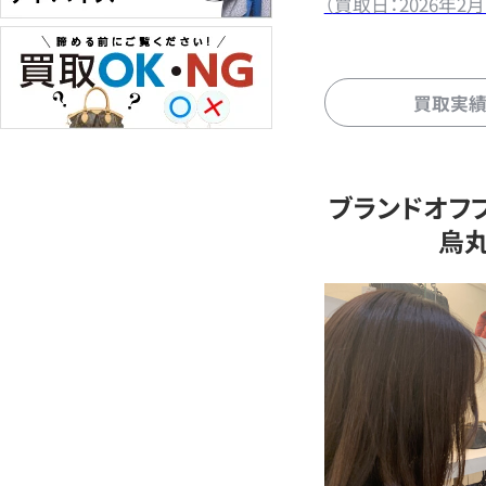
（買取日：2026年2月
買取実
ブランドオフ
烏