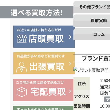
買
その他ブランド
選べる買取方法!
取
買取実績
な
コラム
ら
ブランド買
ブ
ラ
〒604
住所
通東
阪急
ン
アクセス
ア
営業時間
10:00