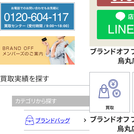
フ
条
リ
ー
烏
ダ
イ
丸
ブランドオフ 
ヤ
烏丸
ル
店
0120604117
買取実績を探す
カテゴリから探す
ブランドオフ 
ブランドバッグ
烏丸