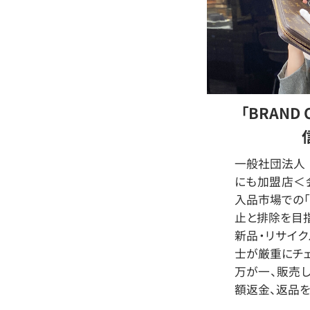
「BRAND
一般社団法人 
にも加盟店＜会
入品市場での「
止と排除を目指
新品・リサイ
士が厳重にチェ
万が一、販売
額返金、返品を