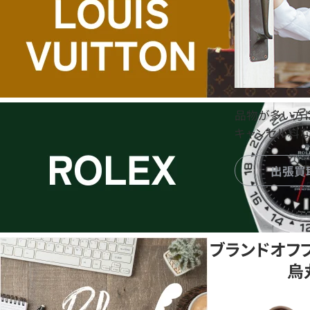
品物が多い方
キャンセル料な
出張買
ブランドオフ
烏