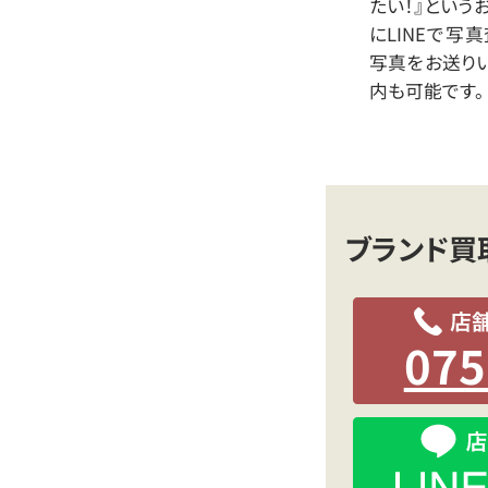
たい！』という
にLINEで写
写真をお送り
内も可能です。
ブランド買
075