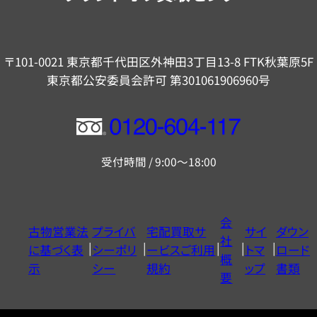
〒101-0021 東京都千代田区外神田3丁目13-8 FTK秋葉原5F
東京都公安委員会許可 第301061906960号
フ
リ
受付時間 / 9:00～18:00
ー
ダ
イ
会
古物営業法
プライバ
宅配買取サ
サイ
ダウン
ヤ
社
に基づく表
シーポリ
ービスご利用
トマ
ロード
ル
概
示
シー
規約
ップ
書類
0120604117
要